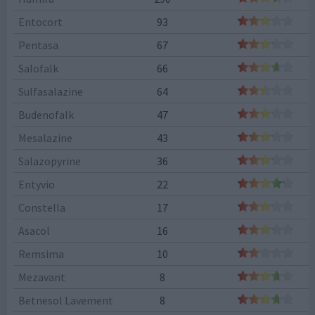
Entocort
93
Pentasa
67
Salofalk
66
Sulfasalazine
64
Budenofalk
47
Mesalazine
43
Salazopyrine
36
Entyvio
22
Constella
17
Asacol
16
Remsima
10
Mezavant
8
Betnesol Lavement
8