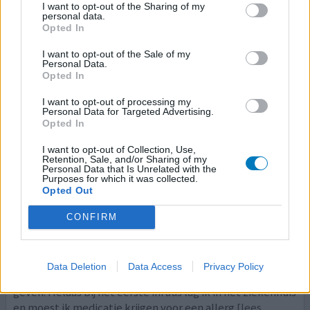
I want to opt-out of the Sharing of my
personal data.
Opted In
Entyvio
I want to opt-out of the Sale of my
Personal Data.
19-09-2025 | Vrouw | 37
Opted In
vedolizumab
Ziekte van Crohn
I want to opt-out of processing my
Personal Data for Targeted Advertising.
Opted In
Effectiviteit
Hoeveelheid bijwerkingen
I want to opt-out of Collection, Use,
Retention, Sale, and/or Sharing of my
Bijwerkingen
Personal Data that Is Unrelated with the
Purposes for which it was collected.
allergische reactie
acute hoofdpijn
Opted Out
Nadat ik moest stoppen met zeer tevredenheid van jaren
CONFIRM
met de infliximab kreeg ik humira. Dit heb ik 3 keer
geprobeerd met spuiten (en alle 3 keren enorm ziek met
ambulance en ziekenhuis bezoek tot gevolg) toen over
Data Deletion
Data Access
Privacy Policy
gegaan op entyvio omdat dit minder bijwerkingen zou
geven. Helaas bij het eerste infuus lag ik in het ziekenhuis
en moest ik medicatie krijgen voor een allerg
[lees