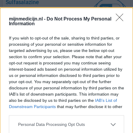
Sulfasalazine
13-10-2025 | Vrouw | 31
sulfasalazine
mijnmedicijn.nl -
Do Not Process My Personal
Reumatoïde artritis
Information
Effectiviteit
If you wish to opt-out of the sale, sharing to third parties, or
Hoeveelheid bijwerkingen
processing of your personal or sensitive information for
Bijwerkingen
targeted advertising by us, please use the below opt-out
section to confirm your selection. Please note that after your
duizeligheid
wazig in het hoofd
misselijkheid
opt-out request is processed you may continue seeing
interest-based ads based on personal information utilized by
Wat standaard hoofdpijn en misselijkheid. Dat komt vaak
us or personal information disclosed to third parties prior to
voor begreep ik en hield alleen de eerste maand aan. De
your opt-out. You may separately opt-out of the further
pijn bleef redelijk weg, samen met Plaquenil, maar ik
disclosure of your personal information by third parties on the
moest erg vaak ‘s nachts plassen en ben toen met de
IAB’s list of downstream participants. This information may
Plaquenil gestopt. Ik had de indruk dat het plassen door
also be disclosed by us to third parties on the
IAB’s List of
die medicatie kwam en na het stoppen is het ook wel
Downstream Participants
that may further disclose it to other
minder geworden, maar nog niet helemaal weg. Na
[lees
third parties.
meer...]
Personal Data Processing Opt Outs
geef mening