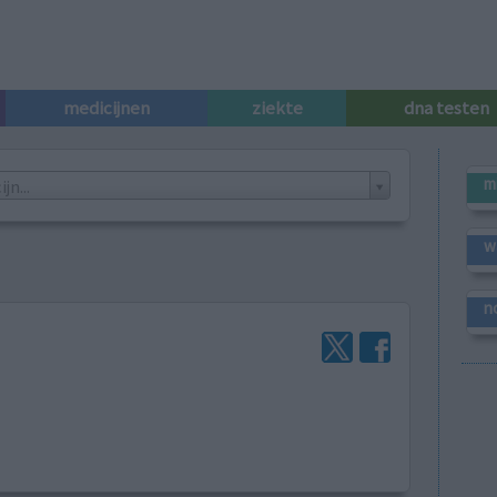
medicijnen
ziekte
dna testen
m
n...
w
n