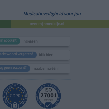
Medicatieveiligheid voor jou
over mijnmedicijn.nl
ijn account
inloggen
achtwoord vergeten?
klik hier!
og geen account?
maak er nu één!