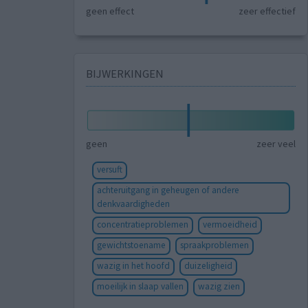
geen effect
zeer effectief
BIJWERKINGEN
geen
zeer veel
versuft
achteruitgang in geheugen of andere
denkvaardigheden
concentratieproblemen
vermoeidheid
gewichtstoename
spraakproblemen
wazig in het hoofd
duizeligheid
moeilijk in slaap vallen
wazig zien