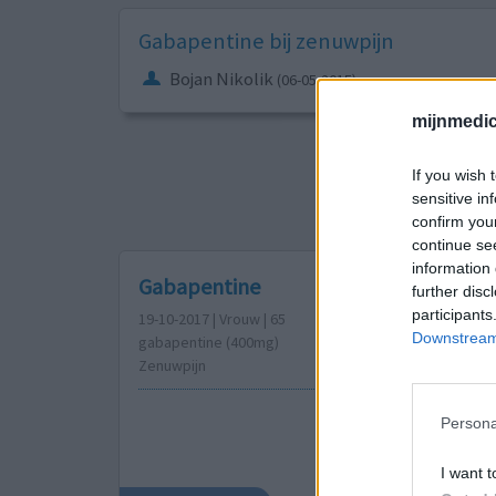
Gabapentine bij zenuwpijn
Bojan Nikolik
(06-05-2015)
mijnmedici
Sorteer op
ges
If you wish 
sensitive in
1
2
3
confirm you
continue se
information 
Gabapentine
further disc
participants
19-10-2017 | Vrouw | 65
Downstream 
gabapentine (400mg)
Zenuwpijn
Persona
I want t