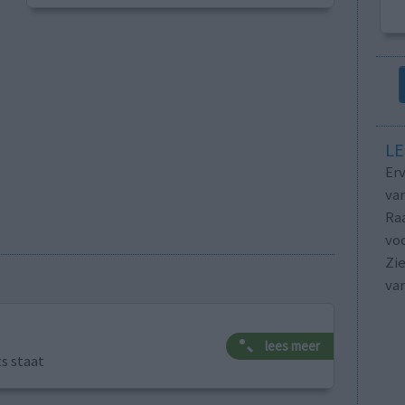
LE
Erv
van
Raa
voo
Zie
va
lees meer
ts staat