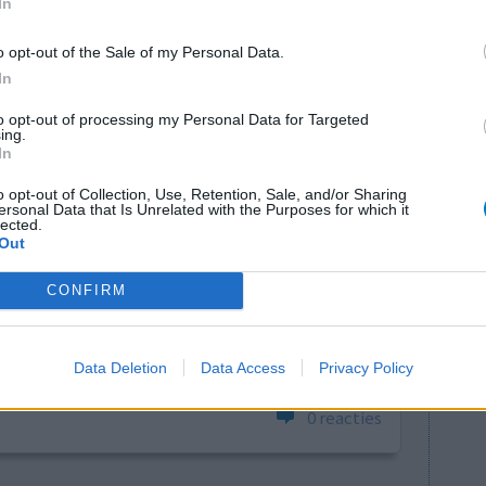
In
0 reacties
o opt-out of the Sale of my Personal Data.
In
to opt-out of processing my Personal Data for Targeted
ing.
In
o opt-out of Collection, Use, Retention, Sale, and/or Sharing
ersonal Data that Is Unrelated with the Purposes for which it
lected.
le maanden
Effectiviteit
Out
rprikkelde
Hoeveelheid bijwerkingen
 Ik had de
CONFIRM
d, ik sliep rustiger en de levendige dromen
ressief begon te voelen. Omdat ik ook last had
Data Deletion
Data Access
Privacy Policy
0 reacties