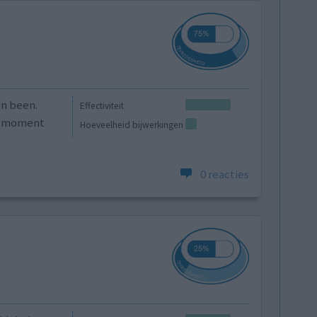
jn been.
Effectiviteit
it moment
Hoeveelheid bijwerkingen
0 reacties