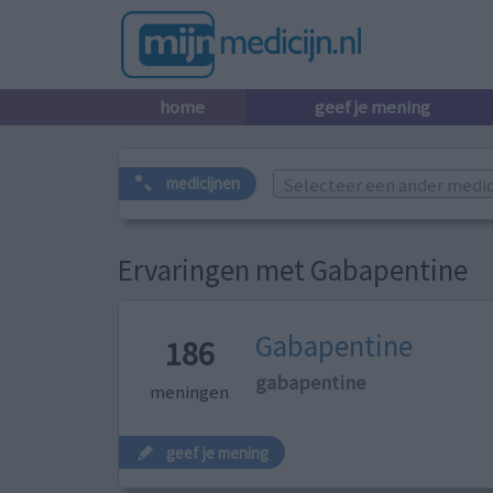
home
geef je mening
Selecteer een ander medicij
medicijnen
Ervaringen met Gabapentine
Gabapentine
186
gabapentine
meningen
geef je mening