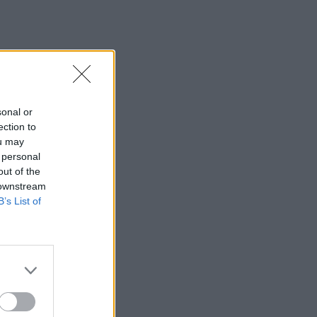
sonal or
ection to
ou may
 personal
out of the
 downstream
B’s List of