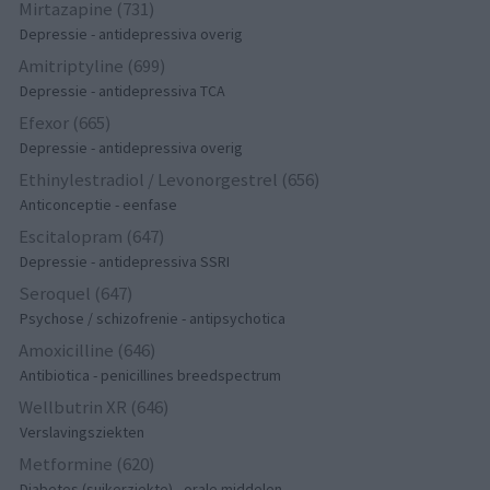
Mirtazapine (731)
Depressie - antidepressiva overig
Amitriptyline (699)
Depressie - antidepressiva TCA
Efexor (665)
Depressie - antidepressiva overig
Ethinylestradiol / Levonorgestrel (656)
Anticonceptie - eenfase
Escitalopram (647)
Depressie - antidepressiva SSRI
Seroquel (647)
Psychose / schizofrenie - antipsychotica
Amoxicilline (646)
Antibiotica - penicillines breedspectrum
Wellbutrin XR (646)
Verslavingsziekten
Metformine (620)
Diabetes (suikerziekte) - orale middelen