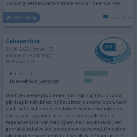
dusdanig werden dat functioneren niet meer werkte.
0 reacties
geef mening
Gabapentine
30-06-2025 | Vrouw | 75
gabapentine (300mg)
Niet in de lijst
Effectiviteit
Hoeveelheid bijwerkingen
Door de diverse problemen met mijn rug heb ik vooral
pijn laag in mijn billen bij het zitten en soms lopen. Vaak
voelt het alsof er een electrische schok door mij heen
gaat, angstig gevoel, alsof ik verlamd raak. Ik ben
tegenstandster van medicijnen, heb nooit medicijnen
gebruikt behalve wel eens een paracetamol. Omdat de
pijn mijn leven erg beinvloed ben ik via de special
[lees