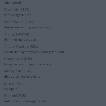
Cholesterol
Champix (1187)
Verslavingsziekten
Venlafaxine (1004)
Depressie - antidepressiva overig
Tramadol (939)
Pijn - morfine-achtigen
Thyrax Duotab (882)
Schildklier - hypothyroidie (traagwerkend)
Omeprazol (848)
Maagzuur - protonpompremmers
Metoprolol (817)
Bloeddruk - betablokkers
Lyrica (795)
Epilepsie
Furabid (735)
Antibiotica - urineweginfectie