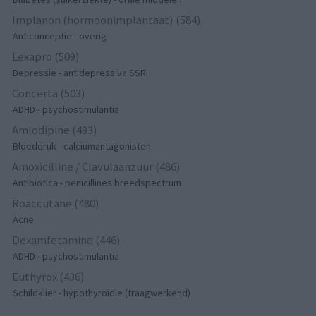
Implanon (hormoonimplantaat) (584)
Anticonceptie - overig
Lexapro (509)
Depressie - antidepressiva SSRI
Concerta (503)
ADHD - psychostimulantia
Amlodipine (493)
Bloeddruk - calciumantagonisten
Amoxicilline / Clavulaanzuur (486)
Antibiotica - penicillines breedspectrum
Roaccutane (480)
Acne
Dexamfetamine (446)
ADHD - psychostimulantia
Euthyrox (436)
Schildklier - hypothyroidie (traagwerkend)