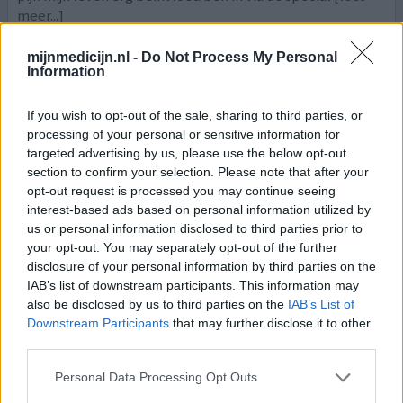
meer...]
0 reacties
geef mening
mijnmedicijn.nl -
Do Not Process My Personal
Information
If you wish to opt-out of the sale, sharing to third parties, or
Gabapentine
processing of your personal or sensitive information for
18-05-2025 | Vrouw | 56
targeted advertising by us, please use the below opt-out
gabapentine (300mg)
section to confirm your selection. Please note that after your
Niet in de lijst
opt-out request is processed you may continue seeing
interest-based ads based on personal information utilized by
Effectiviteit
us or personal information disclosed to third parties prior to
Hoeveelheid bijwerkingen
your opt-out. You may separately opt-out of the further
disclosure of your personal information by third parties on the
Beste, Net als u lijd ik sinds 20 jaar aan insomnia, totale
IAB’s list of downstream participants. This information may
slapeloosheid, (het piekeren, de gedachten stroom die
also be disclosed by us to third parties on the
IAB’s List of
steeds maar komt niet kunnen stop zetten), heb van
Downstream Participants
that may further disclose it to other
third parties.
alles geprobeerd maar niks gevonden dat helpt, tot nu..
onlangs Gaba geprobeerd en ik merk voor het eerst dat ik
Personal Data Processing Opt Outs
begin te slapen zonder slaapmedicatie en ik krijg rust in