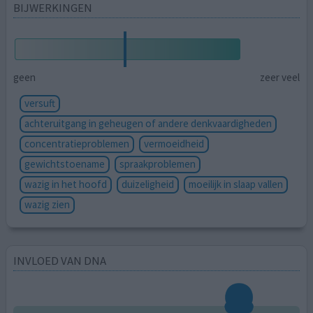
BIJWERKINGEN
geen
zeer veel
versuft
achteruitgang in geheugen of andere denkvaardigheden
concentratieproblemen
vermoeidheid
gewichtstoename
spraakproblemen
wazig in het hoofd
duizeligheid
moeilijk in slaap vallen
wazig zien
INVLOED VAN DNA