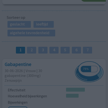
Sorteer op
geslacht
leeftijd
algehele tevredenheid
1
2
3
4
5
6
7
Gabapentine
30-06-2026 | Vrouw | 30
gabapentine (300mg)
Zenuwpijn
Effectiviteit
Hoeveelheid bijwerkingen
Bijwerkingen