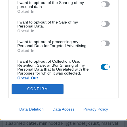
mijn hoofd, maar ik ben er nog niet,
[lees meer...]
I want to opt-out of the Sharing of my
personal data.
Opted In
0 reacties
geef mening
I want to opt-out of the Sale of my
Personal Data.
Opted In
Gabapentine
I want to opt-out of processing my
18-05-2025 | Vrouw | 56
Personal Data for Targeted Advertising.
gabapentine (300mg)
Opted In
Niet in de lijst
I want to opt-out of Collection, Use,
Effectiviteit
Retention, Sale, and/or Sharing of my
Personal Data that Is Unrelated with the
Hoeveelheid bijwerkingen
Purposes for which it was collected.
Opted Out
Beste, Ik ben net als u, ik heb insomnia, totale
CONFIRM
slapeloosheid reeds 20 jaar, (ik kan niet slapen omdat ik
pieker, een gedachtenstroom die maar niet te stoppen
is) alles geprobeerd en niks helpt, voor het eerst
Data Deletion
Data Access
Privacy Policy
probeer ik gaba 300 mg een uur voor het slapen gaan, en
voor het eerst merk ik dat ik slaap zonder
slaapmedicatie, mijn hoofd krijgt eindelijk rust, maar val