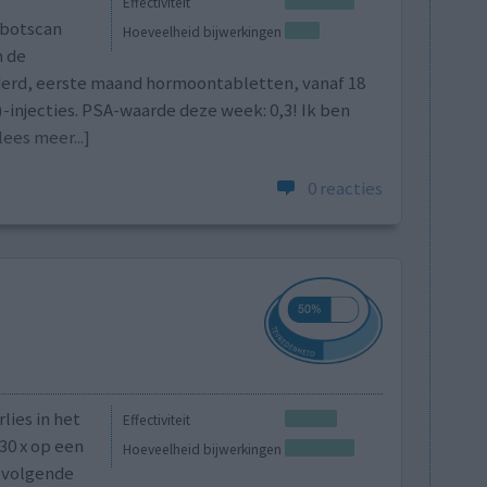
Effectiviteit
 botscan
Hoeveelheid bijwerkingen
n de
jderd, eerste maand hormoontabletten, vanaf 18
injecties. PSA-waarde deze week: 0,3! Ik ben
lees meer...]
0 reacties
lies in het
Effectiviteit
30 x op een
Hoeveelheid bijwerkingen
, volgende