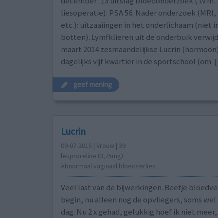
december '13 uitslag bloedonderzoek ( i.v.m.
liesoperatie): PSA 56. Nader onderzoek (MRI,
etc.): uitzaaiingen in het onderlichaam (niet i
botten). Lymfklieren uit de onderbuik verwi
maart 2014 zesmaandelijkse Lucrin (hormoon)-
dagelijks vijf kwartier in de sportschool (om
[
geef mening
Lucrin
09-07-2015 | Vrouw | 39
leuproreline (3,75mg)
Abnormaal vaginaal bloedverlies
Veel last van de bijwerkingen. Beetje bloedver
begin, nu alleen nog de opvliegers, soms wel 
dag. Nu 2 x gehad, gelukkig hoef ik niet meer