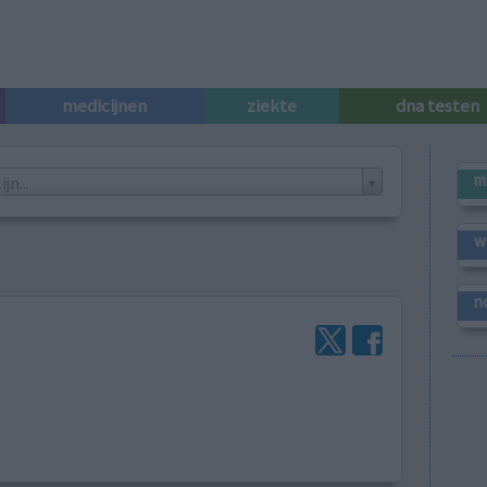
medicijnen
ziekte
dna testen
m
n...
w
n