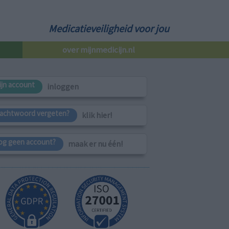
Medicatieveiligheid voor jou
over mijnmedicijn.nl
ijn account
inloggen
achtwoord vergeten?
klik hier!
og geen account?
maak er nu één!