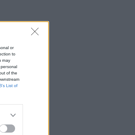
sonal or
ection to
ou may
 personal
out of the
 downstream
B’s List of