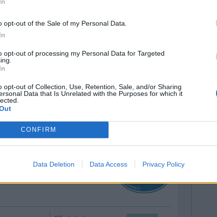
In
o opt-out of the Sale of my Personal Data.
gestelde
Effectiviteit
In
dverlies,
Hoeveelheid bijwerkingen
to opt-out of processing my Personal Data for Targeted
 De
ing.
In
akt, waren ernstiger: spier- en
ingen, tarwe-intolerantie dat leek op copd. De
o opt-out of Collection, Use, Retention, Sale, and/or Sharing
ison opgelos
[lees meer...]
ersonal Data that Is Unrelated with the Purposes for which it
lected.
Out
0 reacties
CONFIRM
Data Deletion
Data Access
Privacy Policy