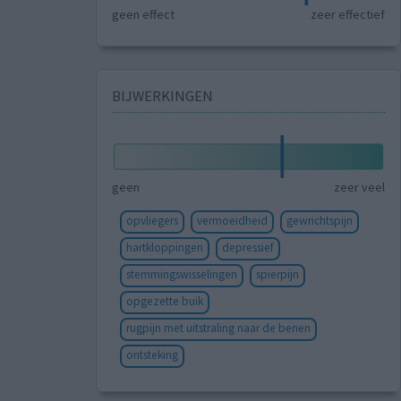
geen effect
zeer effectief
BIJWERKINGEN
geen
zeer veel
opvliegers
vermoeidheid
gewrichtspijn
hartkloppingen
depressief
stemmingswisselingen
spierpijn
opgezette buik
rugpijn met uitstraling naar de benen
ontsteking