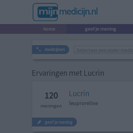
home
geef je mening
Selecteer een ander medicij
medicijnen
Ervaringen met Lucrin
Lucrin
120
leuproreline
meningen
geef je mening