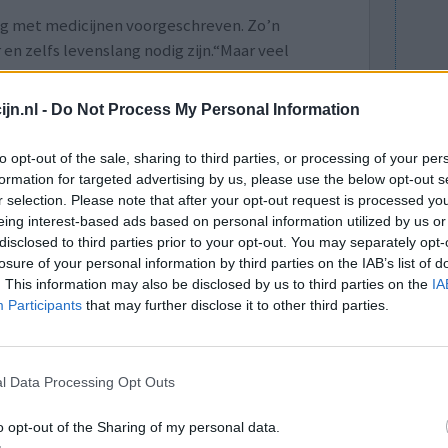
ng met medicijnen voorgeschreven. Zo’n
en zelfs levenslang nodig zijn.“Maar veel
jwerkingen niet verdragen”, zegt Boers-Doets na
ng een stuk minder effectief.”
jn.nl -
Do Not Process My Personal Information
en, kunnen patiënten met kanker vaker hun
l patiënten gemiddeld vijf maanden langer kunnen
to opt-out of the sale, sharing to third parties, or processing of your per
formation for targeted advertising by us, please use the below opt-out s
r selection. Please note that after your opt-out request is processed y
-2019)
naar artikel
eing interest-based ads based on personal information utilized by us or
disclosed to third parties prior to your opt-out. You may separately opt-
losure of your personal information by third parties on the IAB’s list of
lacht
leeftijd
algehele tevredenheid
. This information may also be disclosed by us to third parties on the
IA
Participants
that may further disclose it to other third parties.
4
5
6
7
l Data Processing Opt Outs
o opt-out of the Sharing of my personal data.