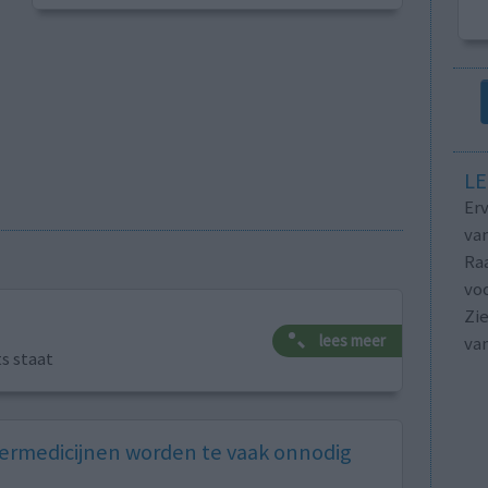
LE
Erv
van
Raa
voo
Zie
lees meer
va
ts staat
rmedicijnen worden te vaak onnodig