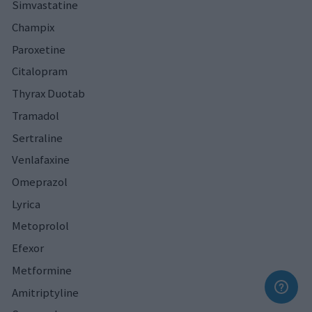
Simvastatine
Champix
Paroxetine
Citalopram
Thyrax Duotab
Tramadol
Sertraline
Venlafaxine
Omeprazol
Lyrica
Metoprolol
Efexor
Metformine
Amitriptyline