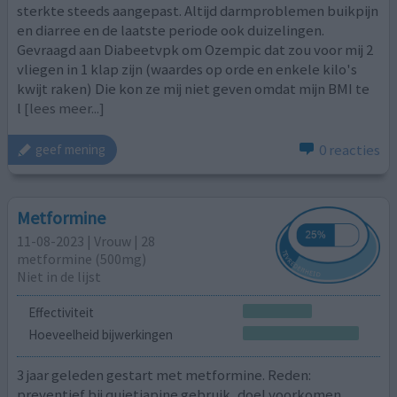
sterkte steeds aangepast. Altijd darmproblemen buikpijn
en diarree en de laatste periode ook duizelingen.
Gevraagd aan Diabeetvpk om Ozempic dat zou voor mij 2
vliegen in 1 klap zijn (waardes op orde en enkele kilo's
kwijt raken) Die kon ze mij niet geven omdat mijn BMI te
l
[lees meer...]
0 reacties
geef mening
Metformine
11-08-2023 | Vrouw | 28
metformine (500mg)
Niet in de lijst
Effectiviteit
Hoeveelheid bijwerkingen
3 jaar geleden gestart met metformine. Reden:
preventief bij quietiapine gebruik, doel voorkomen