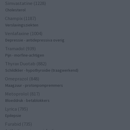
Simvastatine (1228)
Cholesterol
Champix (1187)
Verslavingsziekten
Venlafaxine (1004)
Depressie - antidepressiva overig
Tramadol (939)
Pijn - morfine-achtigen
Thyrax Duotab (882)
Schildklier - hypothyroidie (traagwerkend)
Omeprazol (848)
Maagzuur - protonpompremmers
Metoprolol (817)
Bloeddruk - betablokkers
Lyrica (795)
Epilepsie
Furabid (735)