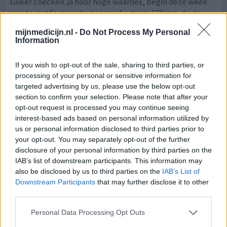
suiker checken..ja hoor hoge waardes, begin deze week
aan de metformine begonnen 1 x daags 500 mg, du de
molen in om eens drstisch af te vallen!
mijnmedicijn.nl -
Do Not Process My Personal
Information
0 reacties
geef mening
If you wish to opt-out of the sale, sharing to third parties, or
processing of your personal or sensitive information for
Metformine
targeted advertising by us, please use the below opt-out
section to confirm your selection. Please note that after your
19-03-2023 | Man | 69
opt-out request is processed you may continue seeing
metformine (500mg)
interest-based ads based on personal information utilized by
Diabetes type 2
us or personal information disclosed to third parties prior to
your opt-out. You may separately opt-out of the further
Effectiviteit
disclosure of your personal information by third parties on the
Hoeveelheid bijwerkingen
IAB’s list of downstream participants. This information may
also be disclosed by us to third parties on the
IAB’s List of
Sinds 16 jaar bekend met DM2. Eerste 10 jaar geen
Downstream Participants
that may further disclose it to other
medicatie, maar veel sporten en vermijden van
third parties.
overgewicht. Ging prima. Daarna toch verslechtering.
Ondanks gezond gewicht. Eerst 1x 500 mg. Metformine,
Personal Data Processing Opt Outs
toen 2 dd en nu 3 dd. Weinig resultaat. Vaak diarree,