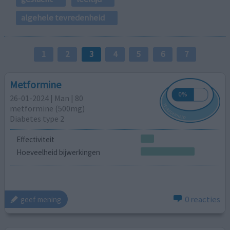
algehele tevredenheid
1
2
3
4
5
6
7
Metformine
26-01-2024 | Man | 80
metformine (500mg)
Diabetes type 2
Effectiviteit
Hoeveelheid bijwerkingen
0 reacties
geef mening