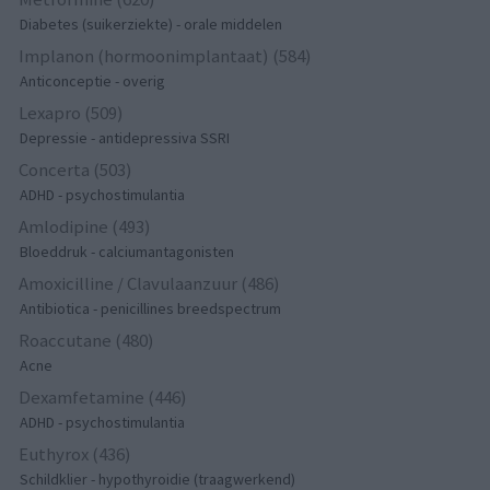
Diabetes (suikerziekte) - orale middelen
Implanon (hormoonimplantaat) (584)
Anticonceptie - overig
Lexapro (509)
Depressie - antidepressiva SSRI
Concerta (503)
ADHD - psychostimulantia
Amlodipine (493)
Bloeddruk - calciumantagonisten
Amoxicilline / Clavulaanzuur (486)
Antibiotica - penicillines breedspectrum
Roaccutane (480)
Acne
Dexamfetamine (446)
ADHD - psychostimulantia
Euthyrox (436)
Schildklier - hypothyroidie (traagwerkend)