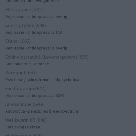
Antibiotica - urineweginfectie
Mirtazapine (731)
Depressie - antidepressiva overig
Amitriptyline (699)
Depressie - antidepressiva TCA
Efexor (665)
Depressie - antidepressiva overig
Ethinylestradiol / Levonorgestrel (656)
Anticonceptie - eenfase
Seroquel (647)
Psychose / schizofrenie - antipsychotica
Escitalopram (647)
Depressie - antidepressiva SSRI
Amoxicilline (646)
Antibiotica - penicillines breedspectrum
Wellbutrin XR (646)
Verslavingsziekten
Metformine (620)