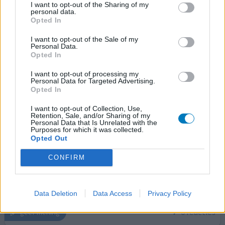
vooral in de ochtend. Metformine belemmert de terug
I want to opt-out of the Sharing of my
personal data.
resorptie van gal en andere spijsverterings sappen in het
Opted In
laatste d
[lees meer...]
I want to opt-out of the Sale of my
Personal Data.
0 reacties
geef mening
Opted In
I want to opt-out of processing my
Personal Data for Targeted Advertising.
Metformine
Opted In
30-12-2022 | Man | 61
I want to opt-out of Collection, Use,
metformine (500mg)
Retention, Sale, and/or Sharing of my
Diabetes type 2
Personal Data that Is Unrelated with the
Purposes for which it was collected.
Opted Out
Effectiviteit
Hoeveelheid bijwerkingen
CONFIRM
Invm mijn overgewicht en hoge zuiker geen
bijwerkingen.en ben nu op dieet.gaat goed.
Data Deletion
Data Access
Privacy Policy
0 reacties
geef mening