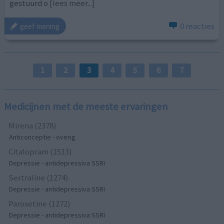
gestuurd o
[lees meer...]
0 reacties
geef mening
1
2
3
4
5
6
7
Medicijnen met de meeste ervaringen
Mirena (2378)
Anticonceptie - overig
Citalopram (1513)
Depressie - antidepressiva SSRI
Sertraline (1274)
Depressie - antidepressiva SSRI
Paroxetine (1272)
Depressie - antidepressiva SSRI