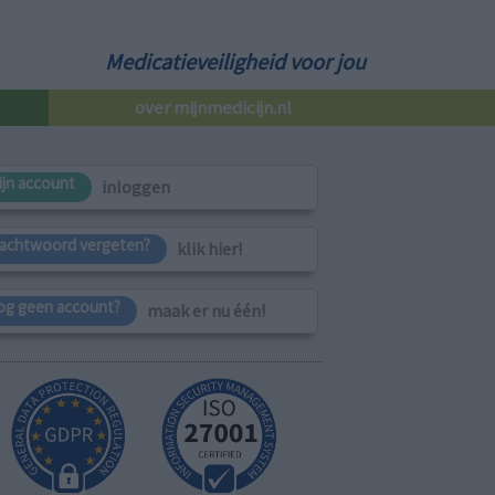
Medicatieveiligheid voor jou
over mijnmedicijn.nl
ijn account
inloggen
achtwoord vergeten?
klik hier!
og geen account?
maak er nu één!