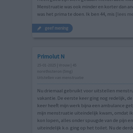
Menstruatie was ook minder en korter dan and
was het prima te doen. Ik ben 44, mis
[lees mee
geef mening
Primolut N
25-01-2025 | Vrouw | 45
norethisteron (5mg)
Uitstellen van menstruatie
Nu driemaal gebruikt voor uitstellen menstru
vakantie. De eerste keer ging nog redelijk, d
keer heeft mijn werk bijna een ambulance ge
mijn menstruatie uiteindelijk kwam, omdat ik
kon lopen, alles onder spuugde van de pijn en
uiteindelijk k.o. ging op het toilet. Nu de der