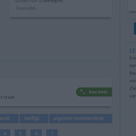
Dimetrum
(3 meningen)
Toon alle...
LE
Erv
van
Raa
voo
Zie
lees meer
va
ts staat
lacht
leeftijd
algehele tevredenheid
4
5
6
7