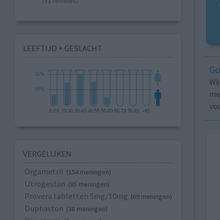
(52 reviews)
LEEFTIJD + GESLACHT
Go
Wi
med
vo
VERGELIJKEN
Orgametril
(154 meningen)
Utrogestan
(85 meningen)
Provera tabletten 5mg/10mg
(69 meningen)
Duphaston
(38 meningen)