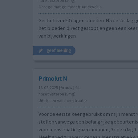
norethisteron (5mg)
Onregelmatige menstruatiecyclus
Gestart ivm 20 dagen bloeden. Na de 2e dag g
het bloeden direct gestopt en geen een keer
van bijwerkingen.
geef mening
Primolut N
18-02-2025 | Vrouw | 44
norethisteron (5mg)
Uitstellen van menstruatie
Voor de eerste keer gebruikt om mijn menstru
stellen vanwege een belangrijke gebeurtenis
voor menstruatie gaan innemen, 3x per dag 1 
Heeft goed zijn werk gedaan. Menstruatie kwa