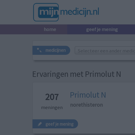
home
geef je mening
Selecteer een ander medicij
medicijnen
Ervaringen met Primolut N
Primolut N
207
norethisteron
meningen
geef je mening