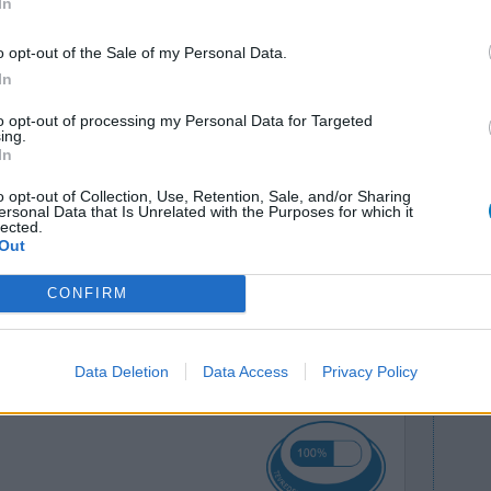
In
o opt-out of the Sale of my Personal Data.
In
. Was erg
Effectiviteit
to opt-out of processing my Personal Data for Targeted
ing.
aren lang
Hoeveelheid bijwerkingen
In
wanneer
Bijwerkingen
o opt-out of Collection, Use, Retention, Sale, and/or Sharing
ersonal Data that Is Unrelated with the Purposes for which it
hoofdpijn
proberen
lected.
Out
t verleden
heb ik dit medicijn nooit aangedurf
[lees meer...]
CONFIRM
0 reacties
Data Deletion
Data Access
Privacy Policy