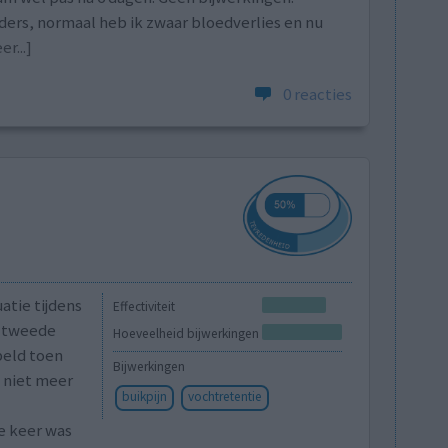
ers, normaal heb ik zwaar bloedverlies en nu
r...]
0 reacties
atie tijdens
Effectiviteit
e tweede
Hoeveelheid bijwerkingen
beld toen
Bijwerkingen
 niet meer
buikpijn
vochtretentie
de keer was