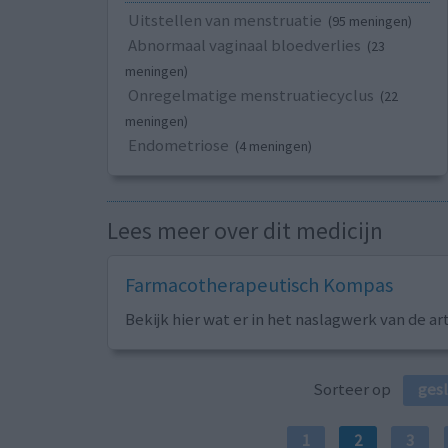
Uitstellen van menstruatie
(95 meningen)
Abnormaal vaginaal bloedverlies
(23
meningen)
Onregelmatige menstruatiecyclus
(22
meningen)
Endometriose
(4 meningen)
Lees meer over dit medicijn
Farmacotherapeutisch Kompas
Bekijk hier wat er in het naslagwerk van de ar
Sorteer op
ges
1
2
3