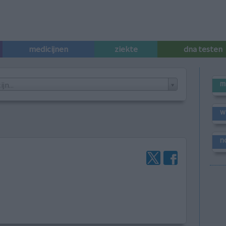
medicijnen
ziekte
dna testen
m
n...
w
n