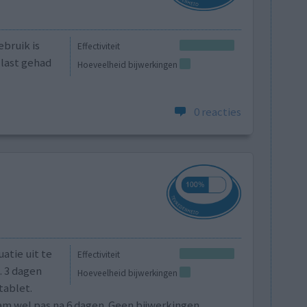
ebruik is
Effectiviteit
 last gehad
Hoeveelheid bijwerkingen
0 reacties
atie uit te
Effectiviteit
. 3 dagen
Hoeveelheid bijwerkingen
tablet.
m wel pas na 6 dagen. Geen bijwerkingen.