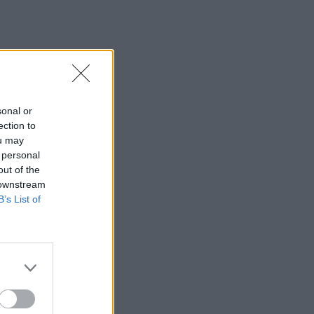
sonal or
ection to
ou may
 personal
out of the
 downstream
B’s List of