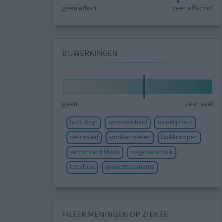
geen effect
zeer effectief
BIJWERKINGEN
geen
zeer veel
hoofdpijn
vermoeidheid
misselijkheid
depressief
somber voelen
buikkrampen
verminderd libido
opgezette buik
lusteloos
gewichtstoename
FILTER MENINGEN OP ZIEKTE