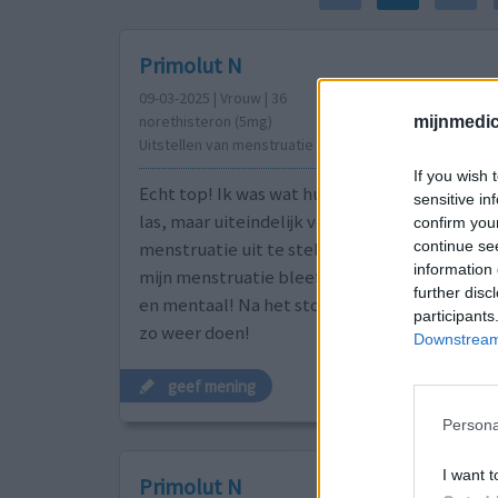
Primolut N
09-03-2025 | Vrouw | 36
norethisteron (5mg)
mijnmedici
Uitstellen van menstruatie
If you wish 
Echt top! Ik was wat huiverig door de ervaring
sensitive in
las, maar uiteindelijk voor mijn citytrip toch
confirm you
continue se
menstruatie uit te stellen. Ik gebruikte het 2
information 
mijn menstruatie bleef weg zonder enige klach
further disc
en mentaal! Na het stoppen werd ik 2 dagen 
participants
zo weer doen!
Downstream 
geef mening
Persona
I want t
Primolut N