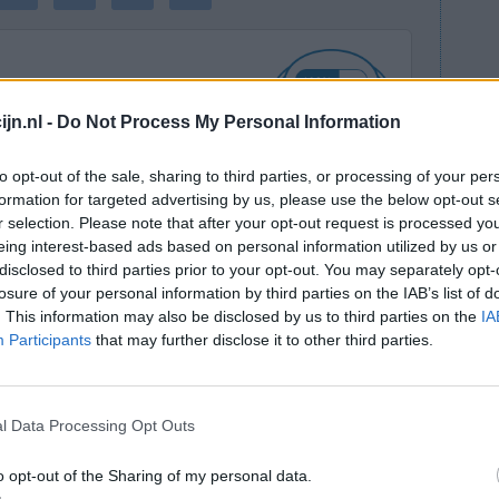
jn.nl -
Do Not Process My Personal Information
to opt-out of the sale, sharing to third parties, or processing of your per
en die ik
Effectiviteit
formation for targeted advertising by us, please use the below opt-out s
 gebruikt om
r selection. Please note that after your opt-out request is processed y
Hoeveelheid bijwerkingen
eing interest-based ads based on personal information utilized by us or
x dgs, en
disclosed to third parties prior to your opt-out. You may separately opt-
t of bijwerking. Ik voelde me zelfs beter, fysiek
losure of your personal information by third parties on the IAB’s list of
later ongesteld zonder verdere klachten. Zou het
. This information may also be disclosed by us to third parties on the
IA
Participants
that may further disclose it to other third parties.
0 reacties
l Data Processing Opt Outs
o opt-out of the Sharing of my personal data.