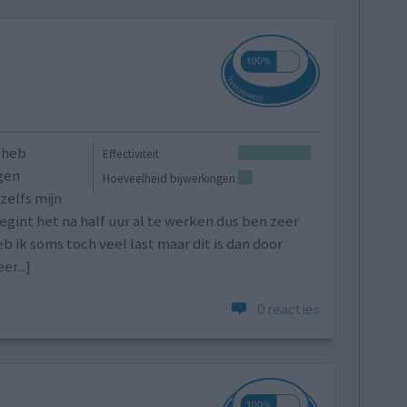
n heb
Effectiviteit
gen
Hoeveelheid bijwerkingen
zelfs mijn
int het na half uur al te werken dus ben zeer
heb ik soms toch veel last maar dit is dan door
er...]
0 reacties