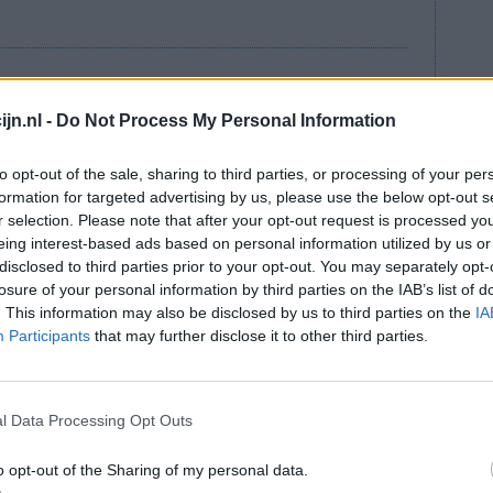
jn.nl -
Do Not Process My Personal Information
lees meer
to opt-out of the sale, sharing to third parties, or processing of your per
ts staat
formation for targeted advertising by us, please use the below opt-out s
r selection. Please note that after your opt-out request is processed y
eing interest-based ads based on personal information utilized by us or
disclosed to third parties prior to your opt-out. You may separately opt-
e strijd tegen chronische pijn
losure of your personal information by third parties on the IAB’s list of
n zware, verslavende pijnstillers zoals oxycodon
. This information may also be disclosed by us to third parties on the
IA
fen die zijn gemaakt van de papaverplant, worden
Participants
that may further disclose it to other third parties.
n te dempen. Nieuwe cijfers van de Stichting
ongeveer 200.000 mensen deze middelen
l Data Processing Opt Outs
ik leiden tot afhankelijkheid en in sommige
o opt-out of the Sharing of my personal data.
n deze uitzending van Zembla spreken