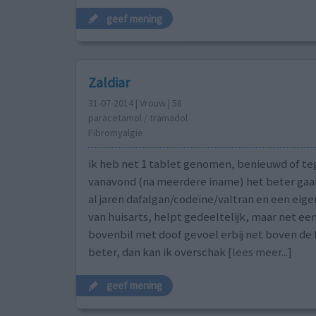
geef mening
Zaldiar
31-07-2014 | Vrouw | 58
paracetamol / tramadol
Fibromyalgie
ik heb net 1 tablet genomen, benieuwd of t
vanavond (na meerdere iname) het beter gaa
al jaren dafalgan/codeïne/valtran en een eig
van huisarts, helpt gedeeltelijk, maar net een
bovenbil met doof gevoel erbij net boven de l
beter, dan kan ik overschak
[lees meer...]
geef mening