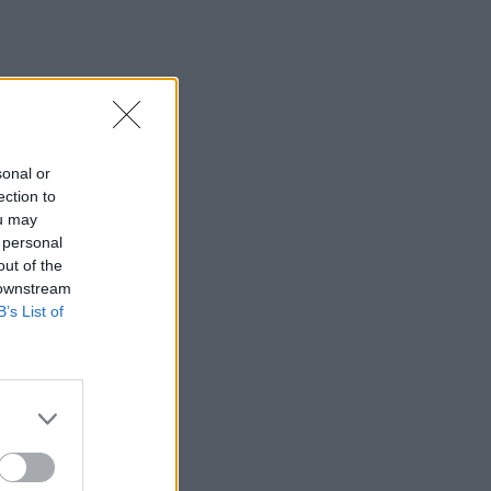
sonal or
ection to
ou may
 personal
out of the
 downstream
B’s List of