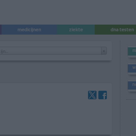
medicijnen
ziekte
dna testen
m
n...
w
n