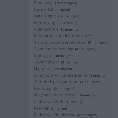
Zenuwpijn
(20 meningen)
Hernia
(16 meningen)
Lage rugpijn
(16 meningen)
Fibromyalgie
(13 meningen)
Rugklachten
(10 meningen)
Reumatoïde artritis
(7 meningen)
Artrose van de wervelkolom
(5 meningen)
Gewrichtsontsteking
(4 meningen)
Spierpijn
(4 meningen)
Gewrichtspijn
(4 meningen)
Migraine
(3 meningen)
Syndroom van Ehlers-Danlos
(3 meningen)
Chronisch pijnsyndroom
(3 meningen)
Hoofdpijn
(2 meningen)
MS (multiple sclerose)
(1 mening)
Ziekte van Crohn
(1 mening)
Keelpijn
(1 mening)
Ziekte van Bechterew
(0 meningen)