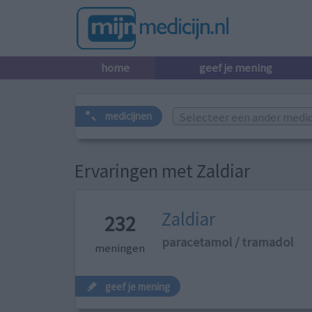
home
geef je mening
Selecteer een ander medicij
medicijnen
Ervaringen met Zaldiar
Zaldiar
232
paracetamol / tramadol
meningen
geef je mening