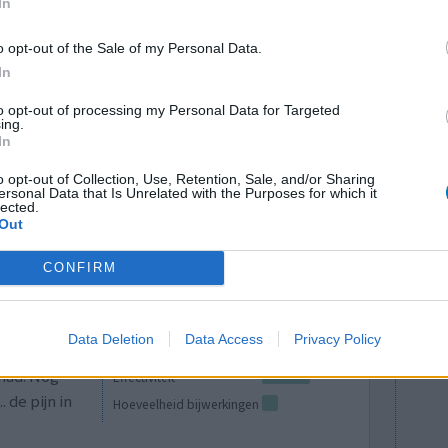
In
ver de complexiteit van pijnbehandeling.
an fentanyl en oxycodon: de strijd tegen chronische pijn
o opt-out of the Sale of my Personal Data.
In
to opt-out of processing my Personal Data for Targeted
ing.
lacht
leeftijd
algehele tevredenheid
In
o opt-out of Collection, Use, Retention, Sale, and/or Sharing
4
5
6
7
ersonal Data that Is Unrelated with the Purposes for which it
lected.
Out
CONFIRM
Data Deletion
Data Access
Privacy Policy
 had. Nog
Effectiviteit
 de pijn in
Hoeveelheid bijwerkingen