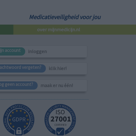
Medicatieveiligheid voor jou
over mijnmedicijn.nl
ijn account
inloggen
achtwoord vergeten?
klik hier!
og geen account?
maak er nu één!