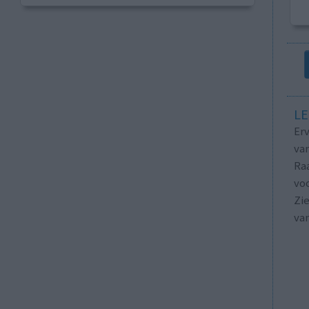
LE
Erv
van
Raa
voo
Zie
va