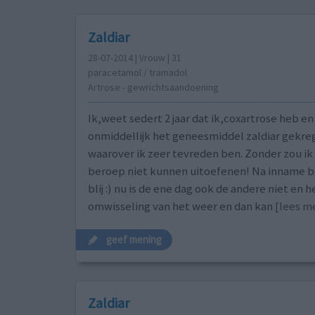
Zaldiar
28-07-2014 | Vrouw | 31
paracetamol / tramadol
Artrose - gewrichtsaandoening
Ik,weet sedert 2 jaar dat ik,coxartrose heb e
onmiddellijk het geneesmiddel zaldiar gekre
waarover ik zeer tevreden ben. Zonder zou ik 
beroep niet kunnen uitoefenen! Na inname beg
blij :) nu is de ene dag ook de andere niet en 
omwisseling van het weer en dan kan
[lees me
geef mening
Zaldiar