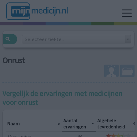
Selecteer ziekte...
Onrust
Vergelijk de ervaringen met medicijnen
voor
onrust
Aantal
Algehele
Naam
ervaringen
tevredenheid
Quetiapine
44