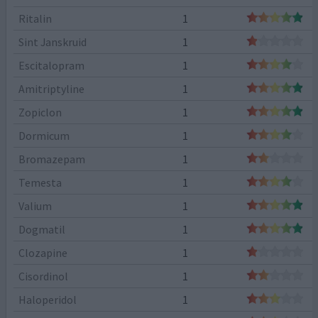
Ritalin
1
Sint Janskruid
1
Escitalopram
1
Amitriptyline
1
Zopiclon
1
Dormicum
1
Bromazepam
1
Temesta
1
Valium
1
Dogmatil
1
Clozapine
1
Cisordinol
1
Haloperidol
1