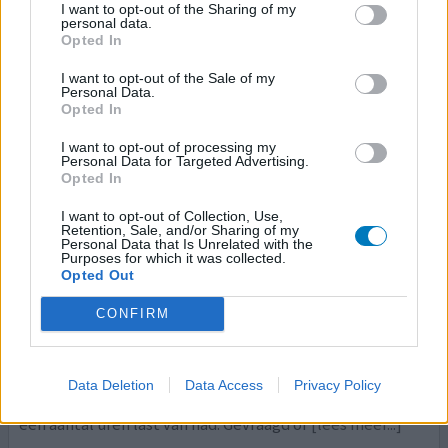
I want to opt-out of the Sharing of my
personal data.
Opted In
Quetiapine
I want to opt-out of the Sale of my
13-10-2025 | Man | 58
Personal Data.
quetiapine
Opted In
Onrust
I want to opt-out of processing my
Effectiviteit
Personal Data for Targeted Advertising.
Opted In
Hoeveelheid bijwerkingen
Bijwerkingen
I want to opt-out of Collection, Use,
Retention, Sale, and/or Sharing of my
versuft
Personal Data that Is Unrelated with the
Purposes for which it was collected.
Opted Out
In 2008 diagnose DSNAO. Ben hiervoor 7 jaar in ambulante
therapie geweest met ondersteuning van Quetiapine.
CONFIRM
Slapen was lastig. Alleen maar liggen piekeren over het
verleden. Ben begonnen met 1 x 25mg voor het slapen
gaan, zo rond 2200 uur. toch werd ik 's nachts wakker met
Data Deletion
Data Access
Privacy Policy
als resultaat dat ik chagrijnig 's morgens op stond en daar
een aantal uren last van had. Gevraagd of
[lees meer...]