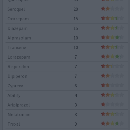
Seroquel
20
Oxazepam
15
Diazepam
15
Alprazolam
10
Tranxene
10
Lorazepam
7
Risperidon
7
Dipiperon
7
Zyprexa
6
Abilify
4
Aripiprazol
3
Melatonine
3
Truxal
3