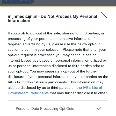
mijnmedicijn.nl -
Do Not Process My Personal
Seroquel
Information
28-10-2025 | Man | 23
quetiapine
If you wish to opt-out of the sale, sharing to third parties, or
Onrust
processing of your personal or sensitive information for
targeted advertising by us, please use the below opt-out
Effectiviteit
section to confirm your selection. Please note that after your
Hoeveelheid bijwerkingen
opt-out request is processed you may continue seeing
Bijwerkingen
interest-based ads based on personal information utilized by
us or personal information disclosed to third parties prior to
nachtmerries
moeite met denken
duizeligheid
your opt-out. You may separately opt-out of the further
disclosure of your personal information by third parties on the
Werkt goed om te slapen als je normaal veel gedachten in
IAB’s list of downstream participants. This information may
je hoofd hebt die je wakker houden maar halveringstijd is
also be disclosed by us to third parties on the
IAB’s List of
lang waardoor ik in de ochtend nog steeds niet goed kan
Downstream Participants
that may further disclose it to other
nadenken en ik dan nog slaperig en duizelig ben
third parties.
Personal Data Processing Opt Outs
geef mening