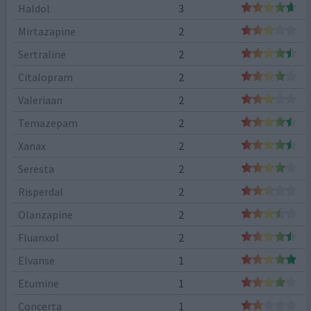
Haldol
3
Mirtazapine
2
Sertraline
2
Citalopram
2
Valeriaan
2
Temazepam
2
Xanax
2
Seresta
2
Risperdal
2
Olanzapine
2
Fluanxol
2
Elvanse
1
Etumine
1
Concerta
1