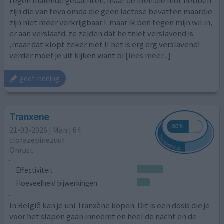
tegen malende gedachten. maar de illen die mot hebben
zijn die van teva omda die geen lactose bevatten maardie
zijn niet meer verkrijgbaar !. maar ik ben tegen mijn wil in,
er aan verslaafd. ze zeiden dat he tniet verslavend is
,maar dat klopt zeker niet !! het is erg erg verslavend!.
verder moet je uit kijken want bi
[lees meer...]
geef mening
Tranxene
21-03-2026 | Man | 64
clorazepinezuur
Onrust
Effectiviteit
Hoeveelheid bijwerkingen
In Belgiê kan je uni Tranxène kopen. Dit is een dosis die je
voor het slapen gaan inneemt en heel de nacht en de