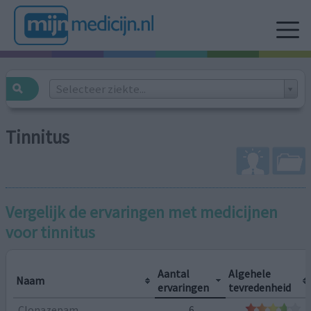
Selecteer ziekte...
Tinnitus
Vergelijk de ervaringen met medicijnen
voor
tinnitus
Aantal
Algehele
Naam
ervaringen
tevredenheid
Clonazepam
6