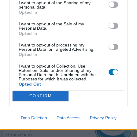
Tinnitus
I want to opt-out of the Sharing of my
personal data.
Opted In
Effectiviteit
Hoeveelheid bijwerkingen
I want to opt-out of the Sale of my
Personal Data.
Opted In
Heb sinds enkele maanden last van een flinke piep in
mijn li-oor (Tinnitus). Na een paar weken ontzettend
I want to opt-out of processing my
gefrustreerd, boos en wanhopig te hebben
Personal Data for Targeted Advertising.
Opted In
rondgelopen...bereikte ik een punt dat ik 5 nachten
achter elkaar totaal niet meer kon slapen, en letterlijk
I want to opt-out of Collection, Use,
mn vuisten kapot sloeg tegen de muren. Temazepam, en
Retention, Sale, and/or Sharing of my
Personal Data that Is Unrelated with the
oxapam deden niks. Ik heb Quetiapine voorgeschreven
Purposes for which it was collected.
gekregen door
[lees meer...]
Opted Out
CONFIRM
geef mening
Data Deletion
Data Access
Privacy Policy
Clonazepam
30-11-2019 | Vrouw | 62
clonazepam