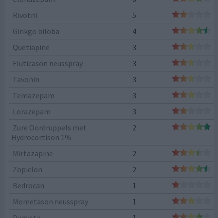
Rivotril
5
Ginkgo biloba
4
Quetiapine
3
Fluticason neusspray
3
Tavonin
3
Temazepam
3
Lorazepam
3
Zure Oordruppels met
2
Hydrocortison 1%
Mirtazapine
2
Zopiclon
2
Bedrocan
1
Mometason neusspray
1
Dymista
1