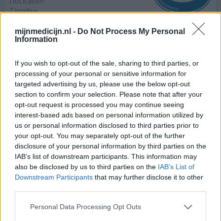
fluticason
Tinnitus
Effectiviteit
mijnmedicijn.nl -
Do Not Process My Personal
Information
Hoeveelheid bijwerkingen
If you wish to opt-out of the sale, sharing to third parties, or
Had een kleine oorontsteking met oorsuizen.
processing of your personal or sensitive information for
Oorontsteking was snel weg met druppels, maar het
targeted advertising by us, please use the below opt-out
oorsuizen bleef. Neusspray gekregen en heel langzaam
section to confirm your selection. Please note that after your
(met terugslagen) nam het oorsuizen af. Wel belangrijk
opt-out request is processed you may continue seeing
dat de neus open blijft. Ook met zoutoplossing sprayen.
interest-based ads based on personal information utilized by
Na ruim 1 maand is het oorsuizen weg. Zal de neusspray
us or personal information disclosed to third parties prior to
nog een tijdje blijven gebruiken.
your opt-out. You may separately opt-out of the further
disclosure of your personal information by third parties on the
geef mening
IAB’s list of downstream participants. This information may
also be disclosed by us to third parties on the
IAB’s List of
Downstream Participants
that may further disclose it to other
third parties.
Quetiapine
12-05-2020 | Man | 34
Personal Data Processing Opt Outs
quetiapine