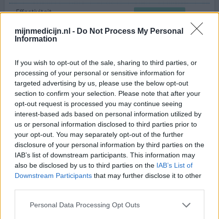
Effectiviteit
Hoeveelheid bijwerkingen
mijnmedicijn.nl -
Do Not Process My Personal
Information
In eerste instantie heerlijk dat ik nergens over na hoefde
te denken en mijn menstruatie uitbleef. Maar helaas nam
If you wish to opt-out of the sale, sharing to third parties, or
mijn gewicht toe en was ik 2 maanden na start van
processing of your personal or sensitive information for
gebruik zwaar depressief. Niet meteen de link gelegd
targeted advertising by us, please use the below opt-out
met de implanon. Mijn depressie werd steeds erger,
section to confirm your selection. Please note that after your
waardoor er zelfs voorzorgsmaatregelen genomen
opt-out request is processed you may continue seeing
moesten worden zodat ik mezelf niets aan zou doen. Na 9
interest-based ads based on personal information utilized by
maa
[lees meer...]
us or personal information disclosed to third parties prior to
your opt-out. You may separately opt-out of the further
0 reacties
geef mening
disclosure of your personal information by third parties on the
IAB’s list of downstream participants. This information may
also be disclosed by us to third parties on the
IAB’s List of
Downstream Participants
that may further disclose it to other
Implanon (hormoonimplantaat)
third parties.
02-09-2021 | Vrouw | 50
etonogestrel (68mg)
Personal Data Processing Opt Outs
Onregelmatige menstruatiecyclus