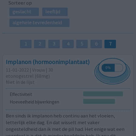
Sorteer op
geslacht
leeftijd
algehele tevredenheid
1
2
3
4
5
6
7
Implanon (hormoonimplantaat)
11-01-2022 | Vrouw | 30
etonogestrel (68mg)
Niet in de lijst
Effectiviteit
Hoeveelheid bijwerkingen
Ben sinds ik implanon heb continu aan het vloeien,
letterlijk elke dag. En dat wisselt met vaker
ongesteldheid dan ik met de pil had. Het enige wat een
voordeel is is dat ik minder hoofdpijn heb. Ik zou dit