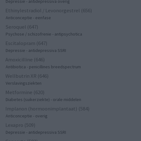
Depressie - antidepressiva overig
Ethinylestradiol / Levonorgestrel (656)
Anticonceptie - eenfase
Seroquel (647)
Psychose / schizofrenie - antipsychotica
Escitalopram (647)
Depressie - antidepressiva SSRI
Amoxicilline (646)
Antibiotica - penicillines breedspectrum
Wellbutrin XR (646)
Verslavingsziekten
Metformine (620)
Diabetes (suikerziekte) - orale middelen
Implanon (hormoonimplantaat) (584)
Anticonceptie - overig
Lexapro (509)
Depressie - antidepressiva SSRI