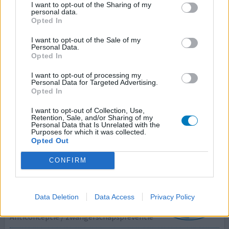
I want to opt-out of the Sharing of my
personal data.
Effectiviteit
Opted In
Hoeveelheid bijwerkingen
I want to opt-out of the Sale of my
Personal Data.
Vanaf mijn 45e werd ik om de 2 weken ongesteld met veel
Opted In
pijn en overlast. Daarvoor altijd regelmatig eens in de 28
dagen ongesteld met weinig klachten. Waarschijnlijk
I want to opt-out of processing my
Personal Data for Targeted Advertising.
werd nieuwe menstruatie patroon door pre-overgang
Opted In
veroorzaakt. Sinds Implanon is ingebracht niet meer
ongesteld geworden en nul overgangsklachten. Ben nu
I want to opt-out of Collection, Use,
Retention, Sale, and/or Sharing of my
50 jaar en kan het iedereen aanraden!
Personal Data that Is Unrelated with the
Purposes for which it was collected.
Opted Out
0 reacties
geef mening
CONFIRM
Implanon (hormoonimplantaat)
15-08-2021 | Vrouw | 21
Data Deletion
Data Access
Privacy Policy
etonogestrel (68mg)
Anticonceptie / zwangerschapspreventie