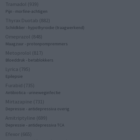
Tramadol (939)
Pijn - morfine-achtigen
Thyrax Duotab (882)
Schildklier - hypothyroidie (traagwerkend)
Omeprazol (848)
Maagzuur - protonpompremmers
Metoprolol (817)
Bloeddruk - betablokkers
Lyrica (795)
Epilepsie
Furabid (735)
Antibiotica - urineweginfectie
Mirtazapine (731)
Depressie - antidepressiva overig
Amitriptyline (699)
Depressie - antidepressiva TCA
Efexor (665)