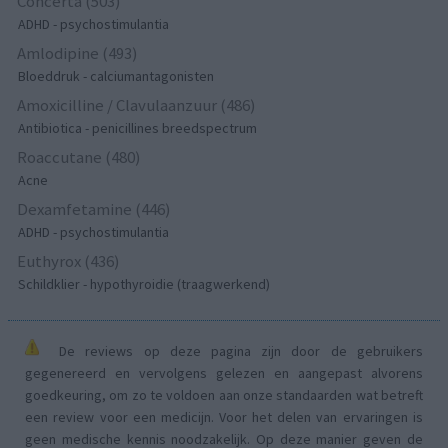
Concerta (503)
ADHD - psychostimulantia
Amlodipine (493)
Bloeddruk - calciumantagonisten
Amoxicilline / Clavulaanzuur (486)
Antibiotica - penicillines breedspectrum
Roaccutane (480)
Acne
Dexamfetamine (446)
ADHD - psychostimulantia
Euthyrox (436)
Schildklier - hypothyroidie (traagwerkend)
De reviews op deze pagina zijn door de gebruikers
gegenereerd en vervolgens gelezen en aangepast alvorens
goedkeuring, om zo te voldoen aan onze standaarden wat betreft
een review voor een medicijn. Voor het delen van ervaringen is
geen medische kennis noodzakelijk. Op deze manier geven de