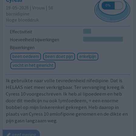
19-05-2026 | Vrouw | 58
barnidipine
Hoge bloeddruk
Effectiviteit
Hoeveelheid bijwerkingen
Bijwerkingen
been oedeem
been doet pijn
enkelpijn
vocht in het gewricht
Ik gebruikte naar volle tevredenheid nifedipine. Dat is
HELAAS niet meer verkrijgbaar. Ter vervanging kreeg ik
Cyress 10 voorgeschreven. Ik heb al lipoedeem en heb
door dit medicijn nu ook lymfoedeem, = een enorme
bobbel op mijn linkerenkel gekregen. Heb daarop in
plaats van Cyress 10 amlofipone genomen en de dikte en
pijn gasn langzaam weg.
geef mening