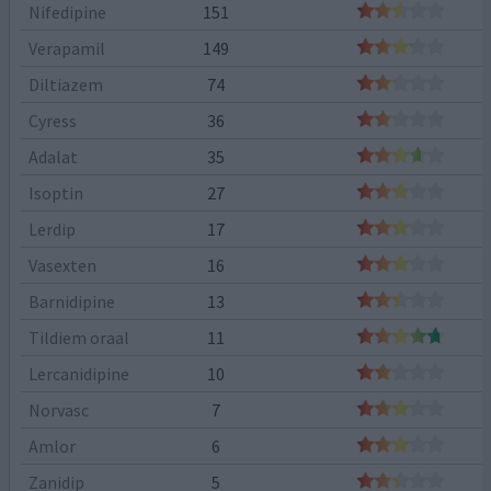
Nifedipine
151
Verapamil
149
Diltiazem
74
Cyress
36
Adalat
35
Isoptin
27
Lerdip
17
Vasexten
16
Barnidipine
13
Tildiem oraal
11
Lercanidipine
10
Norvasc
7
Amlor
6
Zanidip
5