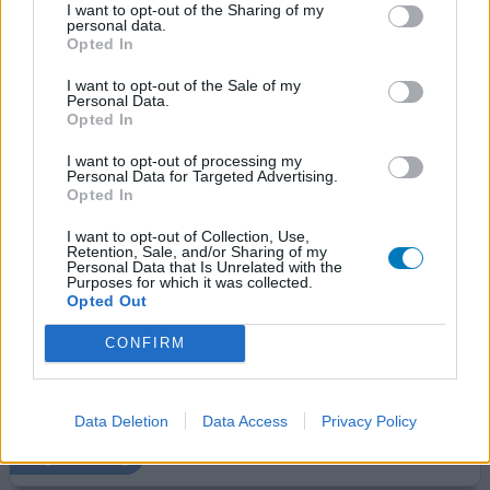
I want to opt-out of the Sharing of my
Cyress
personal data.
Opted In
27-04-2026 | Vrouw | 61
barnidipine
I want to opt-out of the Sale of my
Hoge bloeddruk
Personal Data.
Opted In
Effectiviteit
Hoeveelheid bijwerkingen
I want to opt-out of processing my
Personal Data for Targeted Advertising.
Bijwerkingen
Opted In
branderig gevoel in spieren
I want to opt-out of Collection, Use,
Retention, Sale, and/or Sharing of my
voorkant van de knie doet pijn
enkelpijn
Personal Data that Is Unrelated with the
Purposes for which it was collected.
Opted Out
Wat een hel! Ik heb neuropatie aan mijn voeten en kan
bijna niet meer lopen, ook heb ik brandende onderbenen
CONFIRM
en gewrichtspijn in mijn knieen. Pijn in onderbuik, ik kan
niet meer functioneren en slaap slecht. Ik wil stoppen
met deze rommel dit is geen leven meer.
Data Deletion
Data Access
Privacy Policy
geef mening