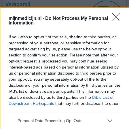
Verapamil
14-05-2026 | Vrouw | 73
verapamil
mijnmedicijn.nl -
Do Not Process My Personal
Information
Hoge bloeddruk
Effectiviteit
If you wish to opt-out of the sale, sharing to third parties, or
Hoeveelheid bijwerkingen
processing of your personal or sensitive information for
targeted advertising by us, please use the below opt-out
Bijwerkingen
section to confirm your selection. Please note that after your
hoesten
opt-out request is processed you may continue seeing
interest-based ads based on personal information utilized by
Goedemiddag, ik vraag dit voor een vriendin. Zij gebruikt
us or personal information disclosed to third parties prior to
dit middel nu 3 jaar en heeft ook sinds ongeveer 3 jaar een
your opt-out. You may separately opt-out of the further
hoestje. Soms wat minder en dan ineens is het er weer
disclosure of your personal information by third parties on the
heel heftig. Zijn er ook mensen die dit herkennen, dit is
IAB’s list of downstream participants. This information may
also be disclosed by us to third parties on the
IAB’s List of
ook hebben of gehad hebben? Bij voorbaat dank, Jann
Downstream Participants
that may further disclose it to other
third parties.
geef mening
Personal Data Processing Opt Outs