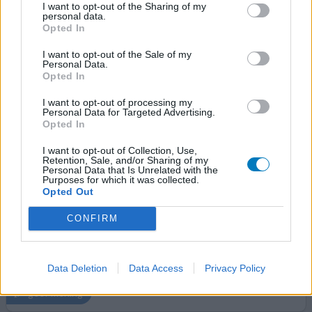
I want to opt-out of the Sharing of my
personal data.
Zolpidem
Opted In
20-02-2026 | Man | 77
I want to opt-out of the Sale of my
zolpidem
Personal Data.
Niet in de lijst
Opted In
I want to opt-out of processing my
Effectiviteit
Personal Data for Targeted Advertising.
Hoeveelheid bijwerkingen
Opted In
I want to opt-out of Collection, Use,
Ik gebruik Zolpidem voor een beperkt aantal weken. Ik
Retention, Sale, and/or Sharing of my
ben namelijk 3 maanden aan het afkicken van mijn
Personal Data that Is Unrelated with the
Purposes for which it was collected.
medicatieverslaving tegen hoofdpijn. Ik lijd aan MAH,
Opted Out
oftewel medicijnafhankelijke hoofdpijn. Omdat ik tijdens
dit afkicken dag en nacht extra hoofdpijn ervaar (afkicken
CONFIRM
is lijden), is het inslapen voor mij een probleem
geworden. Want het is heerlijk om een paar uurtjes v
[lees
meer...]
Data Deletion
Data Access
Privacy Policy
geef mening