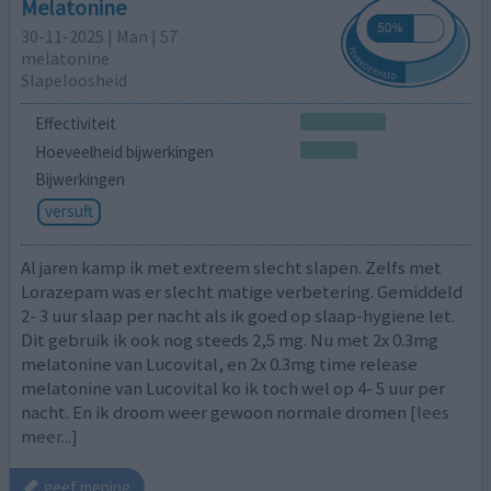
Melatonine
30-11-2025 | Man | 57
melatonine
Slapeloosheid
Effectiviteit
Hoeveelheid bijwerkingen
Bijwerkingen
versuft
Al jaren kamp ik met extreem slecht slapen. Zelfs met
Lorazepam was er slecht matige verbetering. Gemiddeld
2- 3 uur slaap per nacht als ik goed op slaap-hygiene let.
Dit gebruik ik ook nog steeds 2,5 mg. Nu met 2x 0.3mg
melatonine van Lucovital, en 2x 0.3mg time release
melatonine van Lucovital ko ik toch wel op 4- 5 uur per
nacht. En ik droom weer gewoon normale dromen
[lees
meer...]
geef mening