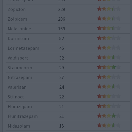
Zopiclon
229
Zolpidem
206
Melatonine
169
Dormicum
52
Lormetazepam
46
Valdispert
32
Staurodorm
29
Nitrazepam
27
Valeriaan
24
Stilnoct
22
Flurazepam
21
Flunitrazepam
21
Midazolam
15