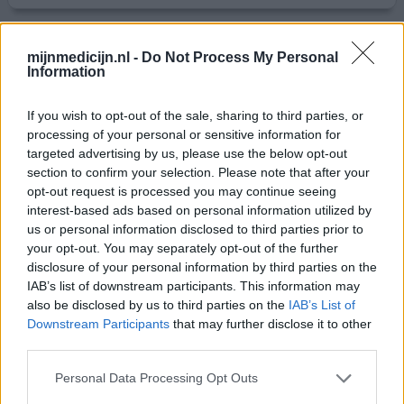
Nitrazepam
mijnmedicijn.nl -
Do Not Process My Personal
Information
27-02-2026 | Man | 47
nitrazepam
Slapeloosheid
If you wish to opt-out of the sale, sharing to third parties, or
processing of your personal or sensitive information for
Effectiviteit
targeted advertising by us, please use the below opt-out
Hoeveelheid bijwerkingen
section to confirm your selection. Please note that after your
opt-out request is processed you may continue seeing
interest-based ads based on personal information utilized by
Slaap al 20 jaar slecht of amper ( 3 uur per nacht) en heel
us or personal information disclosed to third parties prior to
licht. Laatste jaren door stress waardoor ik soms helemaal
your opt-out. You may separately opt-out of the further
niet slaap. Onlangs drie dagen achterelkaar niet kunnen
disclosure of your personal information by third parties on the
slapen en kreeg dit middel van de huisarts. Ze staan niet
IAB’s list of downstream participants. This information may
te springen om het uit te schrijven en krijg dus ook niet
also be disclosed by us to third parties on the
IAB’s List of
veel om te voorkomen dagelijks gebruik. Maar als ik
Downstream Participants
that may further disclose it to other
vooral door stress weer slechte
[lees meer...]
third parties.
geef mening
Personal Data Processing Opt Outs