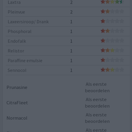
Laxtra
2
Pleinvue
2
Laxeersiroop/ Drank
1
Phosphoral
1
Endofalk
1
Relistor
1
Paraffine emulsie
1
Sennocol
1
Als eerste
Prunasine
beoordelen
Als eerste
CitraFleet
beoordelen
Als eerste
Normacol
beoordelen
Als eerste