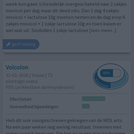
week kon gaan. Uiteindelijk overgeschakeld naar 2 zakjes
movicol per dag maar dit deed niks. Dan 1 dag 4 zakjes
movicol + lactulose 10g moeten nemen en de dag erop 6
zakjes movicol + 1 zakje lactulose 10g en toen kwam er
wel wat uit. Sindsdien 1 zakje lactulose
[lees meer...]
geef mening
Volcolon
31-01-2026 | Vrouw | 72
plantago ovata
PDS (prikkelbare darmsyndroom)
Effectiviteit
Hoeveelheid bijwerkingen
Heb dit ook voorgeschreven gekregen van de MDL arts.
Na een paar weken nog weinig resultaat. Innemen met
water vond ik heel vies. Die het nu in een glas jusdorange