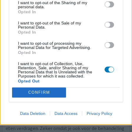
glas water oplost.
I want to opt-out of the Sharing of my
personal data.
Opted In
geef mening
I want to opt-out of the Sale of my
Personal Data.
Opted In
Eziclen
I want to opt-out of processing my
28-03-2026 | Vrouw | 62
Personal Data for Targeted Advertising.
natrium-/kalium-/magnesiumsulfaat
Opted In
Voorbereiding (slok-)darmonderzoek
I want to opt-out of Collection, Use,
Effectiviteit
Retention, Sale, and/or Sharing of my
Personal Data that Is Unrelated with the
Hoeveelheid bijwerkingen
Purposes for which it was collected.
Opted Out
Bijwerkingen
maagpijn voor misselijkheid/braken
CONFIRM
buikpijn, erger na het eten
opgezette buik
hoofdpijn
Data Deletion
Data Access
Privacy Policy
Ik hield de boterham na de behandeling al niet meer
binnen. Zeker 5 dagen een pijnlijke maag, misselijk, geen
eten verdragen. Zeker omdat je ook voor de behandeling