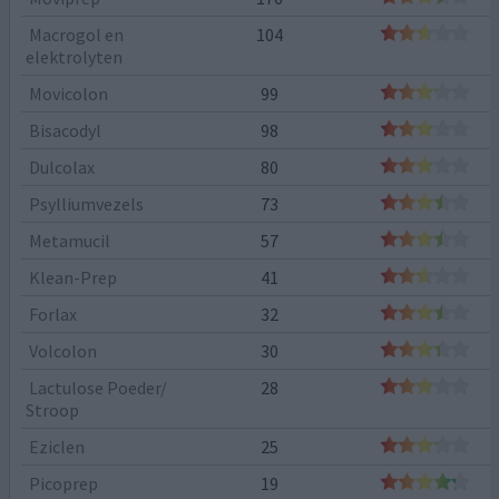
Macrogol en
104
elektrolyten
Movicolon
99
Bisacodyl
98
Dulcolax
80
Psylliumvezels
73
Metamucil
57
Klean-Prep
41
Forlax
32
Volcolon
30
Lactulose Poeder/
28
Stroop
Eziclen
25
Picoprep
19