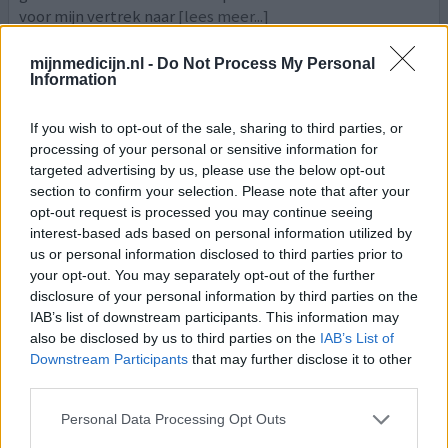
voor mijn vertrek naar
[lees meer...]
geef mening
mijnmedicijn.nl -
Do Not Process My Personal
Information
If you wish to opt-out of the sale, sharing to third parties, or
Macrogol en elektrolyten
processing of your personal or sensitive information for
13-04-2026 | Vrouw | 40
targeted advertising by us, please use the below opt-out
Macrogol-elektrolyten
section to confirm your selection. Please note that after your
Obstipatie
opt-out request is processed you may continue seeing
interest-based ads based on personal information utilized by
Effectiviteit
us or personal information disclosed to third parties prior to
Hoeveelheid bijwerkingen
your opt-out. You may separately opt-out of the further
disclosure of your personal information by third parties on the
Ik gebruik dit middel al 10 jaar. In het begin was om de dag
IAB’s list of downstream participants. This information may
1 zakje voldoende maar nu heb ik elke dag een zakje
also be disclosed by us to third parties on the
IAB’s List of
nodig. Ik los het zakje op in een klein laagje water met
Downstream Participants
that may further disclose it to other
third parties.
een theelepel siroop. Daarmee is de smaak prima te
doen. Daarna drink ik nog een glas water er achteraan.
Personal Data Processing Opt Outs
Dat komt op hetzelfde neer als dat je het zakje in een vol