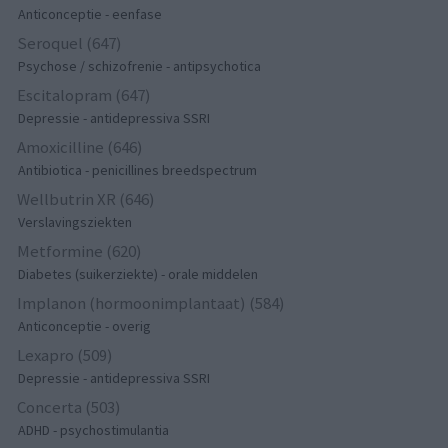
Anticonceptie - eenfase
Seroquel (647)
Psychose / schizofrenie - antipsychotica
Escitalopram (647)
Depressie - antidepressiva SSRI
Amoxicilline (646)
Antibiotica - penicillines breedspectrum
Wellbutrin XR (646)
Verslavingsziekten
Metformine (620)
Diabetes (suikerziekte) - orale middelen
Implanon (hormoonimplantaat) (584)
Anticonceptie - overig
Lexapro (509)
Depressie - antidepressiva SSRI
Concerta (503)
ADHD - psychostimulantia