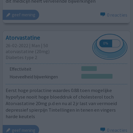
dit medicijn heeft vervelende bijwerkingen
0 reacties
geef mening
Atorvastatine
26-02-2022 | Man | 50
atorvastatine (20mg)
Diabetes type 2
Effectiviteit
Hoeveelheid bijwerkingen
Eerst hoge prolactine waardes 0.88 toen mogelijke
hypofyse nooit hoge bloeddruk of cholesterol toch
Atorvastatine 20mg p.d en nu al 2 jr last van vermoeid
depressief spierpijn Tintellingen in tenen en vingers
harde keutels
0 reacties
geef mening