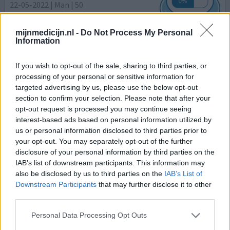
22-05-2022 | Man | 50
atorvastatine (20mg)
Cholesterol
mijnmedicijn.nl -
Do Not Process My Personal
Information
Effectiviteit
Hoeveelheid bijwerkingen
If you wish to opt-out of the sale, sharing to third parties, or
processing of your personal or sensitive information for
Zeer zware bijverschijnselen welke het dagelijkse routine
targeted advertising by us, please use the below opt-out
niet meer toestaan
section to confirm your selection. Please note that after your
opt-out request is processed you may continue seeing
0 reacties
geef mening
interest-based ads based on personal information utilized by
us or personal information disclosed to third parties prior to
your opt-out. You may separately opt-out of the further
disclosure of your personal information by third parties on the
Atorvastatine
IAB’s list of downstream participants. This information may
26-03-2022 | Man | 45
also be disclosed by us to third parties on the
IAB’s List of
atorvastatine (10mg)
Downstream Participants
that may further disclose it to other
Hoog cholesterol
third parties.
Effectiviteit
Personal Data Processing Opt Outs
Hoeveelheid bijwerkingen