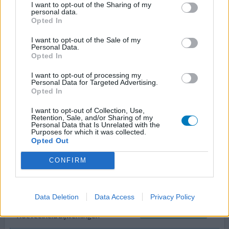
I want to opt-out of the Sharing of my
personal data.
Statines veroorzaken vaak spierpijn. Bij mij gebeurde dit
Opted In
met een lage doses van 20mg/dag en was de pijn zo hevig
bij het hart dat het leidde tot opname op de ICU. Nadat ik
I want to opt-out of the Sale of my
Personal Data.
stopte met de statine waren alle klachten binnen 48
Opted In
volledig verdwenen. De eerste klachten ontstonden c.a.
12 dagen na eerste inname. Heb dezelfde klachten ook
I want to opt-out of processing my
Personal Data for Targeted Advertising.
ervaren met Simvastatine.
Opted In
0 reacties
geef mening
I want to opt-out of Collection, Use,
Retention, Sale, and/or Sharing of my
Personal Data that Is Unrelated with the
Purposes for which it was collected.
Opted Out
Atorvastatine
CONFIRM
21-03-2022 | Man | 66
atorvastatine (20mg)
Hoog cholesterol
Data Deletion
Data Access
Privacy Policy
Effectiviteit
Hoeveelheid bijwerkingen