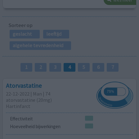
Sorteer op
geslacht
leeftijd
algehele tevredenheid
1
2
3
4
5
6
7
Atorvastatine
22-12-2022 | Man | 74
atorvastatine (20mg)
Hartinfarct
Effectiviteit
Hoeveelheid bijwerkingen