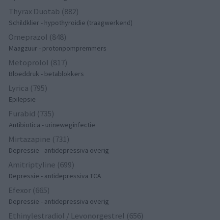
Thyrax Duotab (882)
Schildklier - hypothyroidie (traagwerkend)
Omeprazol (848)
Maagzuur - protonpompremmers
Metoprolol (817)
Bloeddruk - betablokkers
Lyrica (795)
Epilepsie
Furabid (735)
Antibiotica - urineweginfectie
Mirtazapine (731)
Depressie - antidepressiva overig
Amitriptyline (699)
Depressie - antidepressiva TCA
Efexor (665)
Depressie - antidepressiva overig
Ethinylestradiol / Levonorgestrel (656)