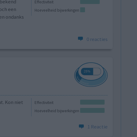
t bekend
Effectiviteit
toch een
Hoeveelheid bijwerkingen
gen ondanks
0 reacties
t. Kon niet
Effectiviteit
Hoeveelheid bijwerkingen
1 Reactie