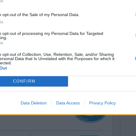
In
gen voor het verlagen van cholesterol niet.
ënten nadelige effecten.
o opt-out of the Sale of my Personal Data.
icijn personal medicine test, kan een
In
n met zijn behandelaar de mogelijke voordelen
n statine.
to opt-out of processing my Personal Data for Targeted
ing.
In
lees meer
o opt-out of Collection, Use, Retention, Sale, and/or Sharing
ersonal Data that Is Unrelated with the Purposes for which it
lected.
lacht
leeftijd
algehele tevredenheid
Out
CONFIRM
4
5
6
7
Data Deletion
Data Access
Privacy Policy