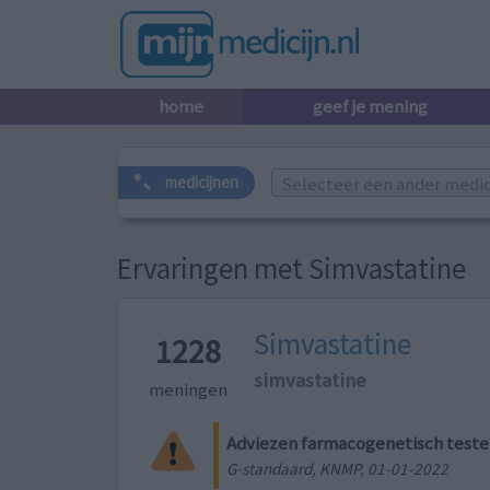
home
geef je mening
Selecteer een ander medicij
medicijnen
Ervaringen met Simvastatine
Simvastatine
1228
simvastatine
meningen
Adviezen farmacogenetisch test
G-standaard, KNMP, 01-01-2022