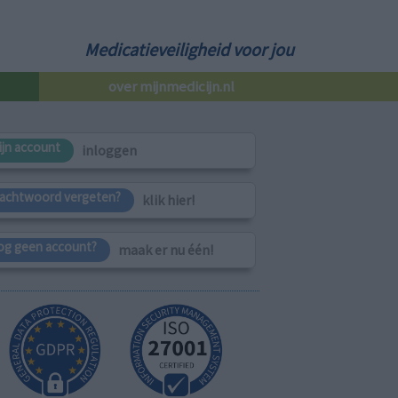
Medicatieveiligheid voor jou
over mijnmedicijn.nl
ijn account
inloggen
achtwoord vergeten?
klik hier!
og geen account?
maak er nu één!