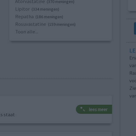
Atorvastatine
(370 meningen)
Lipitor
(334 meningen)
Repatha
(186 meningen)
Rosuvastatine
(159 meningen)
Toon alle...
LE
Erv
van
Raa
voo
Zie
va
lees meer
ts staat