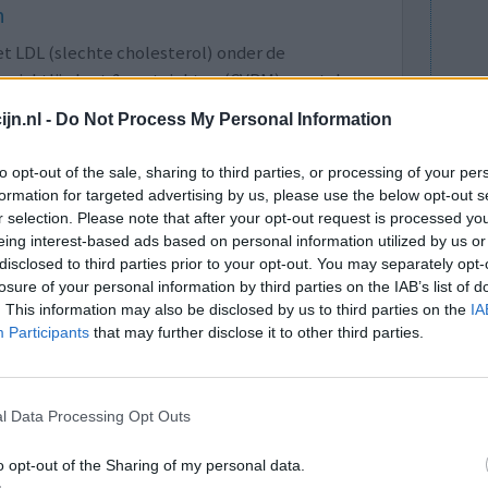
n
t LDL (slechte cholesterol) onder de
 richtlijn hart & vaatziekten (CVRM) moet de
ere dosis statine zal daar dan voor moeten gaan
jn.nl -
Do Not Process My Personal Information
t van bijwerkingen. Dit aantal zal dus toenemen,
. Ook de aard van de bijwerkingen zullen heftiger
to opt-out of the sale, sharing to third parties, or processing of your per
formation for targeted advertising by us, please use the below opt-out s
egelijk de activiteit van het gen SLCO1B1 te laten
r selection. Please note that after your opt-out request is processed y
. Het gen SLCO1B1 zorgt voor transport van de
eing interest-based ads based on personal information utilized by us or
disclosed to third parties prior to your opt-out. You may separately opt-
t omgezet.
losure of your personal information by third parties on the IAB’s list of
. This information may also be disclosed by us to third parties on the
IA
link naar artikel in Volkskrant
Participants
that may further disclose it to other third parties.
l Data Processing Opt Outs
van hart- en vaatziekten en behoren tot de meest
o opt-out of the Sharing of my personal data.
lle patiënten reageren echter gunstig op