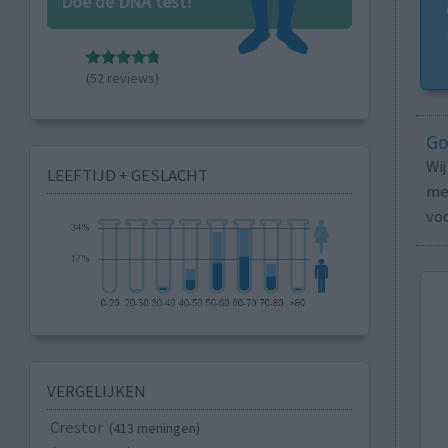
Doe de DNA test!
(52 reviews)
Go
Wi
LEEFTIJD + GESLACHT
med
vo
VERGELIJKEN
Crestor
(413 meningen)