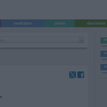
medicijnen
ziekte
dna testen
m
n...
w
n
en