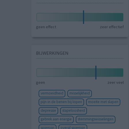
geen effect
zeer effectief
BIJWERKINGEN
geen
zeer veel
vermoeidheid
misselijkheid
pijn in de benen bij lopen
moeite met slapen
depressie
slapeloosheid
gebrek aan energie
stemmingswisselingen
spierpijn
overal spierpijn