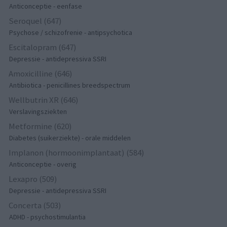
Anticonceptie - eenfase
Seroquel (647)
Psychose / schizofrenie - antipsychotica
Escitalopram (647)
Depressie - antidepressiva SSRI
Amoxicilline (646)
Antibiotica - penicillines breedspectrum
Wellbutrin XR (646)
Verslavingsziekten
Metformine (620)
Diabetes (suikerziekte) - orale middelen
Implanon (hormoonimplantaat) (584)
Anticonceptie - overig
Lexapro (509)
Depressie - antidepressiva SSRI
Concerta (503)
ADHD - psychostimulantia