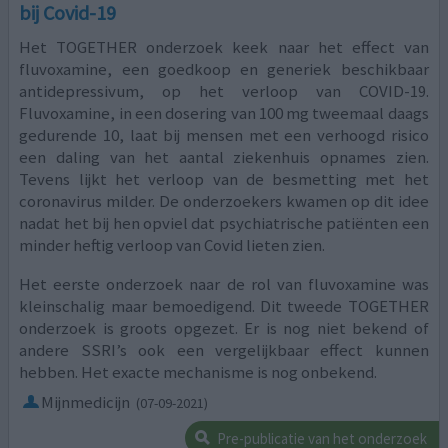
bij Covid-19
Het TOGETHER onderzoek keek naar het effect van
fluvoxamine, een goedkoop en generiek beschikbaar
antidepressivum, op het verloop van COVID-19.
Fluvoxamine, in een dosering van 100 mg tweemaal daags
gedurende 10, laat bij mensen met een verhoogd risico
een daling van het aantal ziekenhuis opnames zien.
Tevens lijkt het verloop van de besmetting met het
coronavirus milder. De onderzoekers kwamen op dit idee
nadat het bij hen opviel dat psychiatrische patiënten een
minder heftig verloop van Covid lieten zien.
Het eerste onderzoek naar de rol van fluvoxamine was
kleinschalig maar bemoedigend. Dit tweede TOGETHER
onderzoek is groots opgezet. Er is nog niet bekend of
andere SSRI’s ook een vergelijkbaar effect kunnen
hebben. Het exacte mechanisme is nog onbekend.
Mijnmedicijn
(07-09-2021)
Pre-publicatie van het onderzoek