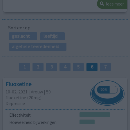
lees meer
Sorteer op
geslacht
leeftijd
algehele tevredenheid
1
2
3
4
5
6
7
Fluoxetine
10-02-2021 | Vrouw | 50
fluoxetine (20mg)
Depressie
Effectiviteit
Hoeveelheid bijwerkingen