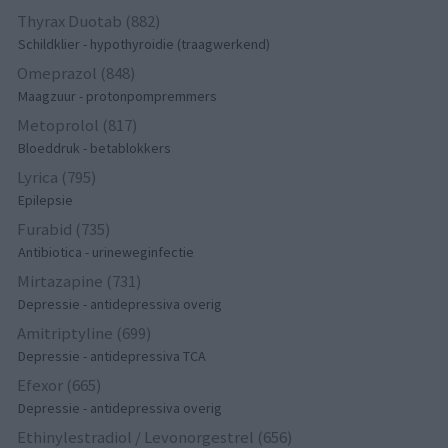
Thyrax Duotab (882)
Schildklier - hypothyroidie (traagwerkend)
Omeprazol (848)
Maagzuur - protonpompremmers
Metoprolol (817)
Bloeddruk - betablokkers
Lyrica (795)
Epilepsie
Furabid (735)
Antibiotica - urineweginfectie
Mirtazapine (731)
Depressie - antidepressiva overig
Amitriptyline (699)
Depressie - antidepressiva TCA
Efexor (665)
Depressie - antidepressiva overig
Ethinylestradiol / Levonorgestrel (656)