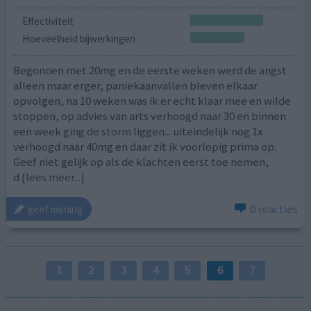
Effectiviteit
Hoeveelheid bijwerkingen
Begonnen met 20mg en de eerste weken werd de angst
alleen maar erger, paniekaanvallen bleven elkaar
opvolgen, na 10 weken was ik er echt klaar mee en wilde
stoppen, op advies van arts verhoogd naar 30 en binnen
een week ging de storm liggen... uiteindelijk nog 1x
verhoogd naar 40mg en daar zit ik voorlopig prima op.
Geef niet gelijk op als de klachten eerst toe nemen,
d
[lees meer...]
0 reacties
geef mening
1
2
3
4
5
6
7