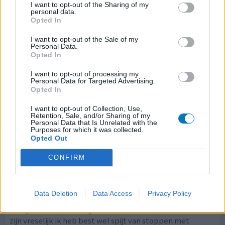
angstaanvallen voel me er weer helemaal depri door.. heb
I want to opt-out of the Sharing of my
personal data.
oxazepam gekregen hielp niet voldoende e
[lees meer...]
Opted In
1 Reactie
geef mening
I want to opt-out of the Sale of my
Personal Data.
Opted In
I want to opt-out of processing my
Fluoxetine
Personal Data for Targeted Advertising.
10-12-2020 | Man | 35
Opted In
fluoxetine (20mg)
I want to opt-out of Collection, Use,
Angst & paniekstoornis
Retention, Sale, and/or Sharing of my
Personal Data that Is Unrelated with the
Effectiviteit
Purposes for which it was collected.
Opted Out
Hoeveelheid bijwerkingen
CONFIRM
Ik heb fluoxetine 7 jaar lang gebruikt eerst begon ik met
20mg na 4 weken verhoogd naar 40mg en toen pas werd
het beter, in 2019 ben ik ermee gestopt en laatste twee
Data Deletion
Data Access
Privacy Policy
maanden komen paniek/angst klachten helaas weer
terug , ik ben weer begonnen en eerste twee weken nu
zijn vreselijk ik heb best wel spijt van stoppen met