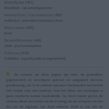
Amlodipine (493)
Bloeddruk - calciumantagonisten
Amoxicilline / Clavulaanzuur (486)
Antibiotica - penicillines breedspectrum
Roaccutane (480)
Acne
Dexamfetamine (446)
ADHD - psychostimulantia
Euthyrox (436)
Schildklier - hypothyroidie (traagwerkend)
De reviews op deze pagina zijn door de gebruikers
gegenereerd en vervolgens gelezen en aangepast alvorens
goedkeuring, om zo te voldoen aan onze standaarden wat betreft
een review voor een medicijn. Voor het delen van ervaringen is
geen medische kennis noodzakelijk. Op deze manier geven de
reviews alleen een beeld van de ervaring van de schrijvers en niet
die van de eigenaar van deze website. Denk er aan dat de