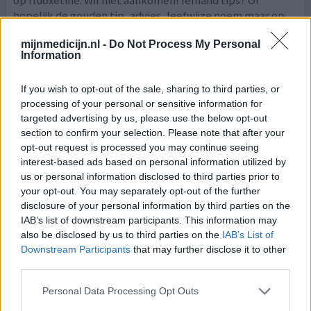
op fluoxetine. Wil niet aankomen! Iemand tips? Of
hopelijk de gouden tip, advies, leefwijze noem maar op.
Er moet toch een medicijn zijn wat perfect v
[lees meer...]
mijnmedicijn.nl -
Do Not Process My Personal
Information
0 reacties
geef mening
If you wish to opt-out of the sale, sharing to third parties, or
processing of your personal or sensitive information for
Fluoxetine
targeted advertising by us, please use the below opt-out
section to confirm your selection. Please note that after your
10-12-2020 | Vrouw | 27
opt-out request is processed you may continue seeing
fluoxetine (20mg)
Depressie
interest-based ads based on personal information utilized by
us or personal information disclosed to third parties prior to
Effectiviteit
your opt-out. You may separately opt-out of the further
disclosure of your personal information by third parties on the
Hoeveelheid bijwerkingen
IAB’s list of downstream participants. This information may
also be disclosed by us to third parties on the
IAB’s List of
Ik heb dit medicijn 10 jaar lang geslikt 40 mg. In deze jaren
Downstream Participants
that may further disclose it to other
heb ik zoveel bereikt. Tuurlijk zijn er mindere dagen maar
third parties.
daar was goed mee om te gaan. Ik dacht afgelopen sept
ik ga afbouwen en stoppen want alles gaat eigenlijk zo
Personal Data Processing Opt Outs
goed. Nu sinds vorige week zo erge paniek en