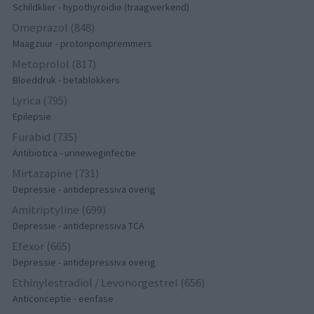
Schildklier - hypothyroidie (traagwerkend)
Omeprazol (848)
Maagzuur - protonpompremmers
Metoprolol (817)
Bloeddruk - betablokkers
Lyrica (795)
Epilepsie
Furabid (735)
Antibiotica - urineweginfectie
Mirtazapine (731)
Depressie - antidepressiva overig
Amitriptyline (699)
Depressie - antidepressiva TCA
Efexor (665)
Depressie - antidepressiva overig
Ethinylestradiol / Levonorgestrel (656)
Anticonceptie - eenfase