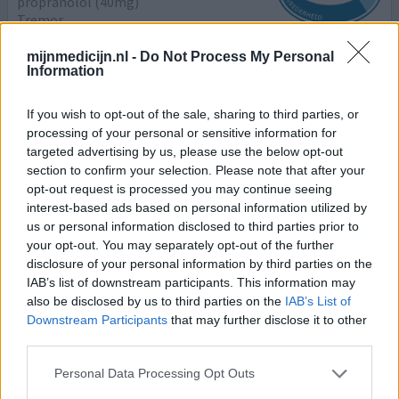
propranolol (40mg)
Tremor
Effectiviteit
mijnmedicijn.nl -
Do Not Process My Personal
Information
Hoeveelheid bijwerkingen
If you wish to opt-out of the sale, sharing to third parties, or
Ik gebruik de propranolol al een paar jaar. Trillen met de
processing of your personal or sensitive information for
linkerhand heb ik al heel lang. Ik ben linkshandig. De
targeted advertising by us, please use the below opt-out
rechterhand heb ik geen problemen mee. Met name als
section to confirm your selection. Please note that after your
ik in een andere omgeving kom met vreemde mensen
opt-out request is processed you may continue seeing
heb ik tremors. Dan kan ik nog geen kopje koffie
interest-based ads based on personal information utilized by
oppakken. Of als ik thuis precies werk moet doen.
us or personal information disclosed to third parties prior to
Solderen of kleine schroefjes en dat soort
your opt-out. You may separately opt-out of the further
dingen..Propranol
[lees meer...]
disclosure of your personal information by third parties on the
IAB’s list of downstream participants. This information may
0 reacties
geef mening
also be disclosed by us to third parties on the
IAB’s List of
Downstream Participants
that may further disclose it to other
third parties.
Propranolol
Personal Data Processing Opt Outs
18-07-2021 | Vrouw | 53