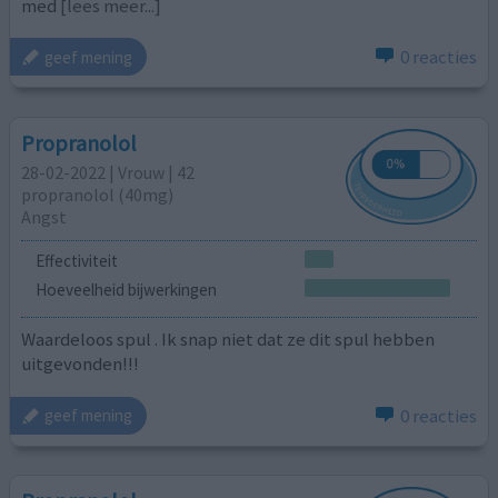
med
[lees meer...]
0 reacties
geef mening
Propranolol
28-02-2022 | Vrouw | 42
propranolol (40mg)
Angst
Effectiviteit
Hoeveelheid bijwerkingen
Waardeloos spul . Ik snap niet dat ze dit spul hebben
uitgevonden!!!
0 reacties
geef mening