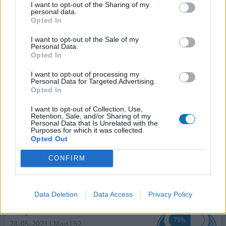
propranolol (80mg)
I want to opt-out of the Sharing of my
personal data.
Hoge bloeddruk
Opted In
Effectiviteit
I want to opt-out of the Sale of my
Personal Data.
Hoeveelheid bijwerkingen
Opted In
Vanaf dag van inname elke nacht benauwdheid met
I want to opt-out of processing my
kriebelhoest. Na enkele dagen kreeg ik er een inhalator
Personal Data for Targeted Advertising.
Opted In
met Ventalin bij, dat hielp een beetje, maar toch bleef ik
wakker worden door kriebelhoest. Na een week
I want to opt-out of Collection, Use,
ontstonden jeukende galbulten op mijn buik. Mijn
Retention, Sale, and/or Sharing of my
Personal Data that Is Unrelated with the
bloeddruk was wel meteen gedaald en had normale
Purposes for which it was collected.
waarde, ook hart was rustig door dit medicijn. Ben
Opted Out
gestopt door bijwe
[lees meer...]
CONFIRM
0 reacties
geef mening
Data Deletion
Data Access
Privacy Policy
Propranolol
28-05-2021 | Man | 52