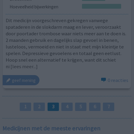
Hoeveelheid bijwerkingen
Dit medicijn voorgeschreven gekregen vanwege
spataderen in de slokdarm maag en lever, veroorzaakt
door poortader trombose waar niets meer aan te doen is.
2 maanden gebruik en dagelijks slap gevoel in benen,
lusteloos, vermoeid en niet in staat met mijn kleintje te
spelen. Depressieve gevoelens en totaal geen eetlust.
Hoop snel een alternatief te krijgen, want dit schiet
ni
[lees meer...]
0 reacties
geef mening
1
2
3
4
5
6
7
Medicijnen met de meeste ervaringen