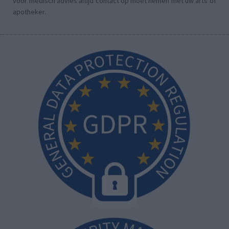
voor medisch advies altijd contact op moet nemen met uw arts of
apotheker.