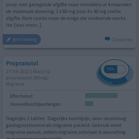
prop. met geregelde afgifte maar inmiddels al 4 maanden
de maximale dosering. 2 x 80 mg plus 4 x 40 mg snelle
afgifte. Rare combi maar de enige die voldoende werkt.
He
[lees meer...]
0 reacties
geef mening
Propranolol
27-03-2022 | Man | 52
propranolol (80mg)
Migraine
Effectiviteit
Hoeveelheid bijwerkingen
Dagelijks 1 tablet . Dagelijks hoofdpijn, door neuroloog
gediagnosticeerd als migraine patiënt. Gebruik remt
migraine aanval, indien migraine ontstaat is aanvulling
met imigran noodzakelijk