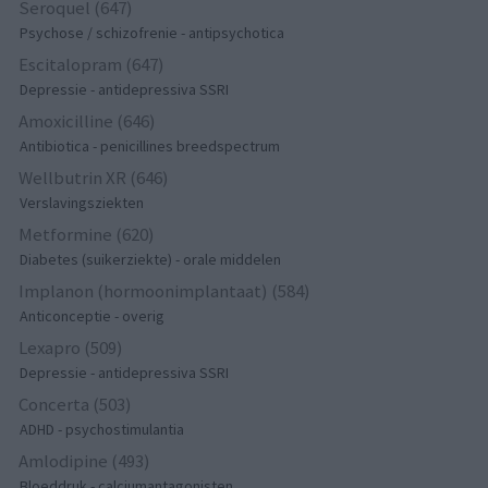
Seroquel (647)
Psychose / schizofrenie - antipsychotica
Escitalopram (647)
Depressie - antidepressiva SSRI
Amoxicilline (646)
Antibiotica - penicillines breedspectrum
Wellbutrin XR (646)
Verslavingsziekten
Metformine (620)
Diabetes (suikerziekte) - orale middelen
Implanon (hormoonimplantaat) (584)
Anticonceptie - overig
Lexapro (509)
Depressie - antidepressiva SSRI
Concerta (503)
ADHD - psychostimulantia
Amlodipine (493)
Bloeddruk - calciumantagonisten