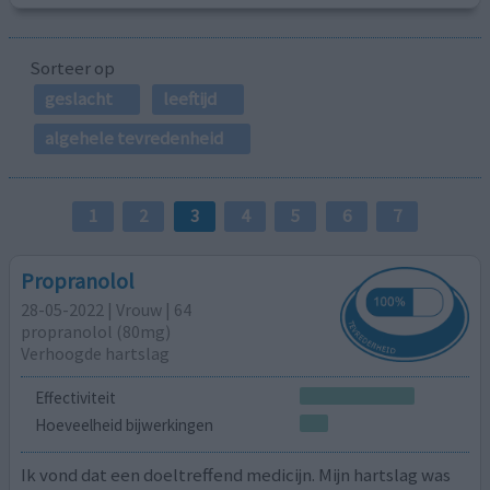
Sorteer op
geslacht
leeftijd
algehele tevredenheid
1
2
3
4
5
6
7
Propranolol
28-05-2022 | Vrouw | 64
propranolol (80mg)
Verhoogde hartslag
Effectiviteit
Hoeveelheid bijwerkingen
Ik vond dat een doeltreffend medicijn. Mijn hartslag was