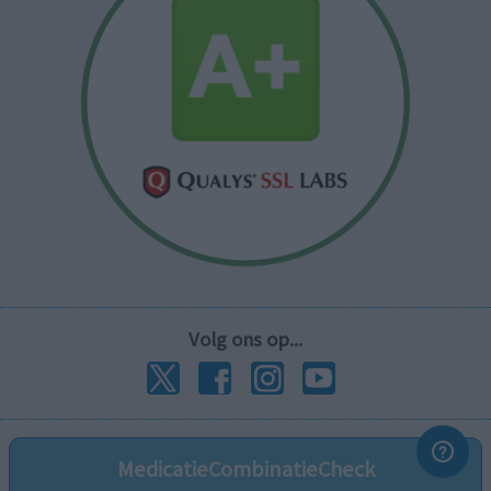
Volg ons op...
MedicatieCombinatieCheck