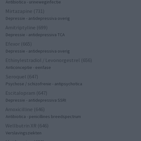
Antibiotica - urineweginfectie
Mirtazapine (731)
Depressie - antidepressiva overig
Amitriptyline (699)
Depressie - antidepressiva TCA
Efexor (665)
Depressie - antidepressiva overig
Ethinylestradiol / Levonorgestrel (656)
Anticonceptie - eenfase
Seroquel (647)
Psychose / schizofrenie - antipsychotica
Escitalopram (647)
Depressie - antidepressiva SSRI
Amoxicilline (646)
Antibiotica - penicillines breedspectrum
Wellbutrin XR (646)
Verslavingsziekten