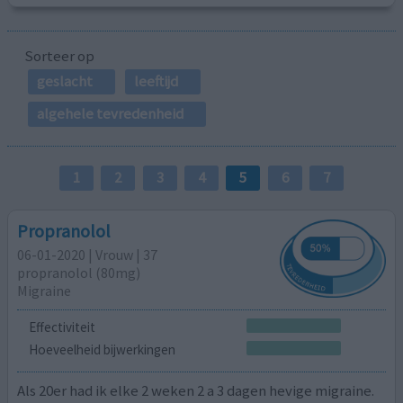
Sorteer op
geslacht
leeftijd
algehele tevredenheid
1
2
3
4
5
6
7
Propranolol
06-01-2020 | Vrouw | 37
propranolol (80mg)
Migraine
Effectiviteit
Hoeveelheid bijwerkingen
Als 20er had ik elke 2 weken 2 a 3 dagen hevige migraine.