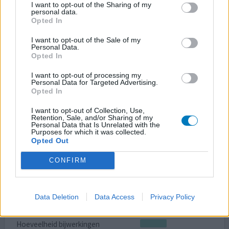
I want to opt-out of the Sharing of my
personal data.
eerst gebruikte ik Metoprolol maar door een hele nare
Opted In
bijwerking waar ik nooit meer vanaf kom, te weten
oorsuizen, deze voorgeschreven gekregen. Al eerder had
I want to opt-out of the Sale of my
Personal Data.
ik allergische reactie op Renitec en Diovan. Allebei
Opted In
veroorzaakten gezwollen oogleden en lippen. Dit
medicijn gebruik ik nog maar kort dus hoe het zich op de
I want to opt-out of processing my
langere termijn ontwikkeld weet ik nog niet maar ik
Personal Data for Targeted Advertising.
Opted In
houd
[lees meer...]
I want to opt-out of Collection, Use,
1 Reactie
geef mening
Retention, Sale, and/or Sharing of my
Personal Data that Is Unrelated with the
Purposes for which it was collected.
Opted Out
Propranolol
CONFIRM
16-12-2018 | Vrouw | 15
propranolol (80mg)
Niet in de lijst
Data Deletion
Data Access
Privacy Policy
Effectiviteit
Hoeveelheid bijwerkingen