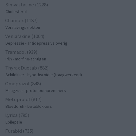
Simvastatine (1228)
Cholesterol
Champix (1187)
Verslavingsziekten
Venlafaxine (1004)
Depressie - antidepressiva overig
Tramadol (939)
Pijn - morfine-achtigen
Thyrax Duotab (882)
Schildklier - hypothyroidie (traagwerkend)
Omeprazol (848)
Maagzuur - protonpompremmers
Metoprolol (817)
Bloeddruk - betablokkers
Lyrica (795)
Epilepsie
Furabid (735)