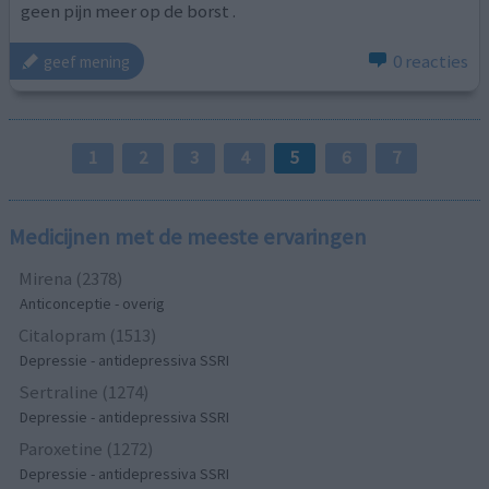
geen pijn meer op de borst .
0 reacties
geef mening
1
2
3
4
5
6
7
Medicijnen met de meeste ervaringen
Mirena (2378)
Anticonceptie - overig
Citalopram (1513)
Depressie - antidepressiva SSRI
Sertraline (1274)
Depressie - antidepressiva SSRI
Paroxetine (1272)
Depressie - antidepressiva SSRI