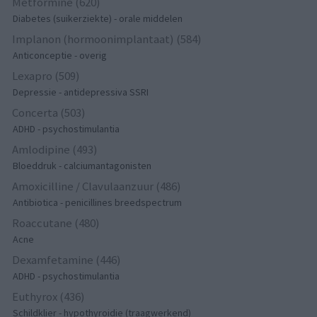
Metformine (620)
Diabetes (suikerziekte) - orale middelen
Implanon (hormoonimplantaat) (584)
Anticonceptie - overig
Lexapro (509)
Depressie - antidepressiva SSRI
Concerta (503)
ADHD - psychostimulantia
Amlodipine (493)
Bloeddruk - calciumantagonisten
Amoxicilline / Clavulaanzuur (486)
Antibiotica - penicillines breedspectrum
Roaccutane (480)
Acne
Dexamfetamine (446)
ADHD - psychostimulantia
Euthyrox (436)
Schildklier - hypothyroidie (traagwerkend)