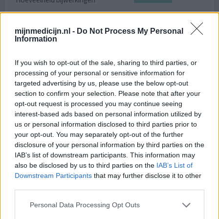
Nadat ik eerst metropolol voorgeschreven kreeg, maar
mijnmedicijn.nl -
Do Not Process My Personal
daar niet goed op reageerde (erge druk op de borst) nu
Information
dus propranolol, een kindermiddel volgens de dokter....
(nou ja...) ;p Dit omdat ik nogal heftig op medicijnen kan
If you wish to opt-out of the sale, sharing to third parties, or
reageren. Ben begonnen met 10 mg, daar kon ik vrij snel
processing of your personal or sensitive information for
beter door slapen, maar na enkele weken had ik er niet
targeted advertising by us, please use the below opt-out
meer genoeg aan en begon het hartbonke
[lees meer...]
section to confirm your selection. Please note that after your
opt-out request is processed you may continue seeing
0 reacties
geef mening
interest-based ads based on personal information utilized by
us or personal information disclosed to third parties prior to
your opt-out. You may separately opt-out of the further
disclosure of your personal information by third parties on the
Propranolol
IAB’s list of downstream participants. This information may
09-01-2019 | Vrouw | 70
also be disclosed by us to third parties on the
IAB’s List of
propranolol (40mg)
Downstream Participants
that may further disclose it to other
Hypertensie
third parties.
Effectiviteit
Personal Data Processing Opt Outs
Hoeveelheid bijwerkingen