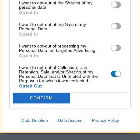
Amoxicilline
I want to opt-out of the Sharing of my
personal data.
27-03-2025 | Vrouw | 71
Opted In
amoxicilline (500mg)
Tandvleesontsteking
I want to opt-out of the Sale of my
Personal Data.
Opted In
Effectiviteit
Hoeveelheid bijwerkingen
I want to opt-out of processing my
Personal Data for Targeted Advertising.
Bijwerkingen
Opted In
misselijkheid
braken
spierpijn
hoofdpijn
I want to opt-out of Collection, Use,
Retention, Sale, and/or Sharing of my
Ik kreeg van m’n tandarts 3x pd amoxicilline mylan 500
Personal Data that Is Unrelated with the
Purposes for which it was collected.
mg. Vanaf dag 2 last van bovenstaande bijwerkingen, ik
Opted Out
heb de tandarts gebeld, de apotheek en de huisarts. Alle
3 zeggen, dat ik de kuur moet afmaken. Heb ik gedaan,
CONFIRM
maar een volgende keer dat ik een amoxicilline zou
moeten slikken, vraag ik een andere antibioticum.
Data Deletion
Data Access
Privacy Policy
0 reacties
geef mening