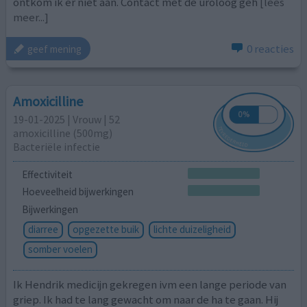
ontkom ik er niet aan. Contact met de uroloog geh
[lees
meer...]
0 reacties
geef mening
Amoxicilline
19-01-2025 | Vrouw | 52
amoxicilline (500mg)
Bacteriële infectie
Effectiviteit
Hoeveelheid bijwerkingen
Bijwerkingen
diarree
opgezette buik
lichte duizeligheid
somber voelen
Ik Hendrik medicijn gekregen ivm een lange periode van
griep. Ik had te lang gewacht om naar de ha te gaan. Hij