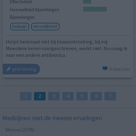
Effectiviteit
Hoeveelheid bijwerkingen
Bijwerkingen
buikpijn
misselijkheid
Helpt helemaal niet bij blaasontsteking, bij mij.
Meerdere keren voorgeschreven, werkt niet. Nu vraag ik
naar een andere antibiotica.
0 reacties
geef mening
1
2
3
4
5
6
7
Medicijnen met de meeste ervaringen
Mirena (2378)