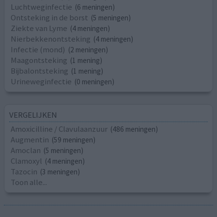
Luchtweginfectie
(6 meningen)
Ontsteking in de borst
(5 meningen)
Ziekte van Lyme
(4 meningen)
Nierbekkenontsteking
(4 meningen)
Infectie (mond)
(2 meningen)
Maagontsteking
(1 mening)
Bijbalontsteking
(1 mening)
Urineweginfectie
(0 meningen)
VERGELIJKEN
Amoxicilline / Clavulaanzuur
(486 meningen)
Augmentin
(59 meningen)
Amoclan
(5 meningen)
Clamoxyl
(4 meningen)
Tazocin
(3 meningen)
Toon alle...