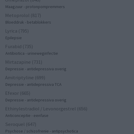
Maagzuur - protonpompremmers
Metoprolol (817)
Bloeddruk - betablokkers
Lyrica (795)
Epilepsie
Furabid (735)
Antibiotica - urineweginfectie
Mirtazapine (731)
Depressie - antidepressiva overig
Amitriptyline (699)
Depressie - antidepressiva TCA
Efexor (665)
Depressie - antidepressiva overig
Ethinylestradiol / Levonorgestrel (656)
Anticonceptie - eenfase
Seroquel (647)
Psychose / schizofrenie - antipsychotica