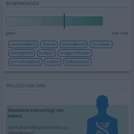
BIJWERKINGEN
geen
zeer veel
vermoeidheid
diarree
misselijkheid
hoofdpijn
duizeligheid
buikpijn
maagproblemen
kortademigheid
braken
buikkrampen
INVLOED VAN DNA
Genetische invloed (nog) niet
bekend
Geeft jouw DNA je meer kans op
bijwerkingen?