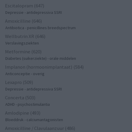
Escitalopram (647)
Depressie - antidepressiva SSRI
Amoxicilline (646)
Antibiotica - penicillines breedspectrum
Wellbutrin XR (646)
Verslavingsziekten
Metformine (620)
Diabetes (suikerziekte) - orale middelen
Implanon (hormoonimplantaat) (584)
Anticonceptie - overig
Lexapro (509)
Depressie - antidepressiva SSRI
Concerta (503)
ADHD - psychostimulantia
Amlodipine (493)
Bloeddruk - calciumantagonisten
Amoxicilline / Clavulaanzuur (486)