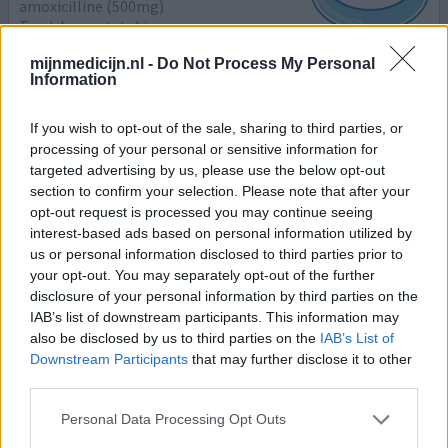
amoxicilline (500mg)
Tandvleesontsteking
mijnmedicijn.nl -
Do Not Process My Personal
Effectiviteit
Information
Hoeveelheid bijwerkingen
Bijwerkingen
If you wish to opt-out of the sale, sharing to third parties, or
maagpijn
braken
maagproblemen
processing of your personal or sensitive information for
targeted advertising by us, please use the below opt-out
section to confirm your selection. Please note that after your
Ik schrijf dit bericht voor mijn 72-jarige moeder. Ze heeft
opt-out request is processed you may continue seeing
een kuur van de tandarts voorgeschreven gekregen voor
interest-based ads based on personal information utilized by
een ontsteking na voorbereidingen voor het plaatsen van
us or personal information disclosed to third parties prior to
een implantaat. In eerste instantie een week van 3 pillen
your opt-out. You may separately opt-out of the further
per dag, verliep zonder problemen en geen enkele
disclosure of your personal information by third parties on the
bijwerking. Kuur werd met week verlengd. Op dag 10 ging
IAB’s list of downstream participants. This information may
het helemaal mis. Na het slikken van de 1
[lees meer...]
also be disclosed by us to third parties on the
IAB’s List of
Downstream Participants
that may further disclose it to other
0 reacties
geef mening
third parties.
Personal Data Processing Opt Outs