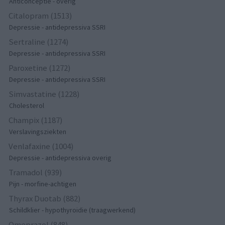
Anticonceptie - overig
Citalopram (1513)
Depressie - antidepressiva SSRI
Sertraline (1274)
Depressie - antidepressiva SSRI
Paroxetine (1272)
Depressie - antidepressiva SSRI
Simvastatine (1228)
Cholesterol
Champix (1187)
Verslavingsziekten
Venlafaxine (1004)
Depressie - antidepressiva overig
Tramadol (939)
Pijn - morfine-achtigen
Thyrax Duotab (882)
Schildklier - hypothyroidie (traagwerkend)
Omeprazol (848)