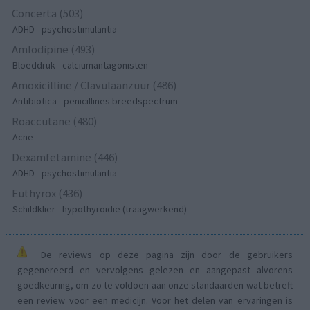
Concerta (503)
ADHD - psychostimulantia
Amlodipine (493)
Bloeddruk - calciumantagonisten
Amoxicilline / Clavulaanzuur (486)
Antibiotica - penicillines breedspectrum
Roaccutane (480)
Acne
Dexamfetamine (446)
ADHD - psychostimulantia
Euthyrox (436)
Schildklier - hypothyroidie (traagwerkend)
De reviews op deze pagina zijn door de gebruikers
gegenereerd en vervolgens gelezen en aangepast alvorens
goedkeuring, om zo te voldoen aan onze standaarden wat betreft
een review voor een medicijn. Voor het delen van ervaringen is