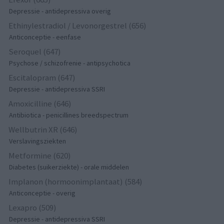
Depressie - antidepressiva overig
Ethinylestradiol / Levonorgestrel (656)
Anticonceptie - eenfase
Seroquel (647)
Psychose / schizofrenie - antipsychotica
Escitalopram (647)
Depressie - antidepressiva SSRI
Amoxicilline (646)
Antibiotica - penicillines breedspectrum
Wellbutrin XR (646)
Verslavingsziekten
Metformine (620)
Diabetes (suikerziekte) - orale middelen
Implanon (hormoonimplantaat) (584)
Anticonceptie - overig
Lexapro (509)
Depressie - antidepressiva SSRI