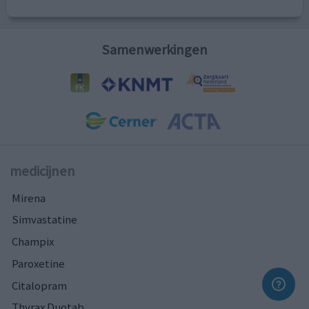
Samenwerkingen
medicijnen
Mirena
Simvastatine
Champix
Paroxetine
Citalopram
Thyrax Duotab