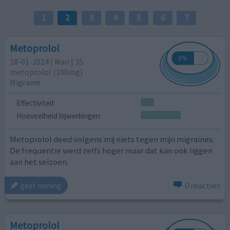
1
2
3
4
5
6
7
Metoprolol
18-01-2024 | Man | 35
metoprolol (100mg)
Migraine
Effectiviteit
Hoeveelheid bijwerkingen
Metoprolol deed volgens mij niets tegen mijn migraines.
De frequentie werd zelfs hoger maar dat kan ook liggen
aan het seizoen.
0 reacties
geef mening
Metoprolol