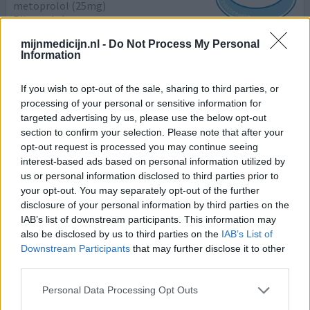
metoprolol (25mg)
Pijn op de borst
mijnmedicijn.nl -
Do Not Process My Personal
Effectiviteit
Information
Hoeveelheid bijwerkingen
If you wish to opt-out of the sale, sharing to third parties, or
Ik slikte deze medicijn maar kort maar kreeg aardig
processing of your personal or sensitive information for
bijwerkingen van zeer trage hartslag in de nacht van
targeted advertising by us, please use the below opt-out
44slagen en was heel erg moe gewoon Total löss .. Nu
section to confirm your selection. Please note that after your
toch andere medicijn voor de pijn op de borst
opt-out request is processed you may continue seeing
interest-based ads based on personal information utilized by
0 reacties
geef mening
us or personal information disclosed to third parties prior to
your opt-out. You may separately opt-out of the further
disclosure of your personal information by third parties on the
IAB’s list of downstream participants. This information may
Metoprolol
also be disclosed by us to third parties on the
IAB’s List of
21-12-2022 | Vrouw | 64
Downstream Participants
that may further disclose it to other
metoprolol (50mg)
third parties.
Hartinfarct
Personal Data Processing Opt Outs
Effectiviteit