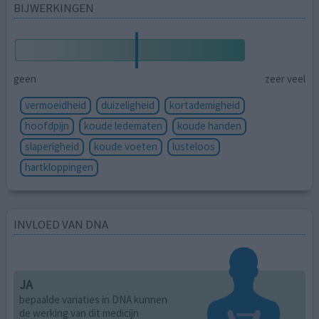
BIJWERKINGEN
geen
zeer veel
vermoeidheid
duizeligheid
kortademigheid
hoofdpijn
koude ledematen
koude handen
slaperigheid
koude voeten
lusteloos
hartkloppingen
INVLOED VAN DNA
JA
bepaalde variaties in DNA kunnen
de werking van dit medicijn