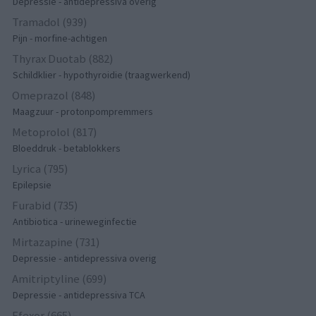
Depressie - antidepressiva overig
Tramadol (939)
Pijn - morfine-achtigen
Thyrax Duotab (882)
Schildklier - hypothyroidie (traagwerkend)
Omeprazol (848)
Maagzuur - protonpompremmers
Metoprolol (817)
Bloeddruk - betablokkers
Lyrica (795)
Epilepsie
Furabid (735)
Antibiotica - urineweginfectie
Mirtazapine (731)
Depressie - antidepressiva overig
Amitriptyline (699)
Depressie - antidepressiva TCA
Efexor (665)