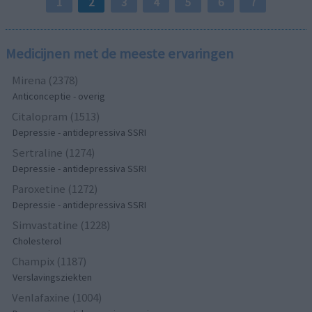
1
2
3
4
5
6
7
Medicijnen met de meeste ervaringen
Mirena (2378)
Anticonceptie - overig
Citalopram (1513)
Depressie - antidepressiva SSRI
Sertraline (1274)
Depressie - antidepressiva SSRI
Paroxetine (1272)
Depressie - antidepressiva SSRI
Simvastatine (1228)
Cholesterol
Champix (1187)
Verslavingsziekten
Venlafaxine (1004)