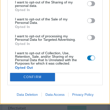
I want to opt-out of the Sharing of my
Hoeveelheid bijwerkingen
personal data.
Opted In
vraagje ik heb van de apotheek vorige week het merk
Sandoz gekregen ipv Mylan en nu heb heb ik het weer
I want to opt-out of the Sale of my
Personal Data.
net zo benauwd als voor heen bij Mylan 100mg , maar
Opted In
toen deze gehalveerd was waren de
benauwdheidsklachten over. Maar nu ik Sandaz 50 mg
I want to opt-out of processing my
Personal Data for Targeted Advertising.
gebruik heb ik weer de benauwdheidsklachten en en
Opted In
blauwe plekken niet normaal gewoon. Ook ontzettend
koud ook is mijn bloeddruk f
[lees meer...]
I want to opt-out of Collection, Use,
Retention, Sale, and/or Sharing of my
Personal Data that Is Unrelated with the
1 Reactie
geef mening
Purposes for which it was collected.
Opted Out
CONFIRM
Metoprolol
27-08-2022 | Man | 81
metoprolol (50mg)
Data Deletion
Data Access
Privacy Policy
Angina pectoris
Effectiviteit