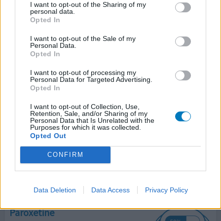
I want to opt-out of the Sharing of my
personal data.
04-01-2024 | Vrouw | 65
Opted In
paroxetine (10mg)
Depressie
I want to opt-out of the Sale of my
Personal Data.
Effectiviteit
Opted In
Hoeveelheid bijwerkingen
I want to opt-out of processing my
Personal Data for Targeted Advertising.
Heb verschillende Pos gelezen,maar kan er niet uithalen
Opted In
Hoelang het echt duurt voor 10 mg Erin zit .6 weken of
I want to opt-out of Collection, Use,
meer? Aantal weken? Hoeveel ? Laat staan als het 20 mg
Retention, Sale, and/or Sharing of my
word ! 10 mg doet wat , maar is het voldoende? Heb nog
Personal Data that Is Unrelated with the
Purposes for which it was collected.
2x halve oxazepan per dag,soms 1x ! Ik heb het nu vanaf 7
Opted Out
december nu , de 10 mg .en als ik lees wat sommige
schrijven aan bijwerkingen ,als je e
[lees meer...]
CONFIRM
1 Reactie
geef mening
Data Deletion
Data Access
Privacy Policy
Paroxetine