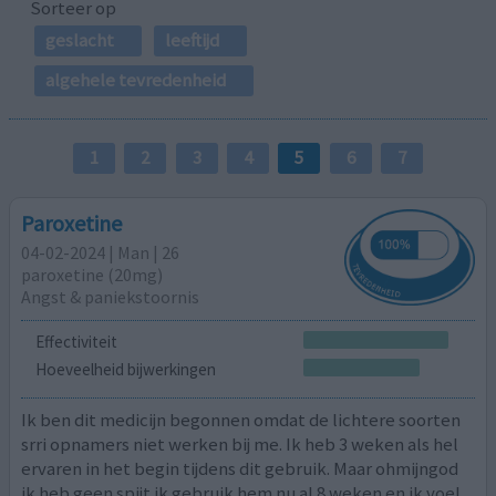
Sorteer op
geslacht
leeftijd
algehele tevredenheid
1
2
3
4
5
6
7
Paroxetine
04-02-2024 | Man | 26
paroxetine (20mg)
Angst & paniekstoornis
Effectiviteit
Hoeveelheid bijwerkingen
Ik ben dit medicijn begonnen omdat de lichtere soorten
srri opnamers niet werken bij me. Ik heb 3 weken als hel
ervaren in het begin tijdens dit gebruik. Maar ohmijngod
ik heb geen spijt ik gebruik hem nu al 8 weken en ik voel