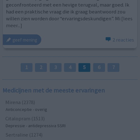
geconfronteerd met een hevige terugval, maar goed. Ik
had een praktische vraag die ik graag beantwoord zou
willen zien worden door “ervaringsdeskundigen”. Mi
[lees
meer...]
2 reacties
geef mening
1
2
3
4
5
6
7
Medicijnen met de meeste ervaringen
Mirena (2378)
Anticonceptie - overig
Citalopram (1513)
Depressie - antidepressiva SSRI
Sertraline (1274)