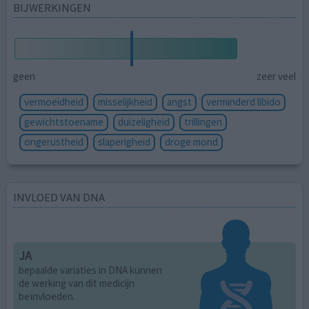
BIJWERKINGEN
geen
zeer veel
vermoeidheid
misselijkheid
angst
verminderd libido
gewichtstoename
duizeligheid
trillingen
ongerustheid
slaperigheid
droge mond
INVLOED VAN DNA
JA
bepaalde variaties in DNA kunnen
de werking van dit medicijn
beïnvloeden.