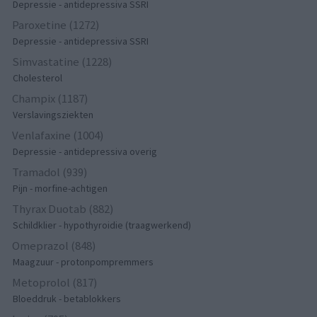
Depressie - antidepressiva SSRI
Paroxetine (1272)
Depressie - antidepressiva SSRI
Simvastatine (1228)
Cholesterol
Champix (1187)
Verslavingsziekten
Venlafaxine (1004)
Depressie - antidepressiva overig
Tramadol (939)
Pijn - morfine-achtigen
Thyrax Duotab (882)
Schildklier - hypothyroidie (traagwerkend)
Omeprazol (848)
Maagzuur - protonpompremmers
Metoprolol (817)
Bloeddruk - betablokkers