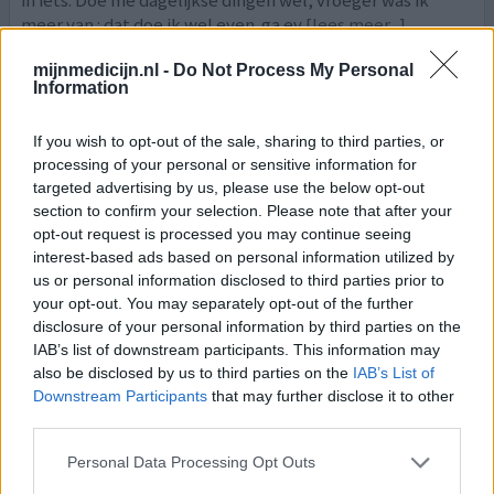
in iets. Doe me dagelijkse dingen wel, vroeger was ik
meer van : dat doe ik wel even..ga ev
[lees meer...]
mijnmedicijn.nl -
Do Not Process My Personal
0 reacties
geef mening
Information
If you wish to opt-out of the sale, sharing to third parties, or
Paroxetine
processing of your personal or sensitive information for
targeted advertising by us, please use the below opt-out
05-01-2024 | Vrouw | 60
paroxetine (20mg)
section to confirm your selection. Please note that after your
Angst & paniekstoornis
opt-out request is processed you may continue seeing
interest-based ads based on personal information utilized by
Effectiviteit
us or personal information disclosed to third parties prior to
your opt-out. You may separately opt-out of the further
Hoeveelheid bijwerkingen
disclosure of your personal information by third parties on the
IAB’s list of downstream participants. This information may
also be disclosed by us to third parties on the
IAB’s List of
Downstream Participants
that may further disclose it to other
0 reacties
geef mening
third parties.
Personal Data Processing Opt Outs
Paroxetine