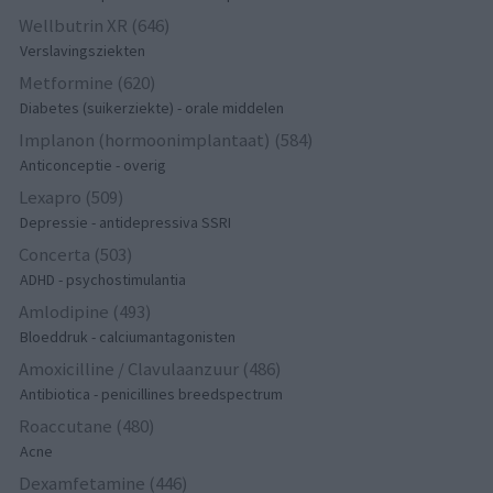
Wellbutrin XR (646)
Verslavingsziekten
Metformine (620)
Diabetes (suikerziekte) - orale middelen
Implanon (hormoonimplantaat) (584)
Anticonceptie - overig
Lexapro (509)
Depressie - antidepressiva SSRI
Concerta (503)
ADHD - psychostimulantia
Amlodipine (493)
Bloeddruk - calciumantagonisten
Amoxicilline / Clavulaanzuur (486)
Antibiotica - penicillines breedspectrum
Roaccutane (480)
Acne
Dexamfetamine (446)