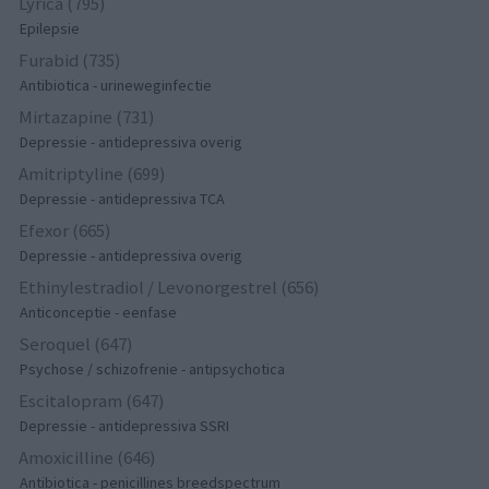
Lyrica (795)
Epilepsie
Furabid (735)
Antibiotica - urineweginfectie
Mirtazapine (731)
Depressie - antidepressiva overig
Amitriptyline (699)
Depressie - antidepressiva TCA
Efexor (665)
Depressie - antidepressiva overig
Ethinylestradiol / Levonorgestrel (656)
Anticonceptie - eenfase
Seroquel (647)
Psychose / schizofrenie - antipsychotica
Escitalopram (647)
Depressie - antidepressiva SSRI
Amoxicilline (646)
Antibiotica - penicillines breedspectrum