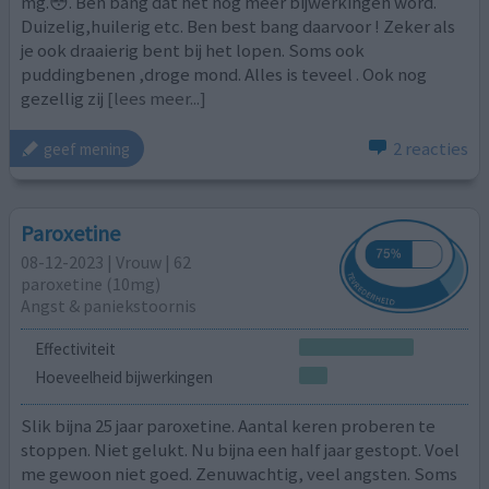
mg.😳. Ben bang dat het nog meer bijwerkingen word.
Duizelig,huilerig etc. Ben best bang daarvoor ! Zeker als
je ook draaierig bent bij het lopen. Soms ook
puddingbenen ,droge mond. Alles is teveel . Ook nog
gezellig zij
[lees meer...]
2 reacties
geef mening
Paroxetine
08-12-2023 | Vrouw | 62
paroxetine (10mg)
Angst & paniekstoornis
Effectiviteit
Hoeveelheid bijwerkingen
Slik bijna 25 jaar paroxetine. Aantal keren proberen te
stoppen. Niet gelukt. Nu bijna een half jaar gestopt. Voel
me gewoon niet goed. Zenuwachtig, veel angsten. Soms