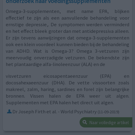
onderzoek naar voedingssupplementen
Omega-3-supplementen, met name EPA, blijken
effectief te zijn als een aanvullende behandeling voor
ernstige depressie,. De symptomen werden verminderd
en het effect bleek groter dan met antidepressiva alleen.
Er zijn tevens aanwijzingen dat omega-3-supplementen
ook een klein voordeel kunnen bieden bij de behandeling
van ADHD. Wat is Omega-3? Omega 3-vetzuren zijn
meervoudig onverzadigde vetzuren. De bekendste zijn
het plantaardige alfa-linoleenzuur (ALA) en de
visvetzuren eicosapentaeenzuur (EPA) en
docosahexaeenzuur (DHA). De vette vissoorten zoals
makreel, zalm, haring, sardines en forel zijn belangrijke
bronnen. Vissen halen de EPA weer uit algen.
Supplementen met EPA halen het direct uit algen.
Dr Joseph Firth et al. - World Psychiatry
(11-09-2019)
Naar volledige artikel