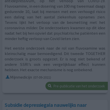
antidepressivum, op het verloop van COVID-19.
Fluvoxamine, in een dosering van 100 mg tweemaal daags
gedurende 10, laat bij mensen met een verhoogd risico
een daling van het aantal ziekenhuis opnames zien.
Tevens lijkt het verloop van de besmetting met het
coronavirus milder. De onderzoekers kwamen op dit idee
nadat het bij hen opviel dat psychiatrische patiënten een
minder heftig verloop van Covid lieten zien.
Het eerste onderzoek naar de rol van fluvoxamine was
kleinschalig maar bemoedigend. Dit tweede TOGETHER
onderzoek is groots opgezet. Er is nog niet bekend of
andere SSRI’s ook een vergelijkbaar effect kunnen
hebben. Het exacte mechanisme is nog onbekend.
Mijnmedicijn
(07-09-2021)
Pre-publicatie van het onderzoek
Subsidie depressiegala nauwelijks naar