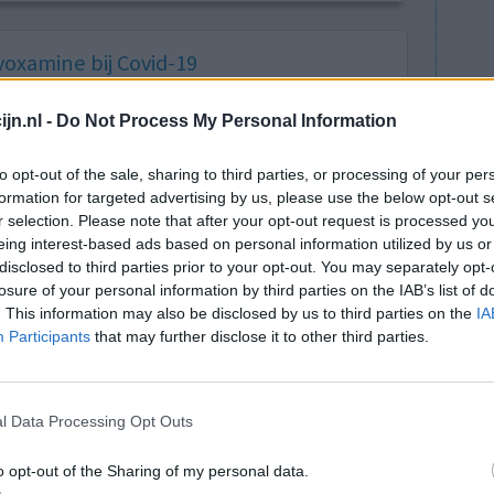
oxamine bij Covid-19
ct van fluvoxamine, een goedkoop en generiek
jn.nl -
Do Not Process My Personal Information
 van COVID-19. Fluvoxamine, in een dosering van
j mensen met een verhoogd risico een daling van
to opt-out of the sale, sharing to third parties, or processing of your per
ijkt het verloop van de besmetting met het
formation for targeted advertising by us, please use the below opt-out s
p dit idee nadat het bij hen opviel dat
r selection. Please note that after your opt-out request is processed y
rloop van Covid lieten zien.
eing interest-based ads based on personal information utilized by us or
amine was kleinschalig maar bemoedigend. Dit
disclosed to third parties prior to your opt-out. You may separately opt-
losure of your personal information by third parties on the IAB’s list of
. Er is nog niet bekend of andere SSRI’s ook
. This information may also be disclosed by us to third parties on the
IA
t exacte mechanisme is nog onbekend.
Participants
that may further disclose it to other third parties.
Pre-publicatie van het onderzoek
l Data Processing Opt Outs
ar depressie
o opt-out of the Sharing of my personal data.