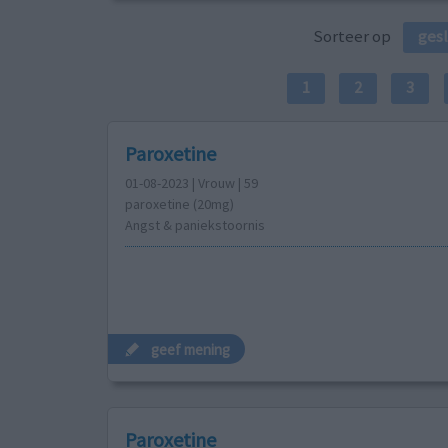
Sorteer op
ges
1
2
3
Paroxetine
01-08-2023 | Vrouw | 59
paroxetine (20mg)
Angst & paniekstoornis
geef mening
Paroxetine