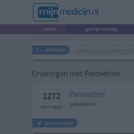
home
geef je mening
Selecteer een ander medicij
medicijnen
Ervaringen met Paroxetine
Paroxetine
1272
paroxetine
meningen
geef je mening