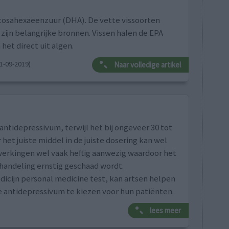
cosahexaeenzuur (DHA). De vette vissoorten
 zijn belangrijke bronnen. Vissen halen de EPA
et direct uit algen.
1-09-2019)
Naar volledige artikel
tidepressivum, terwijl het bij ongeveer 30 tot
et juiste middel in de juiste dosering kan wel
jwerkingen wel vaak heftig aanwezig waardoor het
behandeling ernstig geschaad wordt.
icijn personal medicine test, kan artsen helpen
e antidepressivum te kiezen voor hun patiënten.
lees meer