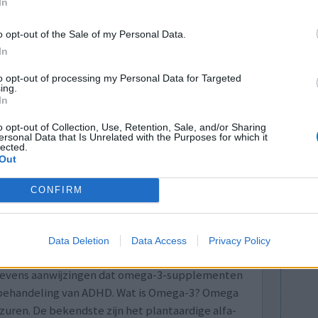
essiegala om voorlichting over depressie te
In
. Het subsidiegeld dat het ministerie van
o opt-out of the Sale of my Personal Data.
l opgegaan aan kosten voor directie en
In
euwsuur.
ehuis Skyhigh betaald, voor de
to opt-out of processing my Personal Data for Targeted
ing.
ijkt dat MHF-voorzitter Bram Bakker een
In
geboekt.
o opt-out of Collection, Use, Retention, Sale, and/or Sharing
naart artikel van NOS Nieuwsuur
ersonal Data that Is Unrelated with the Purposes for which it
lected.
Out
CONFIRM
nt voor de geestelijke gezondheid in 's
oedingssupplementen
 effectief te zijn als een aanvullende
Data Deletion
Data Access
Privacy Policy
ymptomen werden verminderd en het effect bleek
jn tevens aanwijzingen dat omega-3-supplementen
e behandeling van ADHD. Wat is Omega-3? Omega
uren. De bekendste zijn het plantaardige alfa-