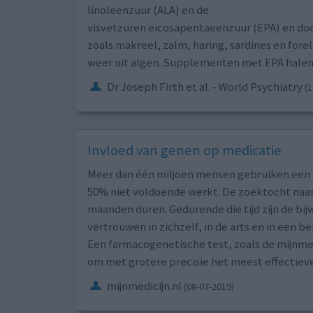
linoleenzuur (ALA) en de
visvetzuren eicosapentaeenzuur (EPA) en do
zoals makreel, zalm, haring, sardines en forel
weer uit algen. Supplementen met EPA halen h
Dr Joseph Firth et al. - World Psychiatry
(1
Invloed van genen op medicatie
Meer dan één miljoen mensen gebruiken een an
50% niet voldoende werkt. De zoektocht naar h
maanden duren. Gedurende die tijd zijn de bi
vertrouwen in zichzelf, in de arts en in een 
Een farmacogenetische test, zoals de mijnmed
om met grotere precisie het meest effectiev
mijnmedicijn.nl
(08-07-2019)