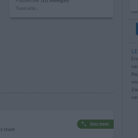
Fluoxetine
(431 meningen)
Toon alle...
LE
Erv
van
Raa
voo
Zie
va
lees meer
ts staat