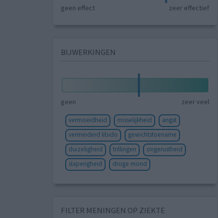
geen effect
zeer effectief
BIJWERKINGEN
geen
zeer veel
vermoeidheid
misselijkheid
angst
verminderd libido
gewichtstoename
duizeligheid
trillingen
ongerustheid
slaperigheid
droge mond
FILTER MENINGEN OP ZIEKTE