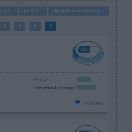
lacht
leeftijd
algehele tevredenheid
4
5
6
7
Effectiviteit
Hoeveelheid bijwerkingen
0 reacties