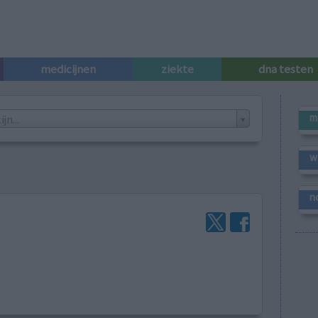
medicijnen
ziekte
dna testen
m
n...
w
n