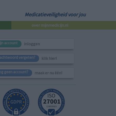
Medicatieveiligheid voor jou
over mijnmedicijn.nl
ijn account
inloggen
achtwoord vergeten?
klik hier!
og geen account?
maak er nu één!