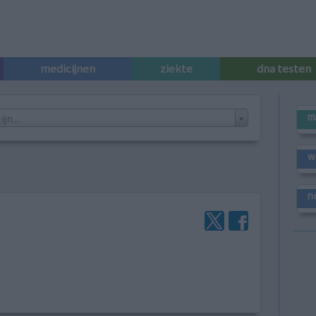
medicijnen
ziekte
dna testen
m
n...
w
n