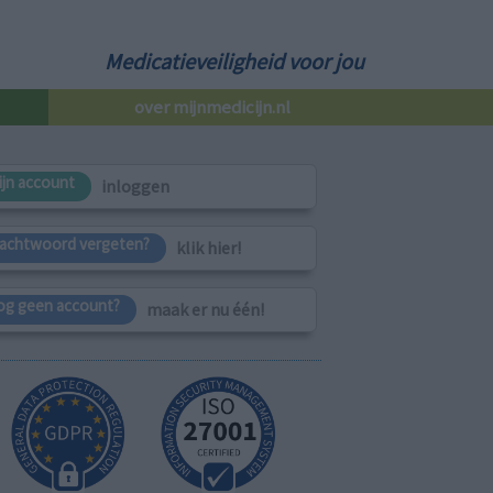
Medicatieveiligheid voor jou
over mijnmedicijn.nl
ijn account
inloggen
achtwoord vergeten?
klik hier!
og geen account?
maak er nu één!