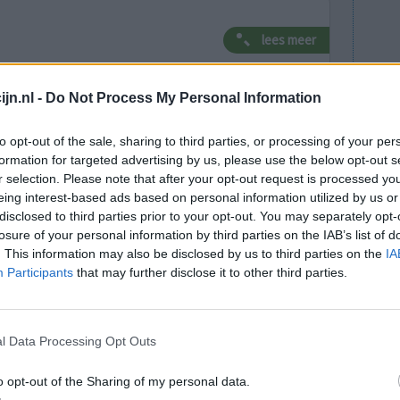
lees meer
jn.nl -
Do Not Process My Personal Information
lacht
leeftijd
algehele tevredenheid
to opt-out of the sale, sharing to third parties, or processing of your per
formation for targeted advertising by us, please use the below opt-out s
4
5
6
7
r selection. Please note that after your opt-out request is processed y
eing interest-based ads based on personal information utilized by us or
disclosed to third parties prior to your opt-out. You may separately opt-
losure of your personal information by third parties on the IAB’s list of
. This information may also be disclosed by us to third parties on the
IA
Participants
that may further disclose it to other third parties.
rs,
Effectiviteit
l Data Processing Opt Outs
eb ik ADD
Hoeveelheid bijwerkingen
amine).
o opt-out of the Sharing of my personal data.
ijn maag en omeprazol leek de oplossing. Helaas