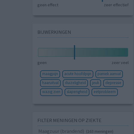
geen effect
zeer effectief
BIJWERKINGEN
geen
zeer veel
maagpijn
acute hoofdpijn
paniek aanval
haaruitval
duizeligheid
jeuk
depressie
wazig zien
slaperigheid
eetprobleem
FILTER MENINGEN OP ZIEKTE
Maagzuur (brandend)
(163 meningen)