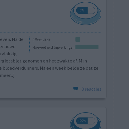
reven. Na de
Effectiviteit
 benauwd
Hoeveelheid bijwerkingen
ervlakkig
lergietablet genomen en het zwakte af. Mijn
e bloedverdunners. Na een week belde ze dat ze
meer...]
0 reacties