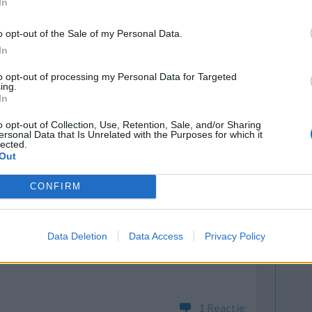
In
n die zeker voor mij als hartpatient niet fijn zijn.
o opt-out of the Sale of my Personal Data.
In
0 reacties
to opt-out of processing my Personal Data for Targeted
ing.
In
o opt-out of Collection, Use, Retention, Sale, and/or Sharing
ersonal Data that Is Unrelated with the Purposes for which it
lected.
Out
CONFIRM
TOP NIET
Effectiviteit
et
Hoeveelheid bijwerkingen
Data Deletion
Data Access
Privacy Policy
 af te
agen 0 gebruikt; ik werd misselijk van mezelf en
1 Reactie