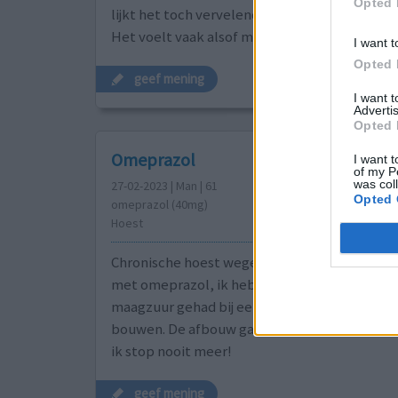
Opted 
lijkt het toch vervelende bijwerkingen te hebbe
Het voelt vaak alsof mij
[lees meer...]
I want t
Opted 
geef mening
I want 
Advertis
Opted 
Omeprazol
I want t
of my P
was col
27-02-2023 | Man | 61
Opted 
omeprazol (40mg)
Hoest
Chronische hoest wegens middenrifbreuk. S
met omeprazol, ik heb 4 maanden ellende m
maagzuur gehad bij een poging om gedoseerd
bouwen. De afbouw gaat, totdat je een paar d
ik stop nooit meer!
geef mening