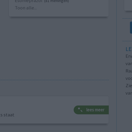
Esomeprazol
(81 meningen)
Toon alle...
LE
Erv
van
Raa
voo
Zie
va
lees meer
ts staat