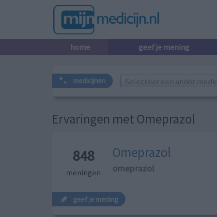
home
geef je mening
Selecteer een ander medicij
medicijnen
Ervaringen met Omeprazol
Omeprazol
848
omeprazol
meningen
geef je mening