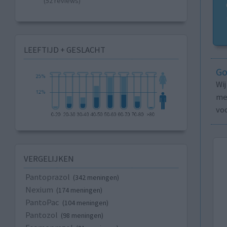
(52 reviews)
LEEFTIJD + GESLACHT
Go
Wi
med
vo
VERGELIJKEN
Pantoprazol
(342 meningen)
Nexium
(174 meningen)
PantoPac
(104 meningen)
Pantozol
(98 meningen)