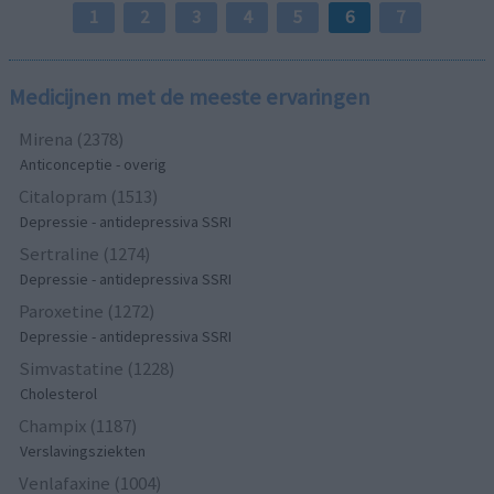
1
2
3
4
5
6
7
Medicijnen met de meeste ervaringen
Mirena (2378)
Anticonceptie - overig
Citalopram (1513)
Depressie - antidepressiva SSRI
Sertraline (1274)
Depressie - antidepressiva SSRI
Paroxetine (1272)
Depressie - antidepressiva SSRI
Simvastatine (1228)
Cholesterol
Champix (1187)
Verslavingsziekten
Venlafaxine (1004)