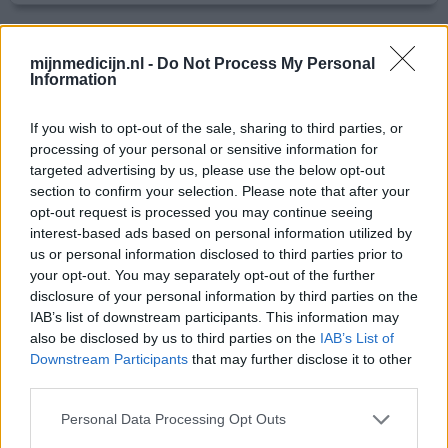
Omeprazol
mijnmedicijn.nl -
Do Not Process My Personal
11-08-2021 | Vrouw | 27
Information
omeprazol (20mg)
Reflux
If you wish to opt-out of the sale, sharing to third parties, or
processing of your personal or sensitive information for
Effectiviteit
targeted advertising by us, please use the below opt-out
Hoeveelheid bijwerkingen
section to confirm your selection. Please note that after your
opt-out request is processed you may continue seeing
Begonnen met omeprazol op basis van magnesium
interest-based ads based on personal information utilized by
(Sandoz) omdat ik veel last heb van refluxkklachten door
us or personal information disclosed to third parties prior to
stress. werkte voor mij in principe prima. 20 mg. Echter,
your opt-out. You may separately opt-out of the further
had de huisarts 40mg voorgeschreven en dit was mij niet
disclosure of your personal information by third parties on the
verteld. 20mg blijven slikken tot ik een herhaalrecept
IAB’s list of downstream participants. This information may
also be disclosed by us to third parties on the
IAB’s List of
had aangevraagd en op advies van de huisarts 40mg gaan
Downstream Participants
that may further disclose it to other
slikken. Klachten werden met 20mg al een stuk mi
[lees
third parties.
meer...]
Personal Data Processing Opt Outs
0 reacties
geef mening