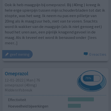
Ook ik heb maagpijn bij omeprazol. Bij (40mg ) kreeg ik
hele erge spierpijn tussen mijn schouderbladen tot dat ik
stopte, was het weg. Ik neem nu pas een pilletje van
20mg als ik maagzuur heb, niet van te voren. Snachts
word ik wakker van de maagpijn (als ik niet genoeg eet)
houd het uren aan, een pijnlijk knagend gevoel in de
maag. Als ik teveel eet word ik benauwd onder
[lees
meer...]
0 reacties
geef mening
Omeprazol
12-01-2022 | Man | 76
omeprazol (40mg)
Middenrifsbreuk
Effectiviteit
Hoeveelheid bijwerkingen