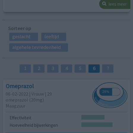
lees meer
Sorteer op
geslacht
leeftijd
algehele tevredenheid
1
2
3
4
5
6
7
Omeprazol
06-02-2022 | Vrouw | 29
omeprazol (20mg)
Maagzuur
Effectiviteit
Hoeveelheid bijwerkingen