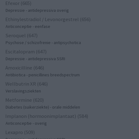
Efexor (665)
Depressie - antidepressiva overig
Ethinylestradiol / Levonorgestrel (656)
Anticonceptie - eenfase
Seroquel (647)
Psychose / schizofrenie - antipsychotica
Escitalopram (647)
Depressie - antidepressiva SSRI
Amoxicilline (646)
Antibiotica - penicillines breedspectrum
Wellbutrin XR (646)
Verslavingsziekten
Metformine (620)
Diabetes (suikerziekte) - orale middelen
Implanon (hormoonimplantaat) (584)
Anticonceptie - overig
Lexapro (509)