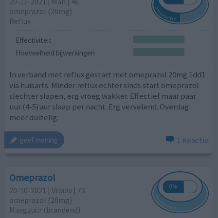
20-11-2021 | Man | 46
omeprazol (20mg)
Reflux
Effectiviteit
Hoeveelheid bijwerkingen
In verband met reflux gestart met omeprazol 20mg 1dd1
via huisarts. Minder reflux echter sinds start omeprazol
slechter slapen, erg vroeg wakker. Effectief maar paar
uur (4-5)uur slaap per nacht. Erg vervelend. Overdag
meer duizelig.
1 Reactie
geef mening
Omeprazol
20-10-2021 | Vrouw | 73
omeprazol (20mg)
Maagzuur (brandend)