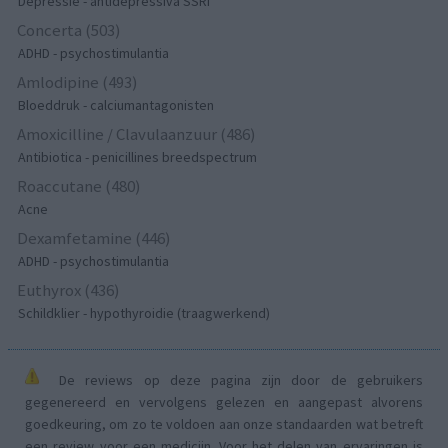
Depressie - antidepressiva SSRI
Concerta (503)
ADHD - psychostimulantia
Amlodipine (493)
Bloeddruk - calciumantagonisten
Amoxicilline / Clavulaanzuur (486)
Antibiotica - penicillines breedspectrum
Roaccutane (480)
Acne
Dexamfetamine (446)
ADHD - psychostimulantia
Euthyrox (436)
Schildklier - hypothyroidie (traagwerkend)
De reviews op deze pagina zijn door de gebruikers
gegenereerd en vervolgens gelezen en aangepast alvorens
goedkeuring, om zo te voldoen aan onze standaarden wat betreft
een review voor een medicijn. Voor het delen van ervaringen is