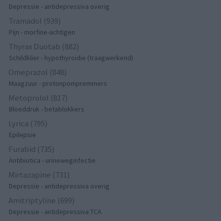
Depressie - antidepressiva overig
Tramadol (939)
Pijn - morfine-achtigen
Thyrax Duotab (882)
Schildklier - hypothyroidie (traagwerkend)
Omeprazol (848)
Maagzuur - protonpompremmers
Metoprolol (817)
Bloeddruk - betablokkers
Lyrica (795)
Epilepsie
Furabid (735)
Antibiotica - urineweginfectie
Mirtazapine (731)
Depressie - antidepressiva overig
Amitriptyline (699)
Depressie - antidepressiva TCA