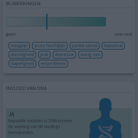
BIJWERKINGEN
geen
zeer veel
maagpijn
acute hoofdpijn
paniek aanval
haaruitval
duizeligheid
jeuk
depressie
wazig zien
slaperigheid
eetprobleem
INVLOED VAN DNA
JA
bepaalde variaties in DNA kunnen
de werking van dit medicijn
beïnvloeden.