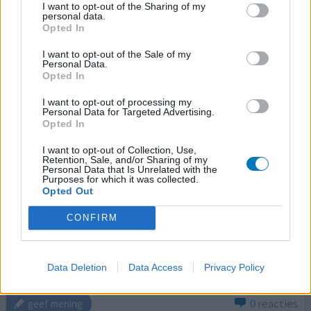
I want to opt-out of the Sharing of my
personal data.
Opted In
Omeprazol
I want to opt-out of the Sale of my
30-07-2021 | Vrouw | 65
Personal Data.
omeprazol (40mg)
Opted In
Reflux
I want to opt-out of processing my
Personal Data for Targeted Advertising.
Effectiviteit
Opted In
Hoeveelheid bijwerkingen
I want to opt-out of Collection, Use,
Retention, Sale, and/or Sharing of my
Eerst omeprazol focus, hielp iets maar raakte helemaal
Personal Data that Is Unrelated with the
verstopt. Over naar omeprazol Teva. Enorme
Purposes for which it was collected.
Opted Out
zuuraanvallen, kon niet meer eten, zakte door mijn
benen en kon haast niet ademen. Huisarts op vacantie,
CONFIRM
vervanger verhoogde de dosis. 4 weken op bed gelegen,
zonder eten. Paar keer in elkaar gezakt.Uiteindelijk op de
spoedeisende hulp beland. Na veel onderzoeken was de
Data Deletion
Data Access
Privacy Policy
concl
[lees meer...]
0 reacties
geef mening