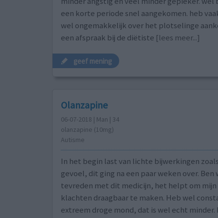
minder angstig en veel minder gepieker. wel b
een korte periode snel aangekomen. heb vaak z
wel ongemakkelijk over het plotselinge aank
een afspraak bij de diëtiste
[lees meer...]
geef mening
Olanzapine
06-07-2018 | Man | 34
olanzapine (10mg)
Autisme
In het begin last van lichte bijwerkingen zoal
gevoel, dit ging na een paar weken over. Ben 
tevreden met dit medicijn, het helpt om mijn 
klachten draagbaar te maken. Heb wel constan
extreem droge mond, dat is wel echt minder.