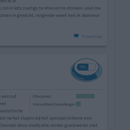
en ik in
in in iets zoetigs te eten en te drinken. voel me
omen in gewicht. volgende week heb ik daarvoor
0 reacties
s een suf
Effectiviteit
wel
Hoeveelheid bijwerkingen
autistische
t na het slapen bij het opstaan telkens een
 Doordat deze medicatie verder goed werkt met