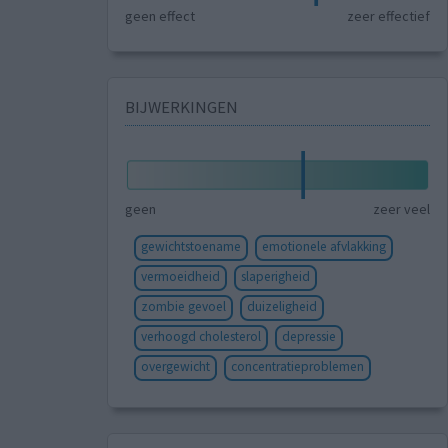
geen effect
zeer effectief
BIJWERKINGEN
geen
zeer veel
gewichtstoename
emotionele afvlakking
vermoeidheid
slaperigheid
zombie gevoel
duizeligheid
verhoogd cholesterol
depressie
overgewicht
concentratieproblemen