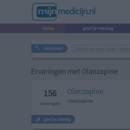
home
geef je mening
Selecteer een ander medicij
medicijnen
Ervaringen met Olanzapine
Olanzapine
156
olanzapine
meningen
geef je mening