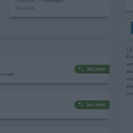
Risperdal
(175 meningen)
Toon alle...
LE
Erv
van
lees meer
Raa
ts staat
voo
Zie
va
lees meer