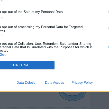
In
o opt-out of the Sale of my Personal Data.
In
to opt-out of processing my Personal Data for Targeted
ing.
 wel aardig.
Effectiviteit
In
king:
Hoeveelheid bijwerkingen
o opt-out of Collection, Use, Retention, Sale, and/or Sharing
 gevoel.
ersonal Data that Is Unrelated with the Purposes for which it
lected.
Out
0 reacties
CONFIRM
Data Deletion
Data Access
Privacy Policy