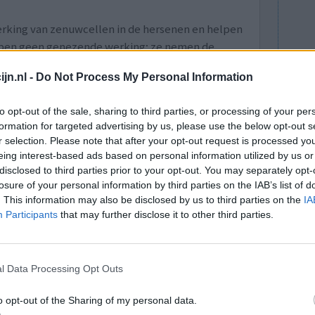
rking van zenuwcellen in de hersenen en helpen
bben geen genezende werking; ze nemen de
achterliggende problemen niet op. De medicatie
jn.nl -
Do Not Process My Personal Information
edempt. Antipsychotica komen vaak met veel
at duidelijk is of het ook goed helpt tegen de
to opt-out of the sale, sharing to third parties, or processing of your per
formation for targeted advertising by us, please use the below opt-out s
icijn personal medicine test, kan een
r selection. Please note that after your opt-out request is processed y
n met zijn behandelaar de geschikt medicijn te
eing interest-based ads based on personal information utilized by us or
disclosed to third parties prior to your opt-out. You may separately opt-
losure of your personal information by third parties on the IAB’s list of
lees meer
. This information may also be disclosed by us to third parties on the
IA
Participants
that may further disclose it to other third parties.
lacht
leeftijd
algehele tevredenheid
l Data Processing Opt Outs
4
5
6
7
o opt-out of the Sharing of my personal data.