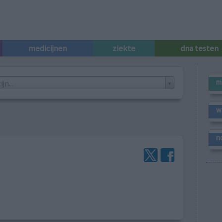
medicijnen
ziekte
dna testen
m
n...
w
n