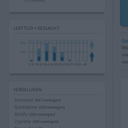
(52 reviews)
LEEFTIJD + GESLACHT
Go
Wi
med
vo
VERGELIJKEN
Seroquel
(647 meningen)
Quetiapine
(355 meningen)
Abilify
(292 meningen)
Zyprexa
(205 meningen)