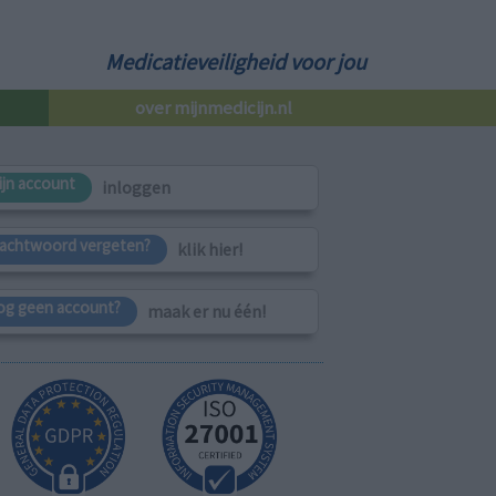
Medicatieveiligheid voor jou
over mijnmedicijn.nl
ijn account
inloggen
achtwoord vergeten?
klik hier!
og geen account?
maak er nu één!