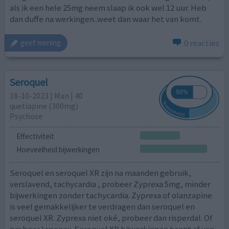
als ik een hele 25mg neem slaap ik ook wel 12 uur. Heb
dan duffe na werkingen..weet dan waar het van komt.
0 reacties
geef mening
Seroquel
18-10-2023 | Man | 40
quetiapine (300mg)
Psychose
Effectiviteit
Hoeveelheid bijwerkingen
Seroquel en seroquel XR zijn na maanden gebruik,
verslavend, tachycardia , probeer Zyprexa 5mg, minder
bijwerkingen zonder tachycardia. Zyprexa of olanzapine
is veel gemakkelijker te verdragen dan seroquel en
seroquel XR. Zyprexa niet oké, probeer dan risperdal. Of
probeer leponex. Seroquel XR bijwerkingen hangt af van