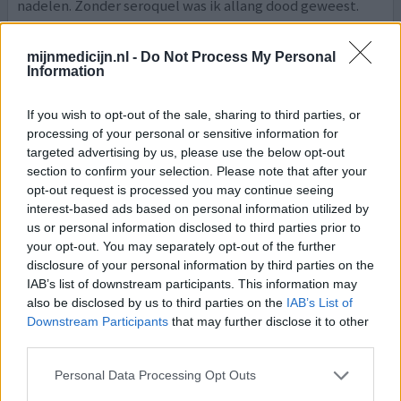
nadelen. Zonder seroquel was ik allang dood geweest.
0 reacties
geef mening
mijnmedicijn.nl -
Do Not Process My Personal
Information
Seroquel
If you wish to opt-out of the sale, sharing to third parties, or
processing of your personal or sensitive information for
26-09-2023 | Vrouw | 55
targeted advertising by us, please use the below opt-out
quetiapine (400mg)
section to confirm your selection. Please note that after your
Angst & paniekstoornis
opt-out request is processed you may continue seeing
interest-based ads based on personal information utilized by
Effectiviteit
us or personal information disclosed to third parties prior to
Hoeveelheid bijwerkingen
your opt-out. You may separately opt-out of the further
disclosure of your personal information by third parties on the
Ik heb zware angststoornis en paniekstoornis. Dit
IAB’s list of downstream participants. This information may
medicijnen helpt om minder angst te voelen en ook in
also be disclosed by us to third parties on the
IAB’s List of
gedachte minder worden ik ben wel tevreden over deze
Downstream Participants
that may further disclose it to other
medicijnen.
third parties.
0 reacties
geef mening
Personal Data Processing Opt Outs