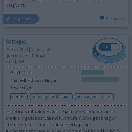
kasplant.
0 reacties
geef mening
Seroquel
24-02-2024 | Vrouw | 39
quetiapine (100mg)
Psychose
Effectiviteit
Hoeveelheid bijwerkingen
Bijwerkingen
dorstig
geheugenproblemen
verhoogde eetlust
Ik gebruik dit middel weer 2 jaar, ivm stemmen horen
omdat ik gestopt was met lithium. Werkt goed tegen
stemmen, maar merk dat achterliggende
gedachtepatronen ook invloed erop hebben. Het boek