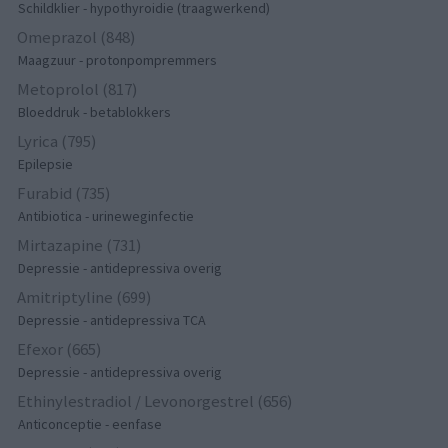
Schildklier - hypothyroidie (traagwerkend)
Omeprazol (848)
Maagzuur - protonpompremmers
Metoprolol (817)
Bloeddruk - betablokkers
Lyrica (795)
Epilepsie
Furabid (735)
Antibiotica - urineweginfectie
Mirtazapine (731)
Depressie - antidepressiva overig
Amitriptyline (699)
Depressie - antidepressiva TCA
Efexor (665)
Depressie - antidepressiva overig
Ethinylestradiol / Levonorgestrel (656)
Anticonceptie - eenfase