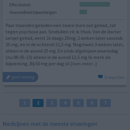
Effectiviteit
Hoeveelheid bijwerkingen
Paar maanden geleden een zware burn out gehad, zat
tegen psychose aan. Sindsdien zit ik thuis. Van de docter
serqel gehad, eerst 2x daags 25mg. 2 weken later savonds
25 mg, en in de ochtend 12,5 mg. Nogmaals 3 weken later,
alleen in de avond 25 mg. En sinds afgelopen woensdag
(nu 08-05-23) alleen in de avond 12,5 mg Ik merk als
bijwerking, Bij 50 mg per dag sli
[lees meer...]
0 reacties
geef mening
1
2
3
4
5
6
7
Medicijnen met de meeste ervaringen