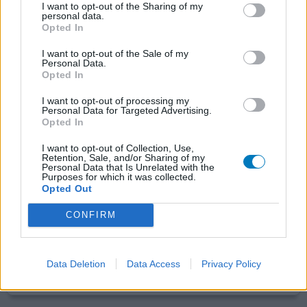
I want to opt-out of the Sharing of my
personal data.
Opted In
Seroquel
21-09-2023 | Vrouw | 35
I want to opt-out of the Sale of my
Personal Data.
quetiapine (25mg)
Opted In
Niet in de lijst
I want to opt-out of processing my
Effectiviteit
Personal Data for Targeted Advertising.
Opted In
Hoeveelheid bijwerkingen
I want to opt-out of Collection, Use,
Dit middel ooit gekregen om te slapen. Ik krijg er
Retention, Sale, and/or Sharing of my
Personal Data that Is Unrelated with the
nachtmerries van en merk dat ik er erg down van wordt.
Purposes for which it was collected.
Een half uur tot uur na inname krijg ik vreetbuien. Klopt
Opted Out
ook niet dat dit middel vaak voorgeschreven wordt om in
slaap te komen. Artsen zeggen dat het minder verslavend
CONFIRM
is, maar het is zeker net zo verslavend als slaappillen.
Plus het bijkomende Down/ depressiev
[lees meer...]
Data Deletion
Data Access
Privacy Policy
0 reacties
geef mening