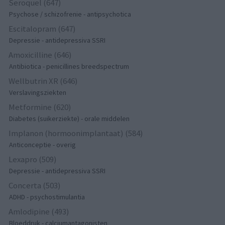
Seroquel (647)
Psychose / schizofrenie - antipsychotica
Escitalopram (647)
Depressie - antidepressiva SSRI
Amoxicilline (646)
Antibiotica - penicillines breedspectrum
Wellbutrin XR (646)
Verslavingsziekten
Metformine (620)
Diabetes (suikerziekte) - orale middelen
Implanon (hormoonimplantaat) (584)
Anticonceptie - overig
Lexapro (509)
Depressie - antidepressiva SSRI
Concerta (503)
ADHD - psychostimulantia
Amlodipine (493)
Bloeddruk - calciumantagonisten