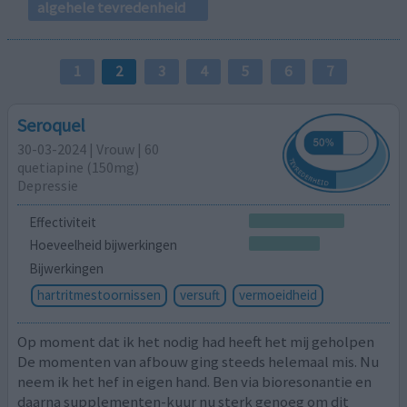
algehele tevredenheid
1
2
3
4
5
6
7
Seroquel
30-03-2024 | Vrouw | 60
quetiapine (150mg)
Depressie
Effectiviteit
Hoeveelheid bijwerkingen
Bijwerkingen
hartritmestoornissen
versuft
vermoeidheid
Op moment dat ik het nodig had heeft het mij geholpen
De momenten van afbouw ging steeds helemaal mis. Nu
neem ik het hef in eigen hand. Ben via bioresonantie en
daarna supplementen-kuur nu sterk genoeg om dit