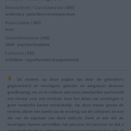
Amoxicilline / Clavulaanzuur (486)
Antibiotica - penicillines breedspectrum
Roaccutane (480)
Acne
Dexamfetamine (446)
ADHD - psychostimulantia
Euthyrox (436)
Schildklier - hypothyroidie (traagwerkend)
De reviews op deze pagina zijn door de gebruikers
gegenereerd en vervolgens gelezen en aangepast alvorens
goedkeuring, om zo te voldoen aan onze standaarden wat betreft
een review voor een medicijn. Voor het delen van ervaringen is
geen medische kennis noodzakelijk. Op deze manier geven de
reviews alleen een beeld van de ervaring van de schrijvers en niet
die van de eigenaar van deze website. Denk er aan dat de
ervaringen kunnen verschillen van persoon tot persoon en dat u
voor medisch advies altijd contact op moet nemen met uw arts of