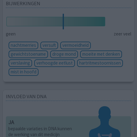
BIJWERKINGEN
geen
zeer veel
nachtmerries
versuft
vermoeidheid
gewichtstoename
droge mond
moeite met denken
verslaving
verhoogde eetlust
hartritmestoornissen
mist in hoofd
INVLOED VAN DNA
JA
bepaalde variaties in DNA kunnen
de werking van dit medicijn