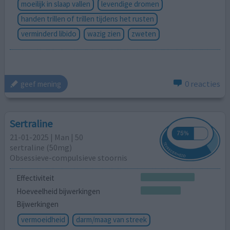
moeilijk in slaap vallen
levendige dromen
handen trillen of trillen tijdens het rusten
verminderd libido
wazig zien
zweten
0 reacties
geef mening
Sertraline
21-01-2025 | Man | 50
sertraline (50mg)
Obsessieve-compulsieve stoornis
Effectiviteit
Hoeveelheid bijwerkingen
Bijwerkingen
vermoeidheid
darm/maag van streek