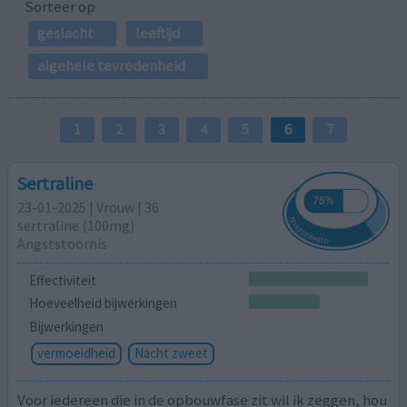
Sorteer op
geslacht
leeftijd
algehele tevredenheid
1
2
3
4
5
6
7
Sertraline
23-01-2025 | Vrouw | 36
sertraline (100mg)
Angststoornis
Effectiviteit
Hoeveelheid bijwerkingen
Bijwerkingen
vermoeidheid
Nacht zweet
Voor iedereen die in de opbouwfase zit wil ik zeggen, hou