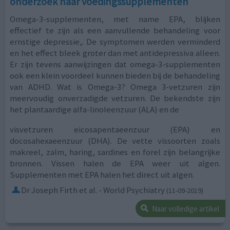
onderzoek naar voedingssupplementen
Omega-3-supplementen, met name EPA, blijken
effectief te zijn als een aanvullende behandeling voor
ernstige depressie,. De symptomen werden verminderd
en het effect bleek groter dan met antidepressiva alleen.
Er zijn tevens aanwijzingen dat omega-3-supplementen
ook een klein voordeel kunnen bieden bij de behandeling
van ADHD. Wat is Omega-3? Omega 3-vetzuren zijn
meervoudig onverzadigde vetzuren. De bekendste zijn
het plantaardige alfa-linoleenzuur (ALA) en de
visvetzuren eicosapentaeenzuur (EPA) en
docosahexaeenzuur (DHA). De vette vissoorten zoals
makreel, zalm, haring, sardines en forel zijn belangrijke
bronnen. Vissen halen de EPA weer uit algen.
Supplementen met EPA halen het direct uit algen.
Dr Joseph Firth et al. - World Psychiatry
(11-09-2019)
Naar volledige artikel