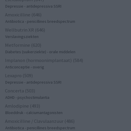
Depressie - antidepressiva SSRI
Amoxicilline (646)
Antibiotica - penicillines breedspectrum
Wellbutrin XR (646)
Verslavingsziekten
Metformine (620)
Diabetes (suikerziekte) - orale middelen
Implanon (hormoonimplantaat) (584)
Anticonceptie - overig
Lexapro (509)
Depressie - antidepressiva SSRI
Concerta (503)
ADHD - psychostimulantia
Amlodipine (493)
Bloeddruk - calciumantagonisten
Amoxicilline / Clavulaanzuur (486)
Antibiotica - penicillines breedspectrum