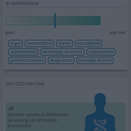
BIJWERKINGEN
geen
zeer veel
angst
vermoeidheid
diarree
misselijkheid
slapeloosheid
darm/maag van streek
ongerustheid
gewichtstoename
droge mond
levendige dromen
INVLOED VAN DNA
JA
bepaalde variaties in DNA kunnen
de werking van dit medicijn
beïnvloeden.