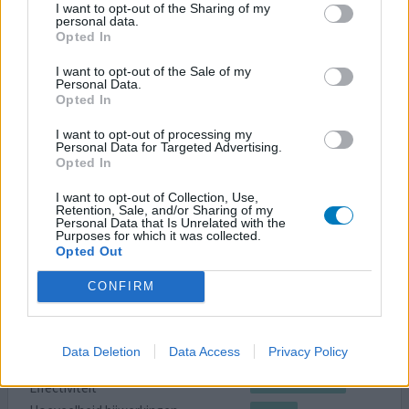
Bijwerkingen
I want to opt-out of the Sharing of my
personal data.
slapeloosheid
ongerustheid
acute diarree
Opted In
I want to opt-out of the Sale of my
DNA medicatie uitgevoerd en daar kwam uit dat
Personal Data.
Sertraline goed zou werken, en dat blijkt. Ik merk met 25
Opted In
mg al redelijk verschil, ik ga aankomende week
I want to opt-out of processing my
opbouwen naar 50. Bijna geen bijwerkingen gehad, maar
Personal Data for Targeted Advertising.
deze zijn sowieso na 6 weken compleet verdwenen. Ik
Opted In
ben tevreden!
I want to opt-out of Collection, Use,
Retention, Sale, and/or Sharing of my
0 reacties
geef mening
Personal Data that Is Unrelated with the
Purposes for which it was collected.
Opted Out
Sertraline
CONFIRM
11-01-2025 | Vrouw | 31
sertraline (25mg)
Angst & paniekstoornis
Data Deletion
Data Access
Privacy Policy
Effectiviteit