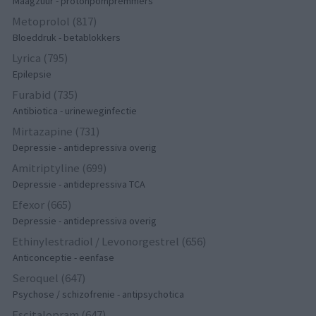
Maagzuur - protonpompremmers
Metoprolol (817)
Bloeddruk - betablokkers
Lyrica (795)
Epilepsie
Furabid (735)
Antibiotica - urineweginfectie
Mirtazapine (731)
Depressie - antidepressiva overig
Amitriptyline (699)
Depressie - antidepressiva TCA
Efexor (665)
Depressie - antidepressiva overig
Ethinylestradiol / Levonorgestrel (656)
Anticonceptie - eenfase
Seroquel (647)
Psychose / schizofrenie - antipsychotica
Escitalopram (647)