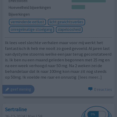
Effectiviteit
Hoeveelheid bijwerkingen
Bijwerkingen
verminderde eetlust
licht gewichtsverlies
onregelmatige stoelgang
slapeloosheid
Ik lees veel slechte verhalen maar voor mij werkt het
fantastisch ik heb me nooit zo goed gevoeld. Al jaren last
van dystyme stoornis welke een jaar terug geconstateerd
is. Ik ben nu een maand geleden begonnen met 25 mg en
na een week verhoogd naar 50 mg. Na 2 weken zei de
behandelaar dat ik naar 100mg kon maar zit nog steeds
op 50mg. Ik voelde me raar en onrustig
[lees meer...]
0 reacties
geef mening
Sertraline
26-12-2024 | Man | 59