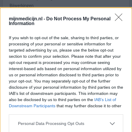
Bijwerkingen
ongerustheid
branderig gevoel in spieren
trillingen
mijnmedicijn.nl -
Do Not Process My Personal
darm/maag van streek
verminderde eetlust
Information
Nu in week 6, ik blijf maar trillen. ( hele lichaam)
If you wish to opt-out of the sale, sharing to third parties, or
Toegenomen onrust. Met name bij wakker worden Gaat
processing of your personal or sensitive information for
dat trillen weg?
targeted advertising by us, please use the below opt-out
section to confirm your selection. Please note that after your
opt-out request is processed you may continue seeing
1 Reactie
geef mening
interest-based ads based on personal information utilized by
us or personal information disclosed to third parties prior to
your opt-out. You may separately opt-out of the further
Sertraline
disclosure of your personal information by third parties on the
IAB’s list of downstream participants. This information may
14-01-2025 | Vrouw | 32
also be disclosed by us to third parties on the
IAB’s List of
sertraline (25mg)
Downstream Participants
that may further disclose it to other
Angst & paniekstoornis
third parties.
Effectiviteit
Personal Data Processing Opt Outs
Hoeveelheid bijwerkingen