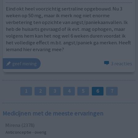
Eind okt heel voorzichtig sertraline opgebouwd. Nu 3
weken op 50 mg, maar ik merk nog niet enorme
verbetering ten opzichte van angst/paniekaanvallen. Ik
heb de huisarts gevraagd of ik evt. mag ophogen, maar
volgens hem kan het nog wel 6 weken duren voordat ik
het volledige effect m.b.t. angst/paniek ga merken. Heeft
iemand hier ervaring mee?
3 reacties
geef mening
1
2
3
4
5
6
7
Medicijnen met de meeste ervaringen
Mirena (2378)
Anticonceptie - overig