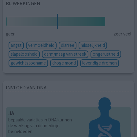
BIJWERKINGEN
geen
zeer veel
angst
vermoeidheid
diarree
misselijkheid
slapeloosheid
darm/maag van streek
ongerustheid
gewichtstoename
droge mond
levendige dromen
INVLOED VAN DNA
JA
bepaalde variaties in DNA kunnen
de werking van dit medicijn
beïnvloeden.