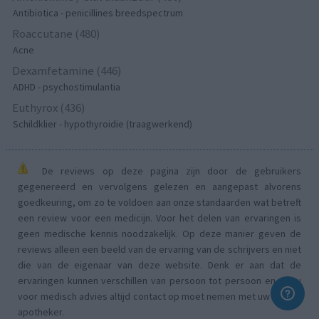
Antibiotica - penicillines breedspectrum
Roaccutane (480)
Acne
Dexamfetamine (446)
ADHD - psychostimulantia
Euthyrox (436)
Schildklier - hypothyroidie (traagwerkend)
De reviews op deze pagina zijn door de gebruikers
gegenereerd en vervolgens gelezen en aangepast alvorens
goedkeuring, om zo te voldoen aan onze standaarden wat betreft
een review voor een medicijn. Voor het delen van ervaringen is
geen medische kennis noodzakelijk. Op deze manier geven de
reviews alleen een beeld van de ervaring van de schrijvers en niet
die van de eigenaar van deze website. Denk er aan dat de
ervaringen kunnen verschillen van persoon tot persoon en dat u
voor medisch advies altijd contact op moet nemen met uw arts of
apotheker.