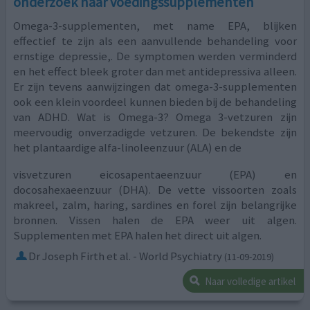
onderzoek naar voedingssupplementen
Omega-3-supplementen, met name EPA, blijken
effectief te zijn als een aanvullende behandeling voor
ernstige depressie,. De symptomen werden verminderd
en het effect bleek groter dan met antidepressiva alleen.
Er zijn tevens aanwijzingen dat omega-3-supplementen
ook een klein voordeel kunnen bieden bij de behandeling
van ADHD. Wat is Omega-3? Omega 3-vetzuren zijn
meervoudig onverzadigde vetzuren. De bekendste zijn
het plantaardige alfa-linoleenzuur (ALA) en de
visvetzuren eicosapentaeenzuur (EPA) en
docosahexaeenzuur (DHA). De vette vissoorten zoals
makreel, zalm, haring, sardines en forel zijn belangrijke
bronnen. Vissen halen de EPA weer uit algen.
Supplementen met EPA halen het direct uit algen.
Dr Joseph Firth et al. - World Psychiatry
(11-09-2019)
Naar volledige artikel