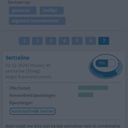
Sorteer op
geslacht
leeftijd
algehele tevredenheid
1
2
3
4
5
6
7
Sertraline
02-12-2024 | Vrouw | 44
sertraline (50mg)
Angst & paniekstoornis
Effectiviteit
Hoeveelheid bijwerkingen
Bijwerkingen
koud nachtelijk zweten
daar staat me iets van bij dat setraline niet in combinatie