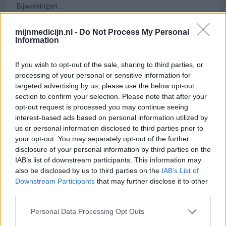
Bijwerkingen
moeite met klaarkomen
verminderd libido
mijnmedicijn.nl -
Do Not Process My Personal
gewichtstoename
Information
Burn out is een lastige diagnose die in veel verschillende
If you wish to opt-out of the sale, sharing to third parties, or
situaties wordt gegeven. Als je iemand bent met deze
processing of your personal or sensitive information for
diagnose, maar bijvoorbeeld nog wel kunt reizen,
targeted advertising by us, please use the below opt-out
sporten of klussen, dan is deze review misschien niet
section to confirm your selection. Please note that after your
voor jou. Kun je letterlijk niets meer en herken je jezelf
opt-out request is processed you may continue seeing
niet meer? Dan is deze review wellicht wel interessant
interest-based ads based on personal information utilized by
voor jou. Ik ben altijd fysiek en mentaal s
[lees meer...]
us or personal information disclosed to third parties prior to
your opt-out. You may separately opt-out of the further
disclosure of your personal information by third parties on the
4 reacties
geef mening
IAB’s list of downstream participants. This information may
also be disclosed by us to third parties on the
IAB’s List of
Downstream Participants
that may further disclose it to other
Sertraline
third parties.
22-11-2024 | Vrouw | 50
Personal Data Processing Opt Outs
sertraline (50mg)
Depressie