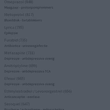
Omeprazol (848)
Maagzuur - protonpompremmers
Metoprolol (817)
Bloeddruk - betablokkers
Lyrica (795)
Epilepsie
Furabid (735)
Antibiotica - urineweginfectie
Mirtazapine (731)
Depressie - antidepressiva overig
Amitriptyline (699)
Depressie - antidepressiva TCA
Efexor (665)
Depressie - antidepressiva overig
Ethinylestradiol / Levonorgestrel (656)
Anticonceptie - eenfase
Seroquel (647)
Psychose / schizofrenie - antipsychotica