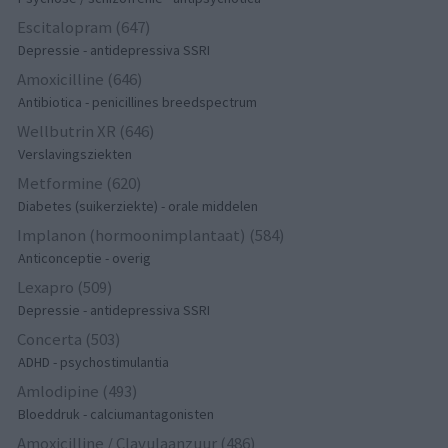
Escitalopram (647)
Depressie - antidepressiva SSRI
Amoxicilline (646)
Antibiotica - penicillines breedspectrum
Wellbutrin XR (646)
Verslavingsziekten
Metformine (620)
Diabetes (suikerziekte) - orale middelen
Implanon (hormoonimplantaat) (584)
Anticonceptie - overig
Lexapro (509)
Depressie - antidepressiva SSRI
Concerta (503)
ADHD - psychostimulantia
Amlodipine (493)
Bloeddruk - calciumantagonisten
Amoxicilline / Clavulaanzuur (486)