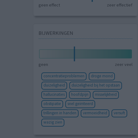
geen effect
zeer effectief
BIJWERKINGEN
geen
zeer veel
concentratieproblemen
droge mond
duizeligheid
duizeligheid bij het opstaan
hallucinaties
hoofdpijn
misselijkheid
obstipatie
snel geïrriteerd
trillingen in handen
vermoeidheid
versuft
wazig zien