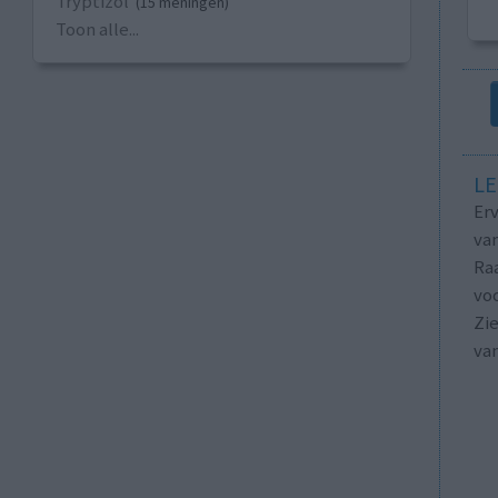
Tryptizol
(15 meningen)
Toon alle...
LE
Erv
van
Raa
voo
Zie
va