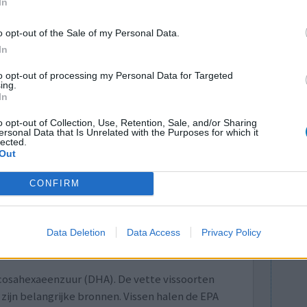
In
ehuis Skyhigh betaald, voor de
ijkt dat MHF-voorzitter Bram Bakker een
o opt-out of the Sale of my Personal Data.
geboekt.
In
naart artikel van NOS Nieuwsuur
to opt-out of processing my Personal Data for Targeted
ing.
In
o opt-out of Collection, Use, Retention, Sale, and/or Sharing
ersonal Data that Is Unrelated with the Purposes for which it
nt voor de geestelijke gezondheid in 's
lected.
oedingssupplementen
Out
 effectief te zijn als een aanvullende
CONFIRM
ymptomen werden verminderd en het effect bleek
jn tevens aanwijzingen dat omega-3-supplementen
e behandeling van ADHD. Wat is Omega-3? Omega
Data Deletion
Data Access
Privacy Policy
uren. De bekendste zijn het plantaardige alfa-
cosahexaeenzuur (DHA). De vette vissoorten
 zijn belangrijke bronnen. Vissen halen de EPA