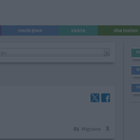
medicijnen
ziekte
dna testen
m
n...
w
n
X
Bij
Migraine