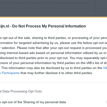
jn.nl -
Do Not Process My Personal Information
lees meer
ts staat
to opt-out of the sale, sharing to third parties, or processing of your per
formation for targeted advertising by us, please use the below opt-out s
r selection. Please note that after your opt-out request is processed y
epressiva?
eing interest-based ads based on personal information utilized by us or
lees meer
disclosed to third parties prior to your opt-out. You may separately opt-
losure of your personal information by third parties on the IAB’s list of
. This information may also be disclosed by us to third parties on the
IA
Participants
that may further disclose it to other third parties.
ar depressie
essiegala om voorlichting over depressie te
l Data Processing Opt Outs
. Het subsidiegeld dat het ministerie van
l opgegaan aan kosten voor directie en
o opt-out of the Sharing of my personal data.
euwsuur.