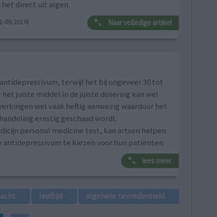
et direct uit algen.
1-09-2019)
Naar volledige artikel
tidepressivum, terwijl het bij ongeveer 30 tot
et juiste middel in de juiste dosering kan wel
jwerkingen wel vaak heftig aanwezig waardoor het
behandeling ernstig geschaad wordt.
icijn personal medicine test, kan artsen helpen
e antidepressivum te kiezen voor hun patiënten.
lees meer
lacht
leeftijd
algehele tevredenheid