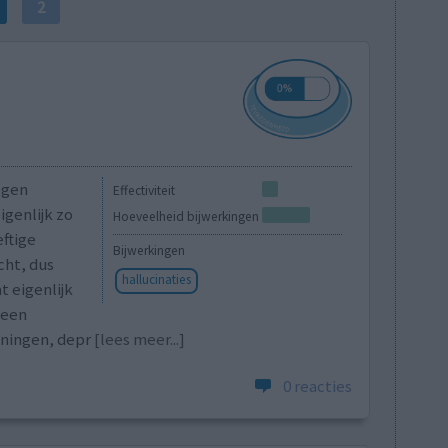
2
egen
Effectiviteit
igenlijk zo
Hoeveelheid bijwerkingen
ftige
Bijwerkingen
cht, dus
hallucinaties
t eigenlijk
 een
nningen, depr
[lees meer...]
0 reacties