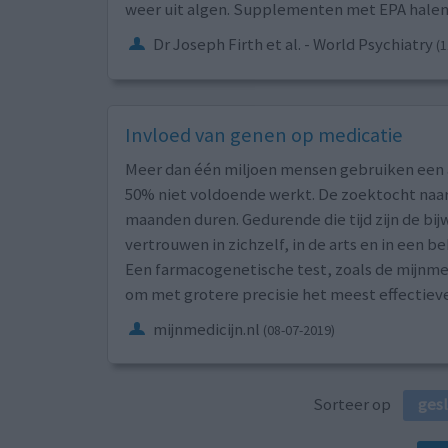
weer uit algen. Supplementen met EPA halen h
Dr Joseph Firth et al. - World Psychiatry
(1
Invloed van genen op medicatie
Meer dan één miljoen mensen gebruiken een an
50% niet voldoende werkt. De zoektocht naar h
maanden duren. Gedurende die tijd zijn de bi
vertrouwen in zichzelf, in de arts en in een 
Een farmacogenetische test, zoals de mijnmed
om met grotere precisie het meest effectiev
mijnmedicijn.nl
(08-07-2019)
Sorteer op
ges