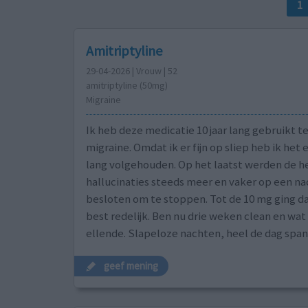
1
Amitriptyline
29-04-2026 | Vrouw | 52
amitriptyline (50mg)
Migraine
Ik heb deze medicatie 10 jaar lang gebruikt t
migraine. Omdat ik er fijn op sliep heb ik het e
lang volgehouden. Op het laatst werden de he
hallucinaties steeds meer en vaker op een na
besloten om te stoppen. Tot de 10 mg ging da
best redelijk. Ben nu drie weken clean en wat
ellende. Slapeloze nachten, heel de dag spa
geef mening