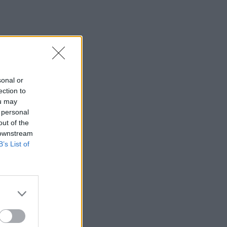
sonal or
ection to
ou may
 personal
out of the
 downstream
B’s List of