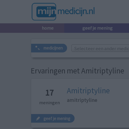
home
geef je mening
Selecteer een ander medicij
medicijnen
Ervaringen met Amitriptyline
Amitriptyline
17
amitriptyline
meningen
geef je mening