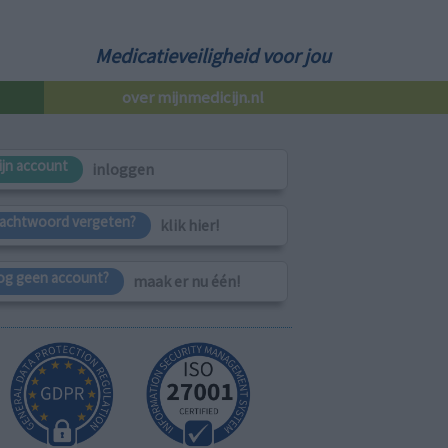
Medicatieveiligheid voor jou
over mijnmedicijn.nl
ijn account
inloggen
achtwoord vergeten?
klik hier!
og geen account?
maak er nu één!