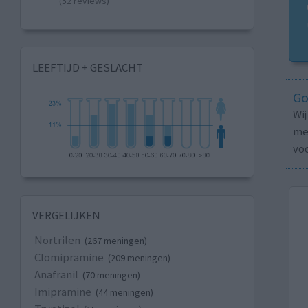
(52 reviews)
LEEFTIJD + GESLACHT
Go
Wi
med
vo
VERGELIJKEN
Nortrilen
(267 meningen)
Clomipramine
(209 meningen)
Anafranil
(70 meningen)
Imipramine
(44 meningen)