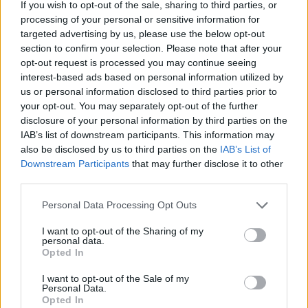
If you wish to opt-out of the sale, sharing to third parties, or
Wellbutrin XR (646)
processing of your personal or sensitive information for
Verslavingsziekten
targeted advertising by us, please use the below opt-out
section to confirm your selection. Please note that after your
Metformine (620)
opt-out request is processed you may continue seeing
Diabetes (suikerziekte) - orale middelen
interest-based ads based on personal information utilized by
Implanon (hormoonimplantaat) (584)
us or personal information disclosed to third parties prior to
Anticonceptie - overig
your opt-out. You may separately opt-out of the further
Lexapro (509)
disclosure of your personal information by third parties on the
IAB’s list of downstream participants. This information may
Depressie - antidepressiva SSRI
also be disclosed by us to third parties on the
IAB’s List of
Concerta (503)
Downstream Participants
that may further disclose it to other
ADHD - psychostimulantia
third parties.
Amlodipine (493)
Personal Data Processing Opt Outs
Bloeddruk - calciumantagonisten
Amoxicilline / Clavulaanzuur (486)
I want to opt-out of the Sharing of my
personal data.
Antibiotica - penicillines breedspectrum
Opted In
Roaccutane (480)
I want to opt-out of the Sale of my
Acne
Personal Data.
Dexamfetamine (446)
Opted In