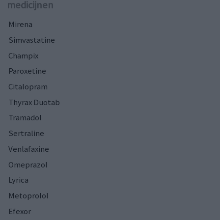
medicijnen
Mirena
Simvastatine
Champix
Paroxetine
Citalopram
Thyrax Duotab
Tramadol
Sertraline
Venlafaxine
Omeprazol
Lyrica
Metoprolol
Efexor