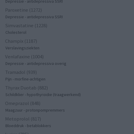
Depressie - antidepressiva SSRI
Paroxetine (1272)
Depressie - antidepressiva SSRI
Simvastatine (1228)
Cholesterol
Champix (1187)
Verslavingsziekten
Venlafaxine (1004)
Depressie - antidepressiva overig
Tramadol (939)
Pijn - morfine-achtigen
Thyrax Duotab (882)
Schildklier - hypothyroidie (traagwerkend)
Omeprazol (848)
Maagzuur - protonpompremmers
Metoprolol (817)
Bloeddruk - betablokkers