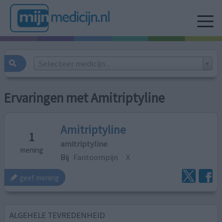
Selecteer medicijn...
Ervaringen met Amitriptyline
Amitriptyline
1
amitriptyline
mening
Bij
Fantoompijn
X
geef mening
ALGEHELE TEVREDENHEID