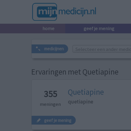
home
geef je mening
Selecteer een ander medicij
medicijnen
Ervaringen met Quetiapine
Quetiapine
355
quetiapine
meningen
geef je mening