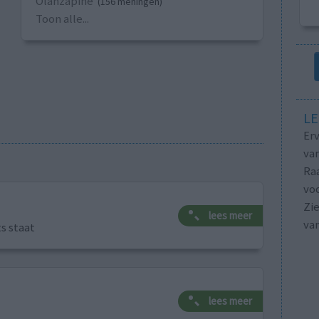
Olanzapine
(156 meningen)
Toon alle...
LE
Erv
van
Raa
voo
Zie
lees meer
va
ts staat
lees meer