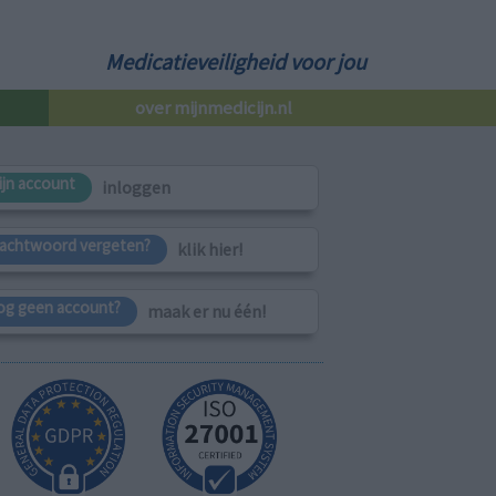
Medicatieveiligheid voor jou
over mijnmedicijn.nl
ijn account
inloggen
achtwoord vergeten?
klik hier!
og geen account?
maak er nu één!