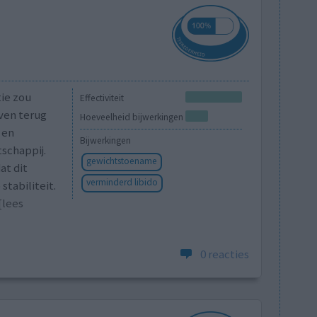
ie zou
Effectiviteit
even terug
Hoeveelheid bijwerkingen
 en
Bijwerkingen
schappij.
gewichtstoename
at dit
verminderd libido
stabiliteit.
[lees
0 reacties