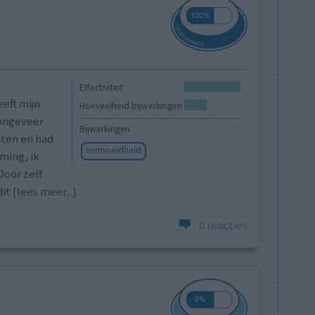
Effectiviteit
eeft mijn
Hoeveelheid bijwerkingen
 ongeveer
Bijwerkingen
hten en had
vermoeidheid
ming, ik
Door zelf
dit
[lees meer...]
0 reacties