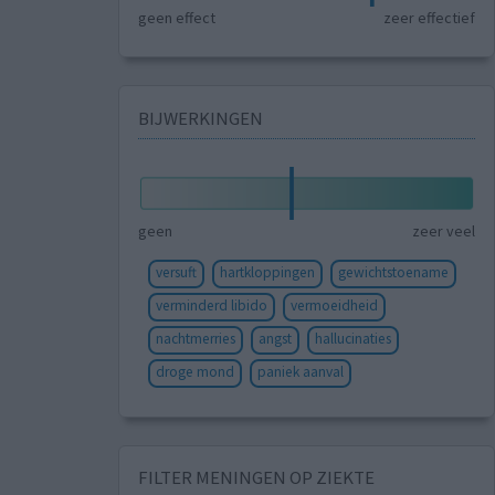
geen effect
zeer effectief
BIJWERKINGEN
geen
zeer veel
versuft
hartkloppingen
gewichtstoename
verminderd libido
vermoeidheid
nachtmerries
angst
hallucinaties
droge mond
paniek aanval
FILTER MENINGEN OP ZIEKTE