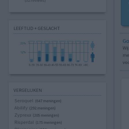
(52 reviews)
LEEFTIJD + GESLACHT
Go
Wi
med
vo
VERGELIJKEN
Seroquel
(647 meningen)
Abilify
(292 meningen)
Zyprexa
(205 meningen)
Risperdal
(175 meningen)