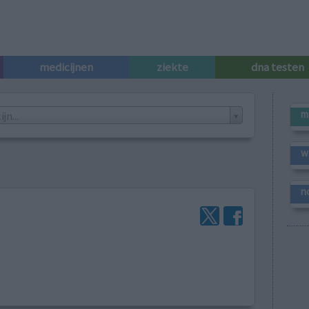
medicijnen
ziekte
dna testen
m
n...
w
n