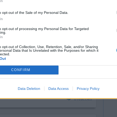
In
4
5
6
7
o opt-out of the Sale of my Personal Data.
In
to opt-out of processing my Personal Data for Targeted
ing.
In
o opt-out of Collection, Use, Retention, Sale, and/or Sharing
ersonal Data that Is Unrelated with the Purposes for which it
eftige
lected.
Effectiviteit
Out
sheid. Ik
Hoeveelheid bijwerkingen
. De eerste
CONFIRM
ok hartkloppingen en angst, maar later bleek dit
k met de psychiater nogmaals geprobeerd en het
Data Deletion
Data Access
Privacy Policy
0 reacties