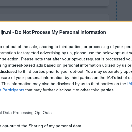
rking van zenuwcellen in de hersenen en helpen
jn.nl -
Do Not Process My Personal Information
bben geen genezende werking; ze nemen de
to opt-out of the sale, sharing to third parties, or processing of your per
achterliggende problemen niet op. De medicatie
formation for targeted advertising by us, please use the below opt-out s
edempt. Antipsychotica komen vaak met veel
r selection. Please note that after your opt-out request is processed y
at duidelijk is of het ook goed helpt tegen de
eing interest-based ads based on personal information utilized by us or
disclosed to third parties prior to your opt-out. You may separately opt-
icijn personal medicine test, kan een
losure of your personal information by third parties on the IAB’s list of
n met zijn behandelaar de geschikt medicijn te
. This information may also be disclosed by us to third parties on the
IA
Participants
that may further disclose it to other third parties.
lees meer
l Data Processing Opt Outs
lacht
leeftijd
algehele tevredenheid
o opt-out of the Sharing of my personal data.