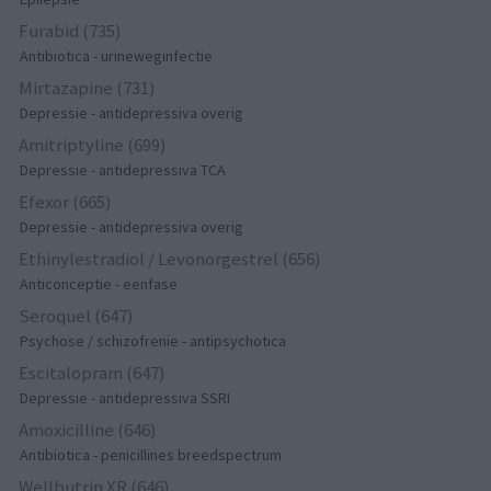
Furabid (735)
Antibiotica - urineweginfectie
Mirtazapine (731)
Depressie - antidepressiva overig
Amitriptyline (699)
Depressie - antidepressiva TCA
Efexor (665)
Depressie - antidepressiva overig
Ethinylestradiol / Levonorgestrel (656)
Anticonceptie - eenfase
Seroquel (647)
Psychose / schizofrenie - antipsychotica
Escitalopram (647)
Depressie - antidepressiva SSRI
Amoxicilline (646)
Antibiotica - penicillines breedspectrum
Wellbutrin XR (646)