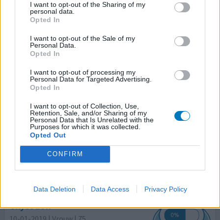
I want to opt-out of the Sharing of my
oxycodon (20mg)
personal data.
Chronisch pijnsyndroom
Opted In
Effectiviteit
I want to opt-out of the Sale of my
Personal Data.
Hoeveelheid bijwerkingen
Opted In
In september begon de pijn. Ik had door plasmedicatie
I want to opt-out of processing my
jicht ontwikkeld. Met kuren ging het over, maar de pijn
Personal Data for Targeted Advertising.
Opted In
bleef en werd erger. In december kon ik bijna niets meer
en vroeg om pijnstilling. Ik begon met 5mg
I want to opt-out of Collection, Use,
snelwerkende. Omdat ik het middel kende wist ik van de
Retention, Sale, and/or Sharing of my
Personal Data that Is Unrelated with the
verslavende werking maar alles was beter dan de pijn. Nu
Purposes for which it was collected.
zit ik, officieel , op 40mg per dag. Maar ik ben zel
[lees
Opted Out
meer...]
CONFIRM
0 reacties
geef mening
Data Deletion
Data Access
Privacy Policy
Oxycodon
10-01-2019 | Vrouw | 75