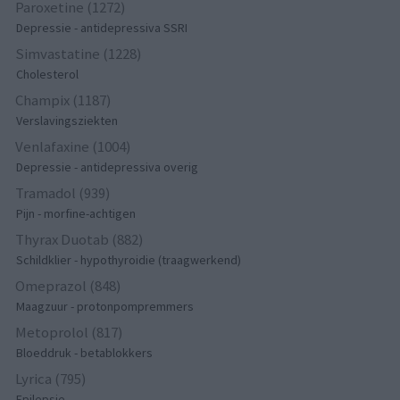
Paroxetine (1272)
Depressie - antidepressiva SSRI
Simvastatine (1228)
Cholesterol
Champix (1187)
Verslavingsziekten
Venlafaxine (1004)
Depressie - antidepressiva overig
Tramadol (939)
Pijn - morfine-achtigen
Thyrax Duotab (882)
Schildklier - hypothyroidie (traagwerkend)
Omeprazol (848)
Maagzuur - protonpompremmers
Metoprolol (817)
Bloeddruk - betablokkers
Lyrica (795)
Epilepsie