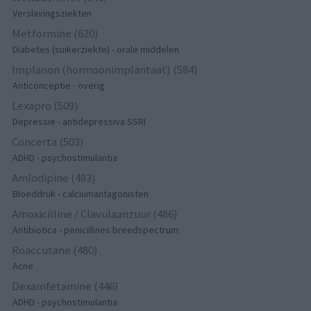
Verslavingsziekten
Metformine (620)
Diabetes (suikerziekte) - orale middelen
Implanon (hormoonimplantaat) (584)
Anticonceptie - overig
Lexapro (509)
Depressie - antidepressiva SSRI
Concerta (503)
ADHD - psychostimulantia
Amlodipine (493)
Bloeddruk - calciumantagonisten
Amoxicilline / Clavulaanzuur (486)
Antibiotica - penicillines breedspectrum
Roaccutane (480)
Acne
Dexamfetamine (446)
ADHD - psychostimulantia