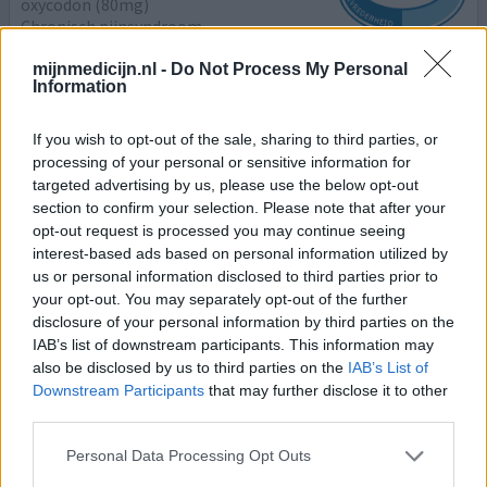
oxycodon (80mg)
Chronisch pijnsyndroom
mijnmedicijn.nl -
Do Not Process My Personal
Effectiviteit
Information
Hoeveelheid bijwerkingen
If you wish to opt-out of the sale, sharing to third parties, or
Na een aantal mislukte operaties aan rechterbeen
processing of your personal or sensitive information for
blijvend pijn patiënt geworden. Hierdoor in het pijn
targeted advertising by us, please use the below opt-out
traject terecht gekomen en alles geprobeerd om van de
section to confirm your selection. Please note that after your
hevige pijnen af te komen, dat begint met Diclofenac,
opt-out request is processed you may continue seeing
Tramadol als pijnstillers maar ook Lyrica en dat soort
interest-based ads based on personal information utilized by
medicatie. Tevens ook revalidatie therapie maar niets
us or personal information disclosed to third parties prior to
hielp, ondertussen gaan de dosering van de medicatie
your opt-out. You may separately opt-out of the further
omh
[lees meer...]
disclosure of your personal information by third parties on the
IAB’s list of downstream participants. This information may
3 reacties
geef mening
also be disclosed by us to third parties on the
IAB’s List of
Downstream Participants
that may further disclose it to other
third parties.
Oxycodon
Personal Data Processing Opt Outs
07-04-2019 | Vrouw | 50