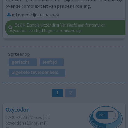
over de complexiteit van pijnbehandeling.
mijnmedicijn
(18-02-2026)
Bekijk Zembla uitzending Verslaafd aan fentanyl en
oxycodon: de strijd tegen chronische pijn
Sorteer op
geslacht
leeftijd
algehele tevredenheid
1
2
Oxycodon
02-01-2023 | Vrouw | 61
oxycodon (10mg/ml)