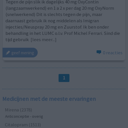
Tegen de pijn slik ik dagelijks 40 mg OxyContin
(langzaamwerkend) en 1 a 2 x per dag 20 mg OxyNorm
(snelwerkend) Dit is slechts tegen de pijn, maar
daarnaast gebruik ik nog middelen als Imigran
injecties/Neuspray 20 mg en Zuurstof. Ik ben onder
behandling in het LUMC o.l.v. Prof Michel Ferrari. Sind die
tijd gebruik
[lees meer...]
0 reacties
geef mening
1
Medicijnen met de meeste ervaringen
Mirena (2378)
Anticonceptie - overig
Citalopram (1513)