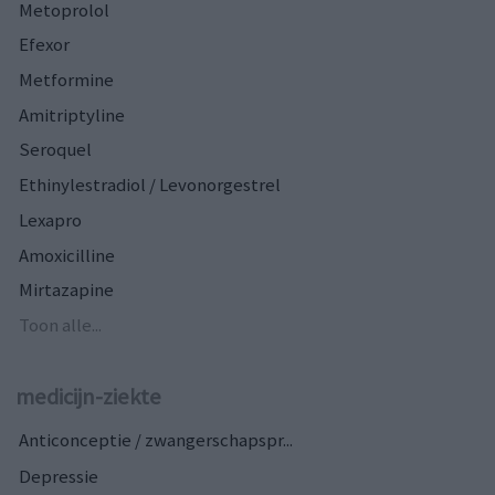
Metoprolol
Efexor
Metformine
Amitriptyline
Seroquel
Ethinylestradiol / Levonorgestrel
Lexapro
Amoxicilline
Mirtazapine
Toon alle...
medicijn-ziekte
Anticonceptie / zwangerschapspr...
Depressie