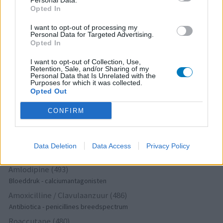
Personal Data.
Opted In
Amoxicilline (646)
Antibiotica - penicillines breedspectrum
I want to opt-out of processing my
Personal Data for Targeted Advertising.
Wellbutrin XR (646)
Opted In
Verslavingsziekten
I want to opt-out of Collection, Use,
Metformine (620)
Retention, Sale, and/or Sharing of my
Personal Data that Is Unrelated with the
Diabetes (suikerziekte) - orale middelen
Purposes for which it was collected.
Implanon (hormoonimplantaat) (584)
Opted Out
Anticonceptie - overig
CONFIRM
Lexapro (509)
Depressie - antidepressiva SSRI
Concerta (503)
Data Deletion
Data Access
Privacy Policy
ADHD - psychostimulantia
Amlodipine (493)
Bloeddruk - calciumantagonisten
Amoxicilline / Clavulaanzuur (486)
Antibiotica - penicillines breedspectrum
Roaccutane (480)