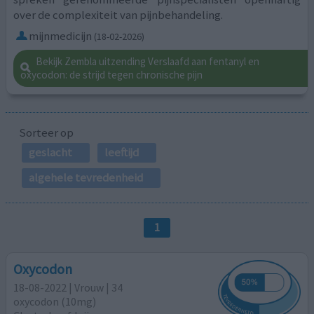
over de complexiteit van pijnbehandeling.
mijnmedicijn
(18-02-2026)
Bekijk Zembla uitzending Verslaafd aan fentanyl en
oxycodon: de strijd tegen chronische pijn
Sorteer op
geslacht
leeftijd
algehele tevredenheid
1
Oxycodon
18-08-2022 | Vrouw | 34
oxycodon (10mg)