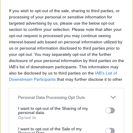
Metoprolol (817)
Bloeddruk - betablokkers
If you wish to opt-out of the sale, sharing to third parties, or
Lyrica (795)
processing of your personal or sensitive information for
targeted advertising by us, please use the below opt-out
Epilepsie
section to confirm your selection. Please note that after your
Furabid (735)
opt-out request is processed you may continue seeing
Antibiotica - urineweginfectie
interest-based ads based on personal information utilized by
Mirtazapine (731)
us or personal information disclosed to third parties prior to
your opt-out. You may separately opt-out of the further
Depressie - antidepressiva overig
disclosure of your personal information by third parties on the
Amitriptyline (699)
IAB’s list of downstream participants. This information may
Depressie - antidepressiva TCA
also be disclosed by us to third parties on the
IAB’s List of
Efexor (665)
Downstream Participants
that may further disclose it to other
third parties.
Depressie - antidepressiva overig
Ethinylestradiol / Levonorgestrel (656)
Personal Data Processing Opt Outs
Anticonceptie - eenfase
I want to opt-out of the Sharing of my
Seroquel (647)
personal data.
Psychose / schizofrenie - antipsychotica
Opted In
Escitalopram (647)
I want to opt-out of the Sale of my
Depressie - antidepressiva SSRI