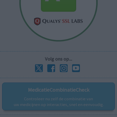
Volg ons op...
MedicatieCombinatieCheck
Controleer nu zelf de combinatie van
uw medicijnen op interacties, snel en eenvoudig.