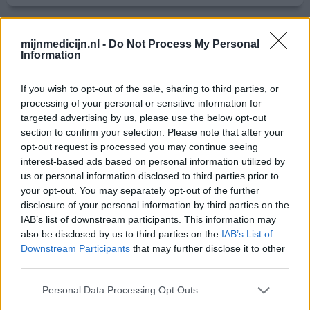
Tramadol
mijnmedicijn.nl -
Do Not Process My Personal
Information
27-03-2022 | Man | 64
tramadol (50mg)
Zenuwpijn
If you wish to opt-out of the sale, sharing to third parties, or
processing of your personal or sensitive information for
Effectiviteit
targeted advertising by us, please use the below opt-out
Hoeveelheid bijwerkingen
section to confirm your selection. Please note that after your
opt-out request is processed you may continue seeing
Pijn in voeten, na behandeling hals/hoofdkanker. Helpt
interest-based ads based on personal information utilized by
us or personal information disclosed to third parties prior to
gedeeltelijk. Samen met pregabaline lijkt het een succes
your opt-out. You may separately opt-out of the further
te worden...
disclosure of your personal information by third parties on the
IAB’s list of downstream participants. This information may
0 reacties
geef mening
also be disclosed by us to third parties on the
IAB’s List of
Downstream Participants
that may further disclose it to other
third parties.
Tramadol
Personal Data Processing Opt Outs
27-03-2022 | Man | 59