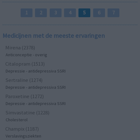
1
2
3
4
5
6
7
Medicijnen met de meeste ervaringen
Mirena (2378)
Anticonceptie - overig
Citalopram (1513)
Depressie - antidepressiva SSRI
Sertraline (1274)
Depressie - antidepressiva SSRI
Paroxetine (1272)
Depressie - antidepressiva SSRI
Simvastatine (1228)
Cholesterol
Champix (1187)
Verslavingsziekten