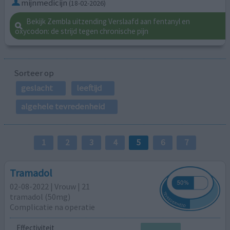
mijnmedicijn
(18-02-2026)
Bekijk Zembla uitzending Verslaafd aan fentanyl en
oxycodon: de strijd tegen chronische pijn
Sorteer op
geslacht
leeftijd
algehele tevredenheid
1
2
3
4
5
6
7
Tramadol
02-08-2022 | Vrouw | 21
tramadol (50mg)
Complicatie na operatie
Effectiviteit