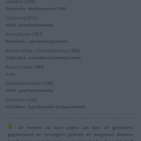
Lexapro (509)
Depressie - antidepressiva SSRI
Concerta (503)
ADHD - psychostimulantia
Amlodipine (493)
Bloeddruk - calciumantagonisten
Amoxicilline / Clavulaanzuur (486)
Antibiotica - penicillines breedspectrum
Roaccutane (480)
Acne
Dexamfetamine (446)
ADHD - psychostimulantia
Euthyrox (436)
Schildklier - hypothyroidie (traagwerkend)
De reviews op deze pagina zijn door de gebruikers
gegenereerd en vervolgens gelezen en aangepast alvorens