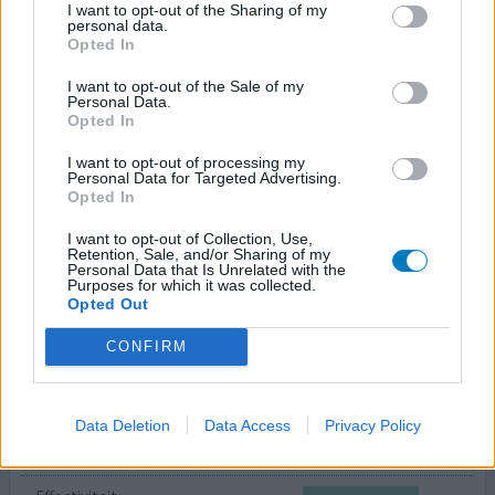
tramadol (50mg)
I want to opt-out of the Sharing of my
Zenuwpijn
personal data.
Opted In
Effectiviteit
I want to opt-out of the Sale of my
Hoeveelheid bijwerkingen
Personal Data.
Opted In
Middel tegen pijn in mijn voeten door polyneuropathie.
I want to opt-out of processing my
Pijn treedt meestal pas op in bed, in rust. Neuropathie
Personal Data for Targeted Advertising.
veroorzaakt een soort elektrische steken met een zeer
Opted In
hoge pijnscore (7-9) . Tramadol doet zijn werk pas na een
I want to opt-out of Collection, Use,
uur of twee. Daarom neem ik het vroeg op de avond.
Retention, Sale, and/or Sharing of my
Personal Data that Is Unrelated with the
Purposes for which it was collected.
0 reacties
geef mening
Opted Out
CONFIRM
Tramadol
26-03-2022 | Vrouw | 29
Data Deletion
Data Access
Privacy Policy
tramadol (50mg)
Rugpijn