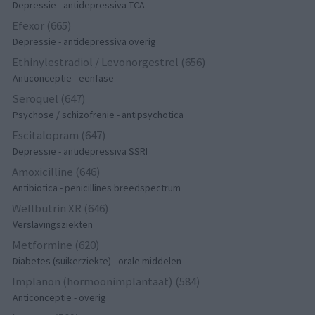
Depressie - antidepressiva TCA
Efexor (665)
Depressie - antidepressiva overig
Ethinylestradiol / Levonorgestrel (656)
Anticonceptie - eenfase
Seroquel (647)
Psychose / schizofrenie - antipsychotica
Escitalopram (647)
Depressie - antidepressiva SSRI
Amoxicilline (646)
Antibiotica - penicillines breedspectrum
Wellbutrin XR (646)
Verslavingsziekten
Metformine (620)
Diabetes (suikerziekte) - orale middelen
Implanon (hormoonimplantaat) (584)
Anticonceptie - overig