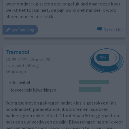
weer omdat ik gisteren een ongeluk had maar deze keer
werkt het totaal niet, de pijn word niet minder ik word
alleen moe en misselijk
0 reacties
geef mening
Tramadol
20-05-2022 | Vrouw | 28
tramadol (50mg)
Zenuwpijn
Effectiviteit
Hoeveelheid bijwerkingen
Voorgeschreven gekregen nadat kies is getrokken (als
noodmiddel) paracetamol, ibuprofen en naproxen
hadden geen enkel effect. 1 tablet van 50 mg gepakt en
naar een uur verdween de pijn! Bijwerkingen neem ik voor
lief aangezien tandpijn voor mij de ergste pijn is die er