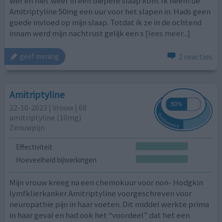
wer en niet weer in een diepere slaap kom. Ik neem de
Amitriptyline 50mg een uur voor het slapen in. Hads geen
goede invloed op mijn slaap. Totdat ik ze in de ochtend
innam werd mijn nachtrust gelijk een s
[lees meer...]
2 reacties
geef mening
Amitriptyline
22-10-2023 | Vrouw | 68
amitriptyline (10mg)
Zenuwpijn
Effectiviteit
Hoeveelheid bijwerkingen
Mijn vrouw kreeg na een chemokuur voor non- Hodgkin
lymfklierkanker Amitriptyline voorgeschreven voor
neuropathie pijn in haar voeten. Dit middel werkte prima
in haar geval en had ook het “voordeel” dat het een