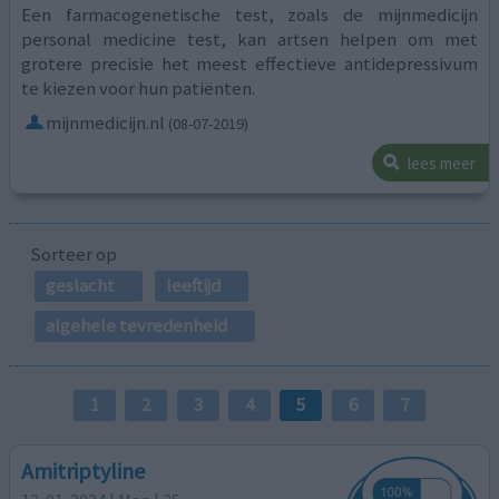
Een farmacogenetische test, zoals de mijnmedicijn
personal medicine test, kan artsen helpen om met
grotere precisie het meest effectieve antidepressivum
te kiezen voor hun patiënten.
mijnmedicijn.nl
(08-07-2019)
lees meer
Sorteer op
geslacht
leeftijd
algehele tevredenheid
1
2
3
4
5
6
7
Amitriptyline