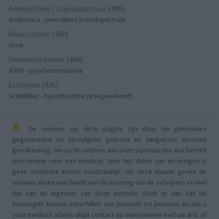
Amoxicilline / Clavulaanzuur (486)
Antibiotica - penicillines breedspectrum
Roaccutane (480)
Acne
Dexamfetamine (446)
ADHD - psychostimulantia
Euthyrox (436)
Schildklier - hypothyroidie (traagwerkend)
De reviews op deze pagina zijn door de gebruikers
gegenereerd en vervolgens gelezen en aangepast alvorens
goedkeuring, om zo te voldoen aan onze standaarden wat betreft
een review voor een medicijn. Voor het delen van ervaringen is
geen medische kennis noodzakelijk. Op deze manier geven de
reviews alleen een beeld van de ervaring van de schrijvers en niet
die van de eigenaar van deze website. Denk er aan dat de
ervaringen kunnen verschillen van persoon tot persoon en dat u
voor medisch advies altijd contact op moet nemen met uw arts of