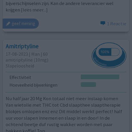
bijverschijnselen zijn. Kan de andere leverancier wel
krijgen
[lees meer...]
1 Reactie
geef mening
Amitriptyline
17-08-2023 | Man | 60
amitriptyline (10mg)
Slapeloosheid
Effectiviteit
Hoeveelheid bijwerkingen
Nu half jaar 20 Mg Kon totaal niet meer inslaap komen
Van wietolie met THC tot Cbd slaapthee slaaptherapie
blokjes omlopen enz enz Dit middel werkt perfect! half
uur voor slapen innemen en slaap in en door! In de
ochtend beetje duf rustig wakker worden met paar
bakken koffie! Top