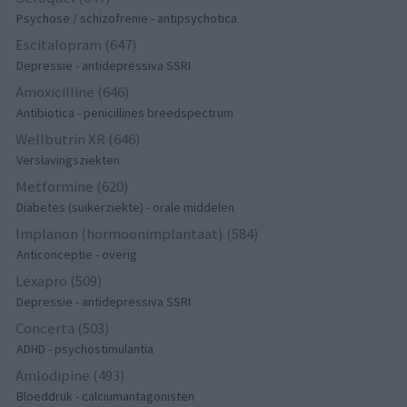
Psychose / schizofrenie - antipsychotica
Escitalopram (647)
Depressie - antidepressiva SSRI
Amoxicilline (646)
Antibiotica - penicillines breedspectrum
Wellbutrin XR (646)
Verslavingsziekten
Metformine (620)
Diabetes (suikerziekte) - orale middelen
Implanon (hormoonimplantaat) (584)
Anticonceptie - overig
Lexapro (509)
Depressie - antidepressiva SSRI
Concerta (503)
ADHD - psychostimulantia
Amlodipine (493)
Bloeddruk - calciumantagonisten