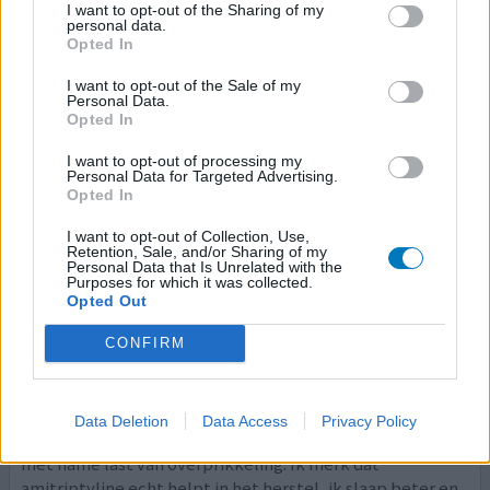
I want to opt-out of the Sharing of my
nog steeds niet lang achter elkaar lopen of staan
personal data.
vanwege de pijn in m'n rug/schouder. Via de neuroloog
Opted In
kreeg ik amitriptyline voorgeschreven en na een
[lees
meer...]
I want to opt-out of the Sale of my
Personal Data.
Opted In
0 reacties
geef mening
I want to opt-out of processing my
Personal Data for Targeted Advertising.
Opted In
Amitriptyline
I want to opt-out of Collection, Use,
10-10-2023 | Man | 42
Retention, Sale, and/or Sharing of my
Personal Data that Is Unrelated with the
amitriptyline (25mg)
Purposes for which it was collected.
Overspannen/burn-out
Opted Out
Effectiviteit
CONFIRM
Hoeveelheid bijwerkingen
Ik ben nu in mijn tweede burnout die vrij rap naar de
Data Deletion
Data Access
Privacy Policy
eerste kwam. Vijf jaar eigenlijk al aan het tobben. Ik heb
met name last van overprikkeling. Ik merk dat
amitriptyline echt helpt in het herstel, ik slaap beter en