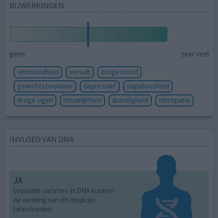
BIJWERKINGEN
geen
zeer veel
vermoeidheid
versuft
droge mond
gewichtstoename
depressief
slapeloosheid
droge ogen
misselijkheid
duizeligheid
obstipatie
INVLOED VAN DNA
JA
bepaalde variaties in DNA kunnen
de werking van dit medicijn
beïnvloeden.