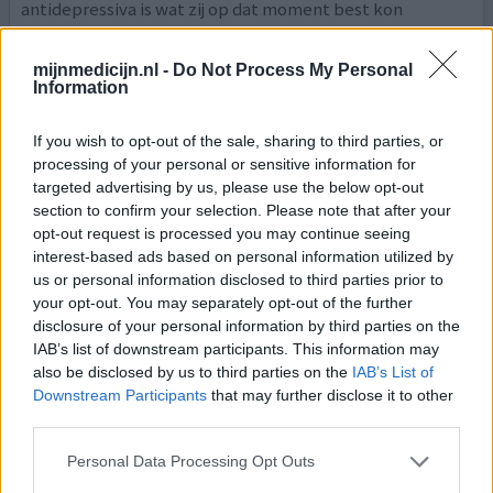
antidepressiva is wat zij op dat moment best kon
gebruiken. Nu na acht jaar is zij gelukkig nog steeds vrij
van non-Hodgkin. Het enige bijverschijnsel dat zij ov
[lees
mijnmedicijn.nl -
Do Not Process My Personal
meer...]
Information
0 reacties
geef mening
If you wish to opt-out of the sale, sharing to third parties, or
processing of your personal or sensitive information for
targeted advertising by us, please use the below opt-out
section to confirm your selection. Please note that after your
Amitriptyline
opt-out request is processed you may continue seeing
12-10-2023 | Vrouw | 63
interest-based ads based on personal information utilized by
amitriptyline (10mg)
us or personal information disclosed to third parties prior to
Zenuwpijn
your opt-out. You may separately opt-out of the further
disclosure of your personal information by third parties on the
Effectiviteit
IAB’s list of downstream participants. This information may
Hoeveelheid bijwerkingen
also be disclosed by us to third parties on the
IAB’s List of
Downstream Participants
that may further disclose it to other
Bij mij is de ziekte neuralgische amyotrofie vastgesteld
third parties.
en ik heb in een periode van een week of 5 niet kunnen
slapen van de extreme pijn die erger werd in de avond en
Personal Data Processing Opt Outs
nacht. Daarna ging het langzamerhand beter maar ik kon