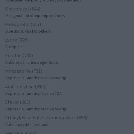
Schildklier - hypothyroidie (traagwerkend)
Omeprazol (848)
Maagzuur - protonpompremmers
Metoprolol (817)
Bloeddruk - betablokkers
Lyrica (795)
Epilepsie
Furabid (735)
Antibiotica - urineweginfectie
Mirtazapine (731)
Depressie - antidepressiva overig
Amitriptyline (699)
Depressie - antidepressiva TCA
Efexor (665)
Depressie - antidepressiva overig
Ethinylestradiol / Levonorgestrel (656)
Anticonceptie - eenfase
Seroquel (647)