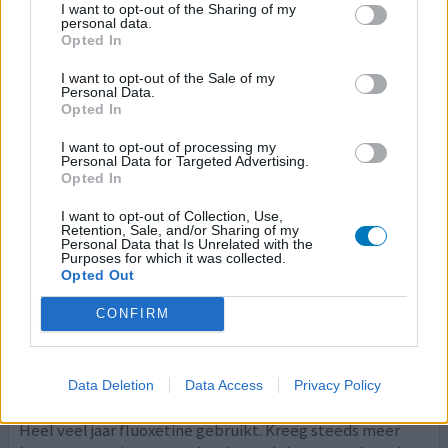
maar slapen. Op de dag niet vooruit te branden. Volgende
I want to opt-out of the Sharing of my
avond een hale gepakt ( 12.5 mg) is wellicht niet de
personal data.
Opted In
bedoeling om deze door midden te breken, ma
[lees
meer...]
I want to opt-out of the Sale of my
Personal Data.
Opted In
0 reacties
geef mening
I want to opt-out of processing my
Personal Data for Targeted Advertising.
Opted In
Amitriptyline
I want to opt-out of Collection, Use,
28-03-2025 | Vrouw | 42
Retention, Sale, and/or Sharing of my
amitriptyline (50mg)
Personal Data that Is Unrelated with the
Fibromyalgie
Purposes for which it was collected.
Opted Out
Effectiviteit
CONFIRM
Hoeveelheid bijwerkingen
Bijwerkingen
droge mond
vermoeidheid
Data Deletion
Data Access
Privacy Policy
Heel veel jaar fluoxetine gebruikt. Kreeg steeds meer