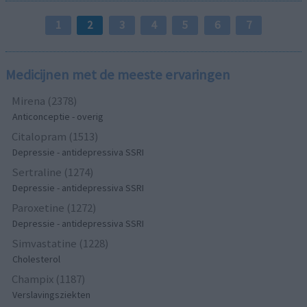
1
2
3
4
5
6
7
Medicijnen met de meeste ervaringen
Mirena (2378)
Anticonceptie - overig
Citalopram (1513)
Depressie - antidepressiva SSRI
Sertraline (1274)
Depressie - antidepressiva SSRI
Paroxetine (1272)
Depressie - antidepressiva SSRI
Simvastatine (1228)
Cholesterol
Champix (1187)
Verslavingsziekten