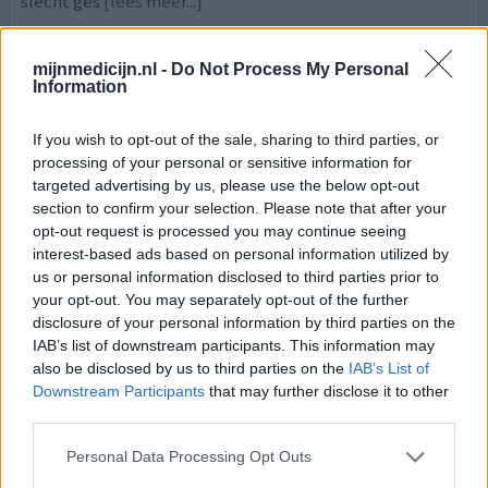
slecht ges
[lees meer...]
0 reacties
geef mening
mijnmedicijn.nl -
Do Not Process My Personal
Information
Amitriptyline
If you wish to opt-out of the sale, sharing to third parties, or
processing of your personal or sensitive information for
06-04-2025 | Vrouw | 48
amitriptyline (25mg)
targeted advertising by us, please use the below opt-out
Zenuwpijn
section to confirm your selection. Please note that after your
opt-out request is processed you may continue seeing
Effectiviteit
interest-based ads based on personal information utilized by
us or personal information disclosed to third parties prior to
Hoeveelheid bijwerkingen
your opt-out. You may separately opt-out of the further
Bijwerkingen
disclosure of your personal information by third parties on the
versuft
lang slapen
slaperigheid
IAB’s list of downstream participants. This information may
also be disclosed by us to third parties on the
IAB’s List of
Downstream Participants
that may further disclose it to other
Ik heb erg veel last van mijn onderrug. Deze medicatie
third parties.
gekregen voor zenuwpijn. 25 mg gekregen en al gelijk de
volgende dag pittige bijwerkingen. Op internet lees ik
Personal Data Processing Opt Outs
dat de bijwerkingen pas later komen, maar ik kon alleen