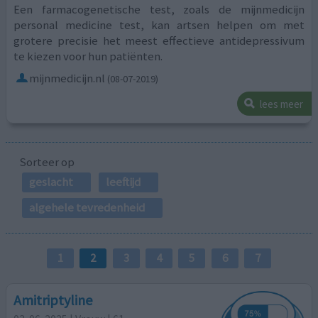
Een farmacogenetische test, zoals de mijnmedicijn
personal medicine test, kan artsen helpen om met
grotere precisie het meest effectieve antidepressivum
te kiezen voor hun patiënten.
mijnmedicijn.nl
(08-07-2019)
lees meer
Sorteer op
geslacht
leeftijd
algehele tevredenheid
1
2
3
4
5
6
7
Amitriptyline