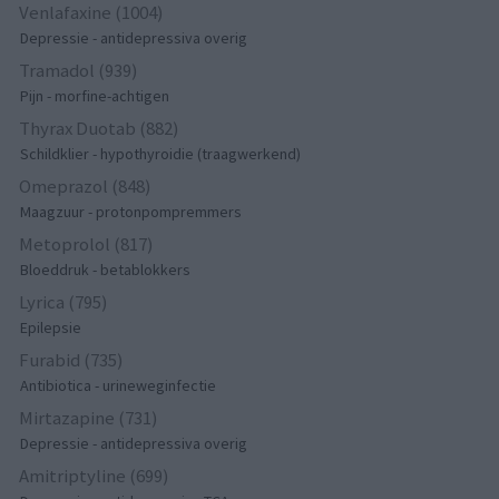
Venlafaxine (1004)
Depressie - antidepressiva overig
Tramadol (939)
Pijn - morfine-achtigen
Thyrax Duotab (882)
Schildklier - hypothyroidie (traagwerkend)
Omeprazol (848)
Maagzuur - protonpompremmers
Metoprolol (817)
Bloeddruk - betablokkers
Lyrica (795)
Epilepsie
Furabid (735)
Antibiotica - urineweginfectie
Mirtazapine (731)
Depressie - antidepressiva overig
Amitriptyline (699)