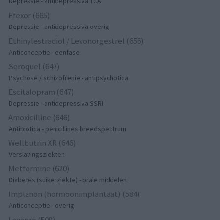
Depressie - antidepressiva TCA
Efexor (665)
Depressie - antidepressiva overig
Ethinylestradiol / Levonorgestrel (656)
Anticonceptie - eenfase
Seroquel (647)
Psychose / schizofrenie - antipsychotica
Escitalopram (647)
Depressie - antidepressiva SSRI
Amoxicilline (646)
Antibiotica - penicillines breedspectrum
Wellbutrin XR (646)
Verslavingsziekten
Metformine (620)
Diabetes (suikerziekte) - orale middelen
Implanon (hormoonimplantaat) (584)
Anticonceptie - overig
Lexapro (509)