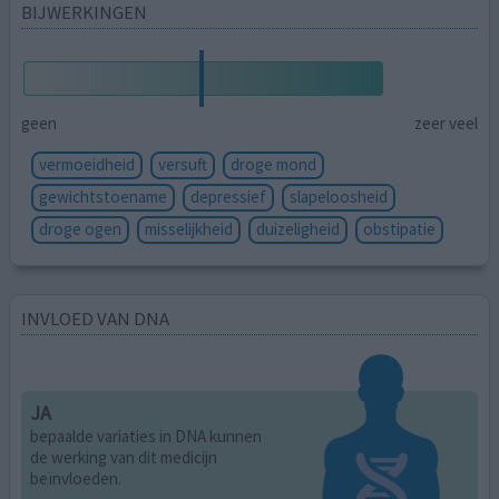
BIJWERKINGEN
geen
zeer veel
vermoeidheid
versuft
droge mond
gewichtstoename
depressief
slapeloosheid
droge ogen
misselijkheid
duizeligheid
obstipatie
INVLOED VAN DNA
JA
bepaalde variaties in DNA kunnen
de werking van dit medicijn
beïnvloeden.