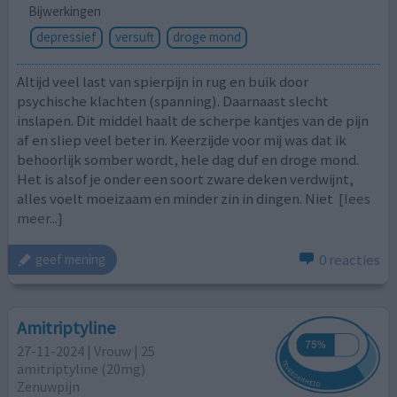
Bijwerkingen
depressief
versuft
droge mond
Altijd veel last van spierpijn in rug en buik door
psychische klachten (spanning). Daarnaast slecht
inslapen. Dit middel haalt de scherpe kantjes van de pijn
af en sliep veel beter in. Keerzijde voor mij was dat ik
behoorlijk somber wordt, hele dag duf en droge mond.
Het is alsof je onder een soort zware deken verdwijnt,
alles voelt moeizaam en minder zin in dingen. Niet
[lees
meer...]
0 reacties
geef mening
Amitriptyline
27-11-2024 | Vrouw | 25
amitriptyline (20mg)
Zenuwpijn