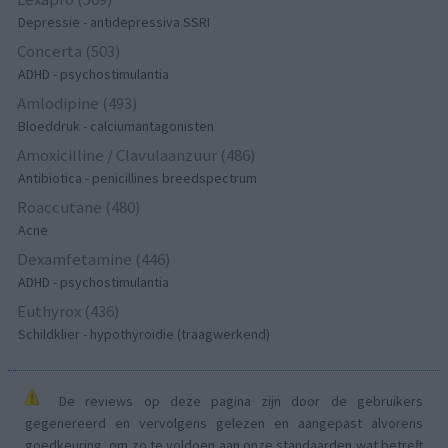
Depressie - antidepressiva SSRI
Concerta (503)
ADHD - psychostimulantia
Amlodipine (493)
Bloeddruk - calciumantagonisten
Amoxicilline / Clavulaanzuur (486)
Antibiotica - penicillines breedspectrum
Roaccutane (480)
Acne
Dexamfetamine (446)
ADHD - psychostimulantia
Euthyrox (436)
Schildklier - hypothyroidie (traagwerkend)
De reviews op deze pagina zijn door de gebruikers
gegenereerd en vervolgens gelezen en aangepast alvorens
goedkeuring, om zo te voldoen aan onze standaarden wat betreft